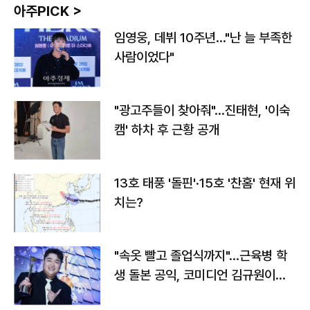
아주PICK >
임영웅, 데뷔 10주년…"난 늘 부족한
사람이었다"
"광고주들이 찾아줘"…진태현, '이숙
캠' 하차 후 근황 공개
13호 태풍 '돌핀'·15호 '찬홈' 현재 위
치는?
"속옷 빨고 졸업식까지"…근육병 학
생 돌본 공익, 코미디언 김규원이었
다