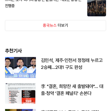
진행중
중국뉴스
더보기
추천기사
김민석, 제주·인천서 정청래 누르고
2승째…2대1 구도 완성
李 "결혼, 희망찬 새 출발돼야"… 대
출·청약 '결혼 페널티' 손본다