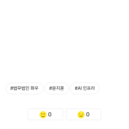
#법무법인 화우
#윤지훈
#AI 인프라
0
0