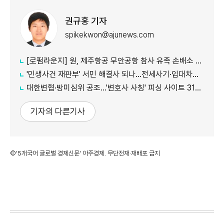
권규홍 기자
spikekwon@ajunews.com
[로펌라운지] 원, 제주항공 무안공항 참사 유족 손배소 대리..."참사 진상 명확히 규명"
'민생사건 재판부' 서민 해결사 되나...전세사기·임대차분쟁 평균 3개월내 해결
대한변협·방미심위 공조…'변호사 사칭' 피싱 사이트 31건 무더기 차단
기자의 다른기사
©'5개국어 글로벌 경제신문' 아주경제. 무단전재·재배포 금지