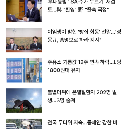
李대통령 'ISA·주가 누르기' 재검
토…與 "환영" 野 "졸속 국정"
이임생이 밝힌 '빵집 회동' 전말…"정
몽규, 홍명보로 하라 지시"
주유소 기름값 12주 연속 하락…L당
1800원대 유지
불볕더위에 온열질환자 202명 발
생…3명 숨져
전국 무더위 지속…동해안 강한 비