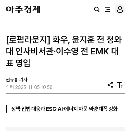
로
아
그
검
전
주
인
색
체
경
메
제
뉴
[로펌라운지] 화우, 윤지훈 전 청와
대 인사비서관∙이수영 전 EMK 대
표 영입
권규홍 기자
공
텍
입력 2025-11-05 10:58
유
스
트
크
기
정책∙입법 대응과 ESG∙AI∙에너지 자문 역량 대폭 강화