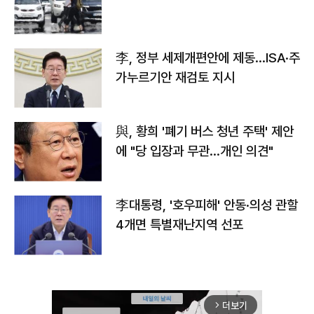
李, 정부 세제개편안에 제동…ISA·주
가누르기안 재검토 지시
與, 황희 '폐기 버스 청년 주택' 제안
에 "당 입장과 무관…개인 의견"
李대통령, '호우피해' 안동·의성 관할
4개면 특별재난지역 선포
더보기
arrow_forward_ios