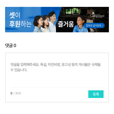
댓글
0
0
/ 300
등록