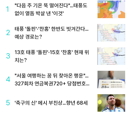
"다음 주 기온 뚝 떨어진다"…태풍도
1
없이 열돔 박살 낸 '이것'
태풍 '돌핀'·'찬홈' 한반도 빗겨간다…
2
예상 경로는?
13호 태풍 '돌핀'·15호 '찬홈' 현재 위
3
치는?
"서울 여행하는 꿈 뒤 찾아온 행운"…
4
327회차 연금복권720+ 당첨번호조
회 주목
5
'축구의 신' 메시 부친상…향년 68세