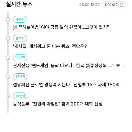
실시간 뉴스
08.09 12:52
UPDATE
4분전
與 "'하늘이법' 여야 공동 발의 괜찮아…그것이 협치"
9분전
'캐시딜' 캐시워크 돈 버는 퀴즈, 정답은?
14분전
관세전쟁 '엔드게임' 윤곽 나오나…한국 新통상정책 교두보 활
용해야
17분전
섬유패션 글로벌 경쟁력 키운다…산업부 15개 과제 180억 지
원
18분전
농식품부, '천원의 아침밥' 참여 200개 대학 선정