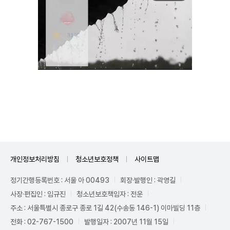
Unmute
개인정보처리방침
청소년보호정책
사이트맵
정기간행등록번호 : 서울 아 00493
회장·발행인 : 곽영길
사장·편집인 : 임규진
청소년보호책임자 : 전운
주소 : 서울특별시 종로구 종로 1길 42(수송동 146-1) 이마빌딩 11층
전화 : 02-767-1500
발행일자 : 2007년 11월 15일