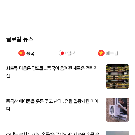
글로벌 뉴스
중국
일본
베트남
희토류 다음은 광모듈…중국이 움켜쥔 새로운 전략자
산
중국산 에어콘을 웃돈 주고 산다...유럽 열광시킨 메이
디
스티븐 로치 '과거의 홍콩'은 끝났지만 '새로운 홍콩'은