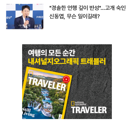
"경솔한 언행 깊이 반성"…고개 숙인
신동엽, 무슨 일이길래?