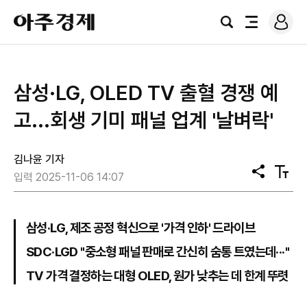
로
아
그
검
전
주
인
색
체
경
메
제
뉴
삼성·LG, OLED TV 출혈 경쟁 예
고...회생 기미 패널 업계 '날벼락'
김나윤 기자
공
텍
입력 2025-11-06 14:07
유
스
트
크
기
삼성·LG, 제조 공정 혁신으로 '가격 인하' 드라이브
SDC·LGD "중소형 패널 판매로 간신히 숨통 트였는데···"
TV 가격 결정하는 대형 OLED, 원가 낮추는 데 한계 뚜렷