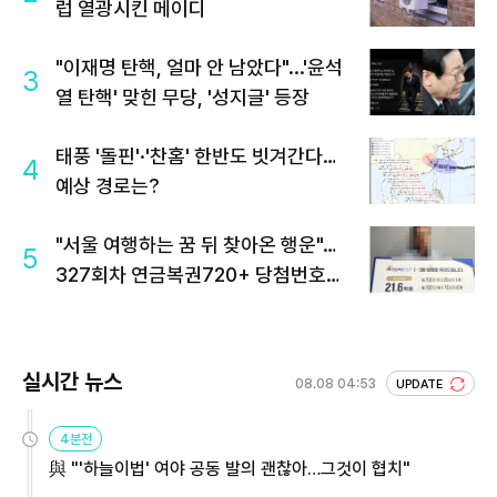
럽 열광시킨 메이디
"이재명 탄핵, 얼마 안 남았다"...'윤석
3
열 탄핵' 맞힌 무당, '성지글' 등장
태풍 '돌핀'·'찬홈' 한반도 빗겨간다…
4
예상 경로는?
"서울 여행하는 꿈 뒤 찾아온 행운"…
5
327회차 연금복권720+ 당첨번호조
회 주목
실시간 뉴스
08.08 04:53
UPDATE
4분전
與 "'하늘이법' 여야 공동 발의 괜찮아…그것이 협치"