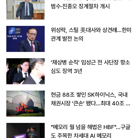
범수·진종오 징계절차 개시
위성락, 스틸 美대사와 상견례…한미
관계 발전 논의
'채상병 순직' 임성근 전 사단장 항소
심도 징역 3년
현금 88조 쌓인 SK하이닉스, 국내
채권시장 '큰손' 됐다…최대 40조 투
자
"메모리 월 넘을 해법은 HBF"…구글
도 주목한 차세대 AI 메모리