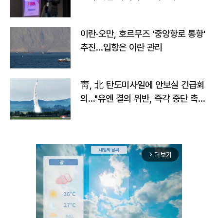
이란·오만, 호르무즈 '중앙항로 통항'
추진…입항은 이란 관리
靑, 北 탄도미사일에 안보실 긴급회
의…"유엔 결의 위반, 즉각 중단 촉
구"
더보기
arrow_forward_ios