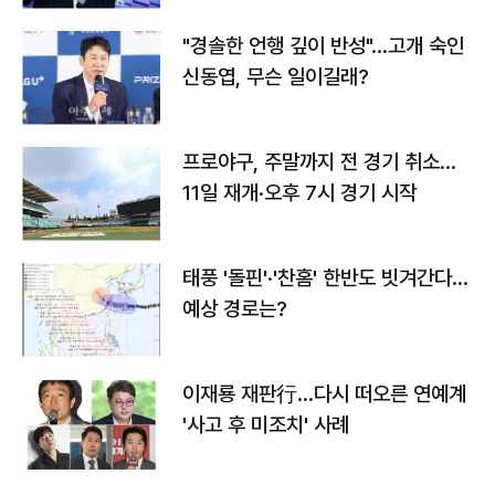
"경솔한 언행 깊이 반성"…고개 숙인
신동엽, 무슨 일이길래?
프로야구, 주말까지 전 경기 취소…
11일 재개·오후 7시 경기 시작
태풍 '돌핀'·'찬홈' 한반도 빗겨간다…
예상 경로는?
이재룡 재판行…다시 떠오른 연예계
'사고 후 미조치' 사례