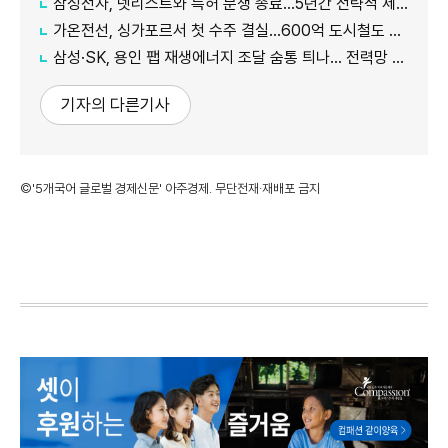
삼성전자, 넷리스트와 특허 분쟁 종료…5년간 전략적 제휴
가온전선, 싱가포르서 첫 수주 결실…600억 도시철도 케이블 공급
삼성·SK, 용인 팹 재생에너지 조달 숨통 틔나… 전력망 확충에 에너지 리스크 완화 기대
기자의 다른기사
©'5개국어 글로벌 경제신문' 아주경제. 무단전재·재배포 금지