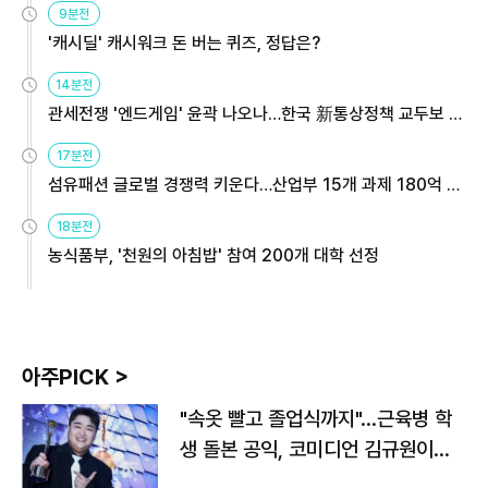
9분전
'캐시딜' 캐시워크 돈 버는 퀴즈, 정답은?
14분전
관세전쟁 '엔드게임' 윤곽 나오나…한국 新통상정책 교두보 활
용해야
17분전
섬유패션 글로벌 경쟁력 키운다…산업부 15개 과제 180억 지
원
18분전
농식품부, '천원의 아침밥' 참여 200개 대학 선정
아주PICK >
"속옷 빨고 졸업식까지"…근육병 학
생 돌본 공익, 코미디언 김규원이었
다