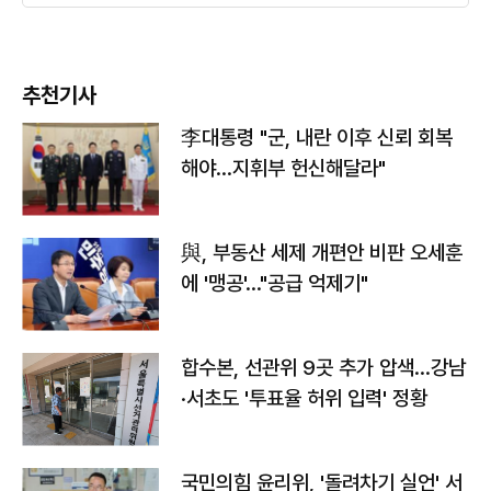
추천기사
李대통령 "군, 내란 이후 신뢰 회복
해야…지휘부 헌신해달라"
與, 부동산 세제 개편안 비판 오세훈
에 '맹공'…"공급 억제기"
합수본, 선관위 9곳 추가 압색…강남
·서초도 '투표율 허위 입력' 정황
국민의힘 윤리위, '돌려차기 실언' 서