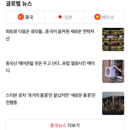
글로벌 뉴스
중국
일본
베트남
희토류 다음은 광모듈…중국이 움켜쥔 새로운 전략자
산
중국산 에어콘을 웃돈 주고 산다...유럽 열광시킨 메이
디
스티븐 로치 '과거의 홍콩'은 끝났지만 '새로운 홍콩'은
진행중
중국뉴스
더보기