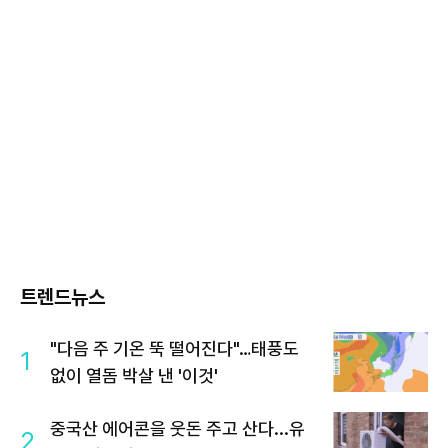
트렌드뉴스
"다음 주 기온 뚝 떨어진다"…태풍도
1
없이 열돔 박살 낸 '이것'
중국산 에어콘을 웃돈 주고 산다...유
2