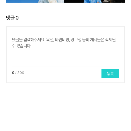
댓글
0
0
/ 300
등록