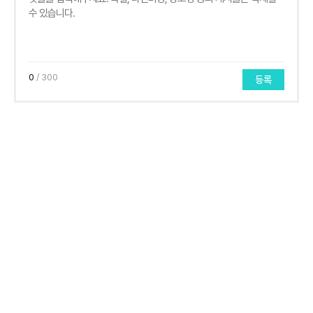
0
/ 300
등록