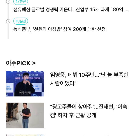
17분전
섬유패션 글로벌 경쟁력 키운다…산업부 15개 과제 180억 지
원
18분전
농식품부, '천원의 아침밥' 참여 200개 대학 선정
아주PICK >
임영웅, 데뷔 10주년…"난 늘 부족한
사람이었다"
"광고주들이 찾아줘"…진태현, '이숙
캠' 하차 후 근황 공개