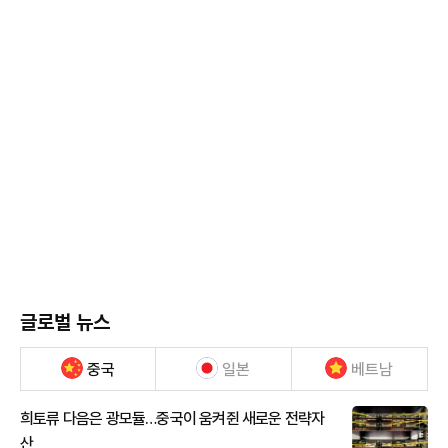
글로벌 뉴스
중국
일본
베트남
희토류 다음은 광모듈…중국이 움켜쥔 새로운 전략자
산