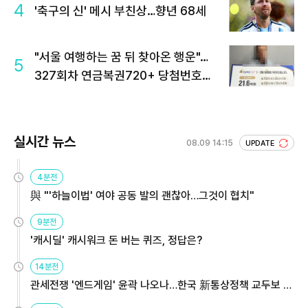
4
'축구의 신' 메시 부친상…향년 68세
"서울 여행하는 꿈 뒤 찾아온 행운"…
5
327회차 연금복권720+ 당첨번호조
회 주목
실시간 뉴스
08.09 14:15
UPDATE
4분전
與 "'하늘이법' 여야 공동 발의 괜찮아…그것이 협치"
9분전
'캐시딜' 캐시워크 돈 버는 퀴즈, 정답은?
14분전
관세전쟁 '엔드게임' 윤곽 나오나…한국 新통상정책 교두보 활
용해야