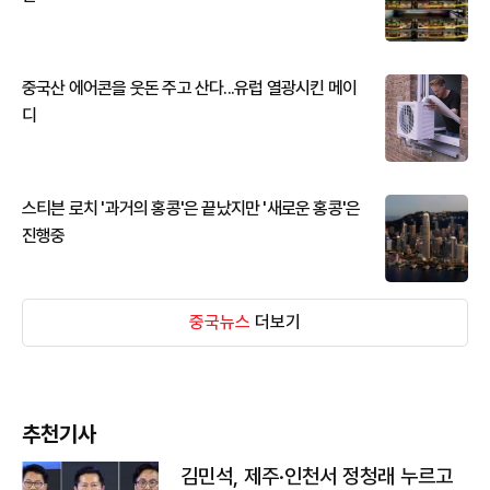
중국산 에어콘을 웃돈 주고 산다...유럽 열광시킨 메이
디
스티븐 로치 '과거의 홍콩'은 끝났지만 '새로운 홍콩'은
진행중
중국뉴스
더보기
추천기사
김민석, 제주·인천서 정청래 누르고