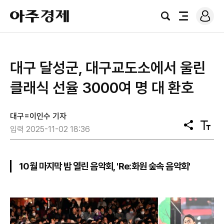
로
아
그
검
전
주
인
색
체
경
메
제
뉴
대구 달성군, 대구교도소에서 울린
클래식 선율 3000여 명 대 환호
대구=이인수 기자
공
텍
입력 2025-11-02 18:36
유
스
트
크
기
10월 마지막 밤 열린 음악회, 'Re:화원 숲속 음악회'