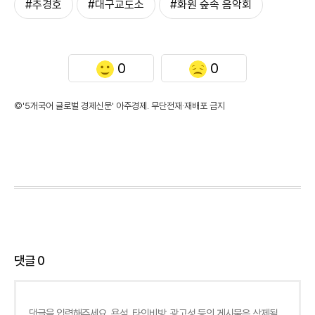
#추경호
#대구교도소
#화원 숲속 음악회
0
0
©'5개국어 글로벌 경제신문' 아주경제. 무단전재·재배포 금지
댓글
0