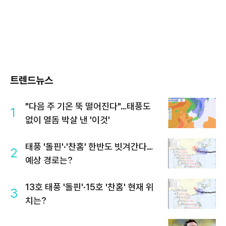
트렌드뉴스
"다음 주 기온 뚝 떨어진다"…태풍도
1
없이 열돔 박살 낸 '이것'
태풍 '돌핀'·'찬홈' 한반도 빗겨간다…
2
예상 경로는?
13호 태풍 '돌핀'·15호 '찬홈' 현재 위
3
치는?