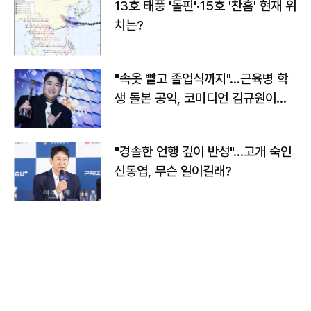
13호 태풍 '돌핀'·15호 '찬홈' 현재 위
치는?
"속옷 빨고 졸업식까지"…근육병 학
생 돌본 공익, 코미디언 김규원이었
다
"경솔한 언행 깊이 반성"…고개 숙인
신동엽, 무슨 일이길래?