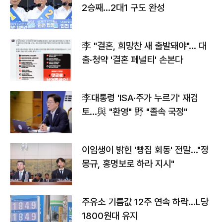
2승째…2대1 구도 완성
李 "결혼, 희망찬 새 출발돼야"… 대
출·청약 '결혼 페널티' 손본다
李대통령 'ISA·주가 누르기' 재검
토…與 "환영" 野 "졸속 국정"
이임생이 밝힌 '빵집 회동' 전말…"정
몽규, 홍명보로 하라 지시"
주유소 기름값 12주 연속 하락…L당
1800원대 유지