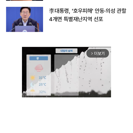
李대통령, '호우피해' 안동·의성 관할
4개면 특별재난지역 선포
더보기
arrow_forward_ios
Unmute