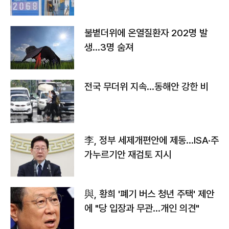
불볕더위에 온열질환자 202명 발
생…3명 숨져
전국 무더위 지속…동해안 강한 비
李, 정부 세제개편안에 제동…ISA·주
가누르기안 재검토 지시
與, 황희 '폐기 버스 청년 주택' 제안
에 "당 입장과 무관…개인 의견"