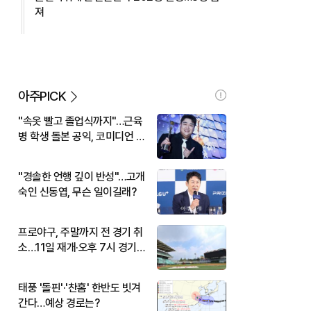
져
아주PICK
"속옷 빨고 졸업식까지"…근육
병 학생 돌본 공익, 코미디언 김
규원이었다
"경솔한 언행 깊이 반성"…고개
숙인 신동엽, 무슨 일이길래?
프로야구, 주말까지 전 경기 취
소…11일 재개·오후 7시 경기
시작
태풍 '돌핀'·'찬홈' 한반도 빗겨
간다…예상 경로는?