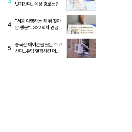
3
빗겨간다…예상 경로는?
"서울 여행하는 꿈 뒤 찾아
4
온 행운"…327회차 연금
복권720+ 당첨번호조회
주목
중국산 에어콘을 웃돈 주고
5
산다...유럽 열광시킨 메이
디