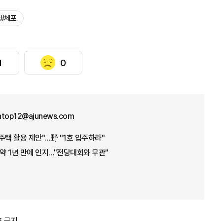
#체포
1
0
ntop12@ajunews.com
주택 활용 제안"…野 "1호 입주하라"
 약 1년 만에 인지…"전당대회와 무관"
포 금지