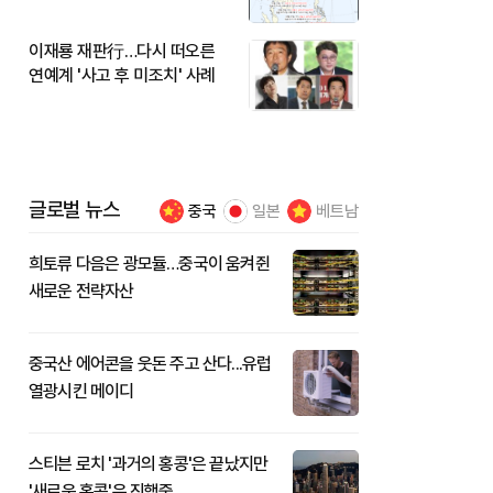
이재룡 재판行…다시 떠오른
연예계 '사고 후 미조치' 사례
글로벌 뉴스
중국
일본
베트남
희토류 다음은 광모듈…중국이 움켜쥔
새로운 전략자산
중국산 에어콘을 웃돈 주고 산다...유럽
열광시킨 메이디
스티븐 로치 '과거의 홍콩'은 끝났지만
'새로운 홍콩'은 진행중