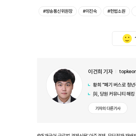
#방송통신위원장
#이진숙
#헌법소원
이건희 기자
topkeo
황희 "폐기 버스로 청년
與, 당원 커뮤니티 해킹
기자의 다른기사
©'5개국어 글로벌 경제신문' 아주경제. 무단전재·재배