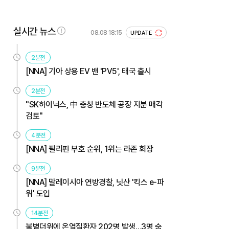
실시간 뉴스
08.08 18:15
UPDATE
2분전
[NNA] 기아 상용 EV 밴 'PV5', 태국 출시
2분전
"SK하이닉스, 中 충칭 반도체 공장 지분 매각
검토"
4분전
[NNA] 필리핀 부호 순위, 1위는 라존 회장
9분전
[NNA] 말레이시아 연방경찰, 닛산 '킥스 e-파
워' 도입
14분전
불볕더위에 온열질환자 202명 발생…3명 숨