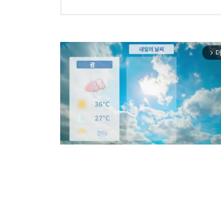
더
arrow_forward_ios
Mut