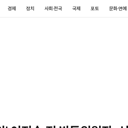
경제
정치
사회·전국
국제
포토
문화·연예