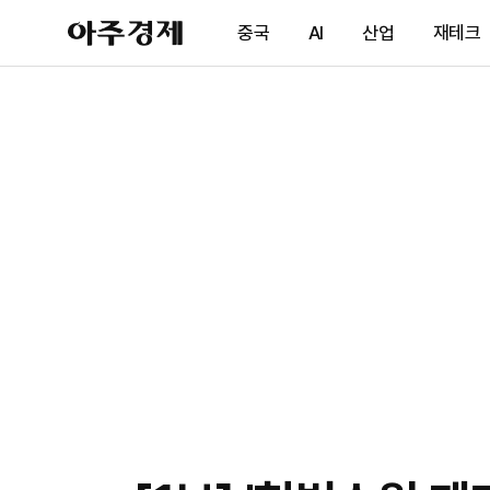
아
중국
AI
산업
재테크
주
경
제