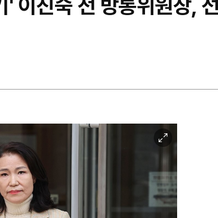
제기' 이진숙 전 방통위원장,
이
미
지
확
대