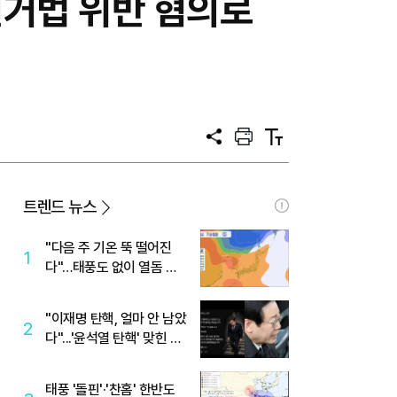
 선거법 위반 혐의로
공
프
텍
유
린
스
트
트
크
기
트렌드 뉴스
"다음 주 기온 뚝 떨어진
1
다"…태풍도 없이 열돔 박
살 낸 '이것'
"이재명 탄핵, 얼마 안 남았
2
다"...'윤석열 탄핵' 맞힌 무
당, '성지글' 등장
태풍 '돌핀'·'찬홈' 한반도