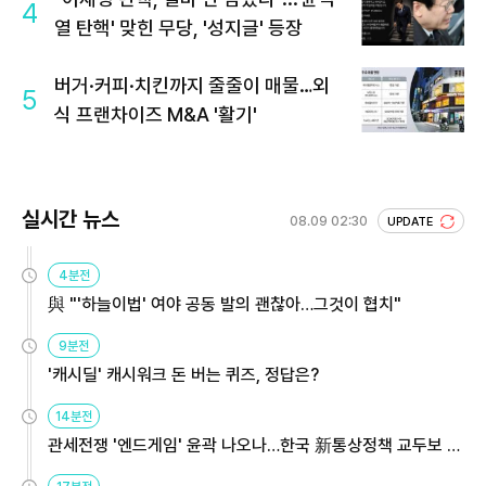
4
열 탄핵' 맞힌 무당, '성지글' 등장
버거·커피·치킨까지 줄줄이 매물…외
5
식 프랜차이즈 M&A '활기'
실시간 뉴스
08.09 02:30
UPDATE
4분전
與 "'하늘이법' 여야 공동 발의 괜찮아…그것이 협치"
9분전
'캐시딜' 캐시워크 돈 버는 퀴즈, 정답은?
14분전
관세전쟁 '엔드게임' 윤곽 나오나…한국 新통상정책 교두보 활
용해야