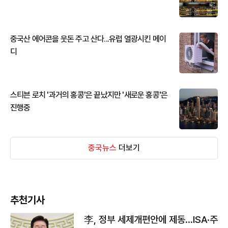
중국산 에어콘을 웃돈 주고 산다...유럽 열광시킨 메이
디
스티븐 로치 '과거의 홍콩'은 끝났지만 '새로운 홍콩'은
진행중
중국뉴스
더보기
추천기사
李, 정부 세제개편안에 제동…ISA·주