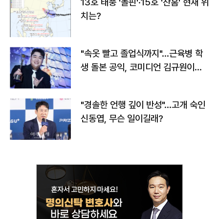
13호 태풍 '돌핀'·15호 '찬홈' 현재 위
치는?
"속옷 빨고 졸업식까지"…근육병 학
생 돌본 공익, 코미디언 김규원이었
다
"경솔한 언행 깊이 반성"…고개 숙인
신동엽, 무슨 일이길래?