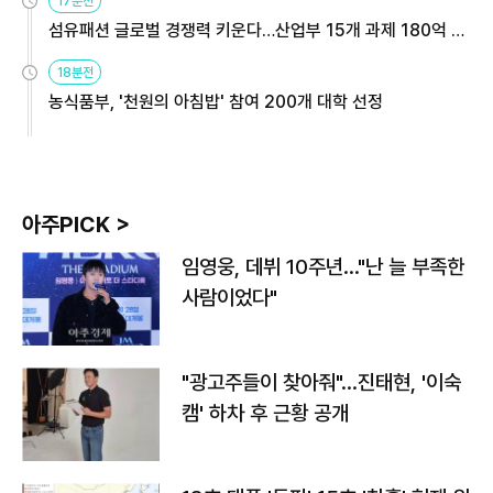
17분전
섬유패션 글로벌 경쟁력 키운다…산업부 15개 과제 180억 지
원
18분전
농식품부, '천원의 아침밥' 참여 200개 대학 선정
아주PICK >
임영웅, 데뷔 10주년…"난 늘 부족한
사람이었다"
"광고주들이 찾아줘"…진태현, '이숙
캠' 하차 후 근황 공개