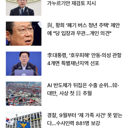
가누르기안 재검토 지시
與, 황희 '폐기 버스 청년 주택' 제안
에 "당 입장과 무관…개인 의견"
李대통령, '호우피해' 안동·의성 관할
4개면 특별재난지역 선포
AI 반도체가 뒤집은 수출 순위…韓·
대만, 사상 첫 日 추월
경찰, 9월부터 '제 가족 사건' 못 맡는
다…수사인력 881명 보강