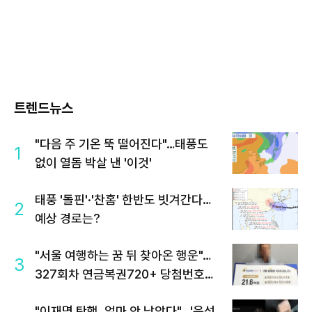
트렌드뉴스
"다음 주 기온 뚝 떨어진다"…태풍도
1
없이 열돔 박살 낸 '이것'
태풍 '돌핀'·'찬홈' 한반도 빗겨간다…
2
예상 경로는?
"서울 여행하는 꿈 뒤 찾아온 행운"…
3
327회차 연금복권720+ 당첨번호조
회 주목
"이재명 탄핵, 얼마 안 남았다"...'윤석