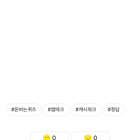
#돈버는퀴즈
#앱테크
#캐시워크
#정답
0
0