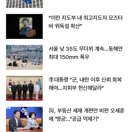
"이란 지도부 내 최고지도자 모즈타
바 위독설 확산"
서울 낮 35도 무더위 계속…동해안
최대 150㎜ 폭우
李대통령 "군, 내란 이후 신뢰 회복
해야…지휘부 헌신해달라"
與, 부동산 세제 개편안 비판 오세훈
에 '맹공'…"공급 억제기"