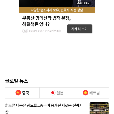
글로벌 뉴스
중국
일본
베트남
희토류 다음은 광모듈…중국이 움켜쥔 새로운 전략자
산