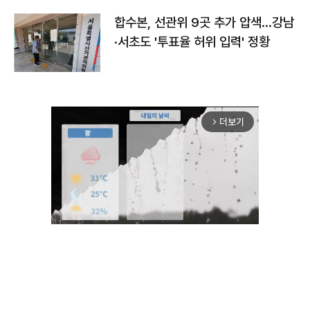
합수본, 선관위 9곳 추가 압색…강남
·서초도 '투표율 허위 입력' 정황
더보기
arrow_forward_ios
Mute