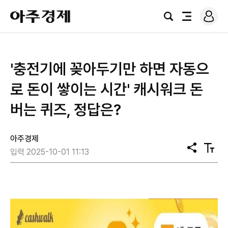
로
아
그
검
전
주
인
색
체
경
메
제
뉴
'충전기에 꽂아두기만 하면 자동으
로 돈이 쌓이는 시간' 캐시워크 돈
버는 퀴즈, 정답은?
아주경제
공
텍
입력 2025-10-01 11:13
유
스
트
크
기