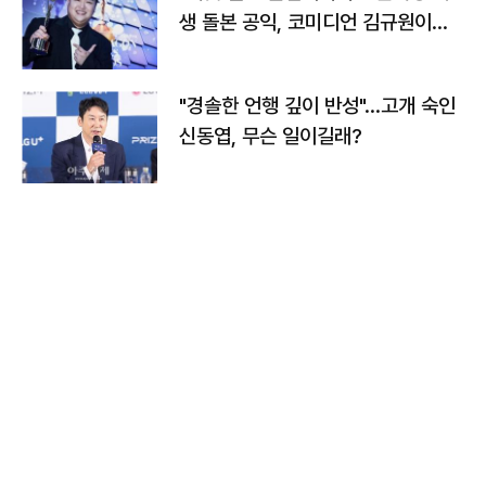
생 돌본 공익, 코미디언 김규원이었
다
"경솔한 언행 깊이 반성"…고개 숙인
신동엽, 무슨 일이길래?