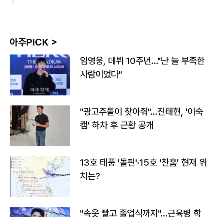
아주PICK >
임영웅, 데뷔 10주년…"난 늘 부족한
사람이었다"
"광고주들이 찾아줘"…진태현, '이숙
캠' 하차 후 근황 공개
13호 태풍 '돌핀'·15호 '찬홈' 현재 위
치는?
"속옷 빨고 졸업식까지"…근육병 학