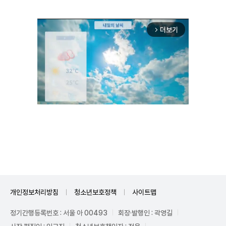
더보기
arrow_forward_ios
Mute
개인정보처리방침
청소년보호정책
사이트맵
정기간행등록번호 : 서울 아 00493
회장·발행인 : 곽영길