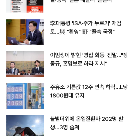
李대통령 'ISA·주가 누르기' 재검
토…與 "환영" 野 "졸속 국정"
이임생이 밝힌 '빵집 회동' 전말…"정
몽규, 홍명보로 하라 지시"
주유소 기름값 12주 연속 하락…L당
1800원대 유지
불볕더위에 온열질환자 202명 발
생…3명 숨져