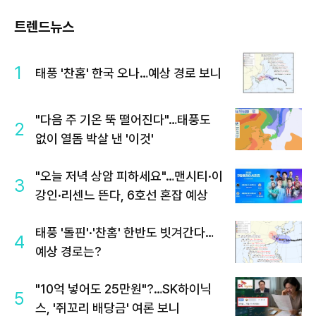
트렌드뉴스
1
태풍 '찬홈' 한국 오나…예상 경로 보니
"다음 주 기온 뚝 떨어진다"…태풍도
2
없이 열돔 박살 낸 '이것'
"오늘 저녁 상암 피하세요"…맨시티·이
3
강인·리센느 뜬다, 6호선 혼잡 예상
태풍 '돌핀'·'찬홈' 한반도 빗겨간다…
4
예상 경로는?
"10억 넣어도 25만원"?…SK하이닉
5
스, '쥐꼬리 배당금' 여론 보니