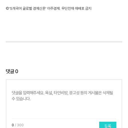
©'5개국어 글로벌 경제신문' 아주경제. 무단전재·재배포 금지
댓글
0
0
/ 300
등록