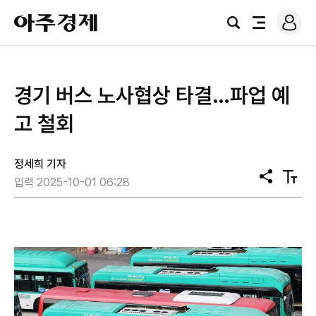
로
아
그
검
전
주
인
색
체
경
메
제
뉴
경기 버스 노사협상 타결…파업 예
고 철회
정세희 기자
공
텍
입력 2025-10-01 06:28
유
스
트
크
기