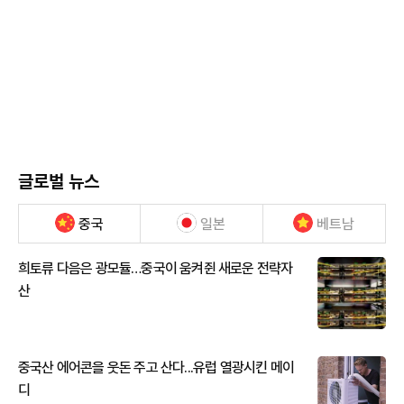
글로벌 뉴스
중국
일본
베트남
희토류 다음은 광모듈…중국이 움켜쥔 새로운 전략자
산
중국산 에어콘을 웃돈 주고 산다...유럽 열광시킨 메이
디