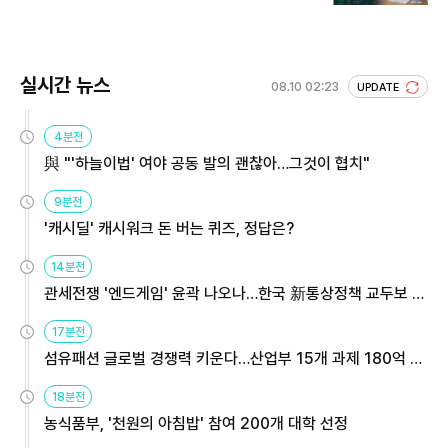
실시간 뉴스
08.10 02:23
UPDATE
4분전
與 "'하늘이법' 여야 공동 발의 괜찮아…그것이 협치"
9분전
'캐시딜' 캐시워크 돈 버는 퀴즈, 정답은?
14분전
관세전쟁 '엔드게임' 윤곽 나오나…한국 新통상정책 교두보 활
용해야
17분전
섬유패션 글로벌 경쟁력 키운다…산업부 15개 과제 180억 지
원
18분전
농식품부, '천원의 아침밥' 참여 200개 대학 선정