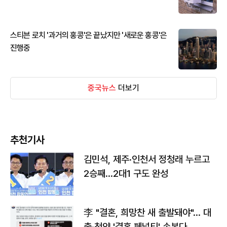
스티븐 로치 '과거의 홍콩'은 끝났지만 '새로운 홍콩'은
진행중
중국뉴스
더보기
추천기사
김민석, 제주·인천서 정청래 누르고
2승째…2대1 구도 완성
李 "결혼, 희망찬 새 출발돼야"… 대
출·청약 '결혼 페널티' 손본다