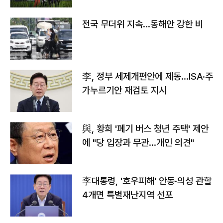
전국 무더위 지속…동해안 강한 비
李, 정부 세제개편안에 제동…ISA·주
가누르기안 재검토 지시
與, 황희 '폐기 버스 청년 주택' 제안
에 "당 입장과 무관…개인 의견"
李대통령, '호우피해' 안동·의성 관할
4개면 특별재난지역 선포