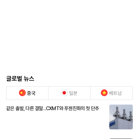
글로벌 뉴스
중국
일본
베트남
같은 출발, 다른 결말...CXMT와 푸젠진화의 첫 단추