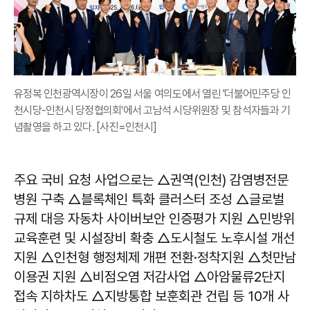
유정복 인천광역시장이 26일 서울 여의도에서 열린 '더불어민주당 인
천시당-인천시 당정협의회'에서 고남석 시당위원장 및 참석자들과 기
념촬영을 하고 있다. [사진=인천시]
주요 국비 요청 사업으로는 △권역(인천) 감염병전문
병원 구축 △블록체인 특화 클러스터 조성 △글로벌
규제 대응 자동차 사이버보안 인증평가 지원 △민방위
교육훈련 및 시설장비 확충 △도시철도 노후시설 개선
지원 △인천형 행정체제 개편 전환·정착지원 △첫만남
이용권 지원 △비점오염 저감사업 △아암물류2단지
접속 지하차도 △지방통합 보훈회관 건립 등 10개 사