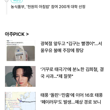
18분전
농식품부, '천원의 아침밥' 참여 200개 대학 선정
아주PICK >
광복절 앞두고 "김구는 빨갱이"…서
울우유 불매 주장에 황당
'거꾸로 태극기'에 분노한 김희철, 결
국 사과…"제 잘못"
태풍 '돌핀'·'찬홈'에 이어 16호 태풍
'페이러우'도 발생…예상 경로 보니