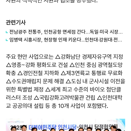
차원의 적극적인 지원과 협조를 당부했다.
관련기사
전남광주 전통주, 인천공항 면세점 간다…독일·미국 시장도 '노크'
임병택 시흥시장, 현장형 인재 키운다...인천대·강원대·전남대 등 학생 시흥서 바이오 실습
주요 현안 사업으로는 △강화남단 경제자유구역 지정
△영종~강화 평화도로 건설 △인천 중심 광역철도망
확충 △경인전철 지하화 △제3연륙교 통행료 무료화
△수도권매립지 문제 해결 △도심 내 군사시설 이전을
위한 특별법 제정 △세계 최고 수준의 바이오 첨단클
러스터 조성 △국립강화고려박물관 건립 △인천대학
교 공공의대 설립 등 총 10개 사업이 포함됐다.