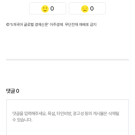
0
0
©'5개국어 글로벌 경제신문' 아주경제. 무단전재·재배포 금지
댓글
0