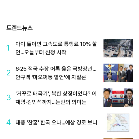
트렌드뉴스
아이 둘이면 고속도로 통행료 10% 할
1
인…오늘부터 신청 시작
6·25 적국 수장 어록 읊은 국방장관…
2
안규백 '마오쩌둥 발언'에 자질론
'거꾸로 태극기', 북한 상징이었다? 이
3
재명·김민석까지…논란의 의미는
4
태풍 '찬홈' 한국 오나…예상 경로 보니