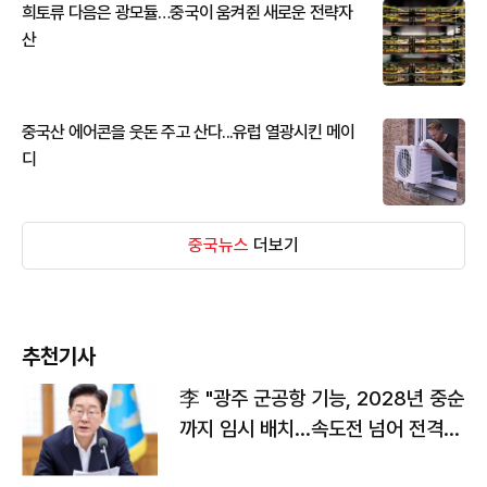
희토류 다음은 광모듈…중국이 움켜쥔 새로운 전략자
산
중국산 에어콘을 웃돈 주고 산다...유럽 열광시킨 메이
디
중국뉴스
더보기
추천기사
李 "광주 군공항 기능, 2028년 중순
까지 임시 배치…속도전 넘어 전격
전"