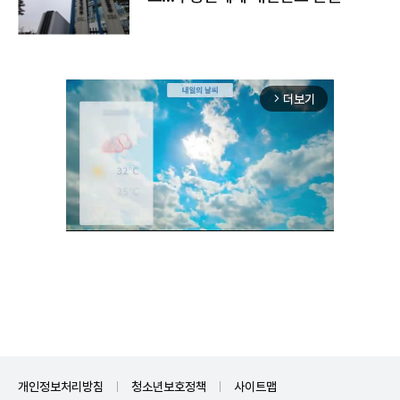
더보기
arrow_forward_ios
Unmute
개인정보처리방침
청소년보호정책
사이트맵