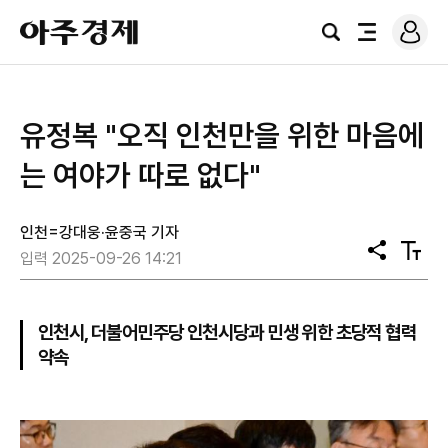
로
아
그
검
전
주
인
색
체
경
메
제
뉴
유정복 "오직 인천만을 위한 마음에
는 여야가 따로 없다"
인천=강대웅·윤중국 기자
공
텍
입력 2025-09-26 14:21
유
스
트
크
기
인천시, 더불어민주당 인천시당과 민생 위한 초당적 협력
약속