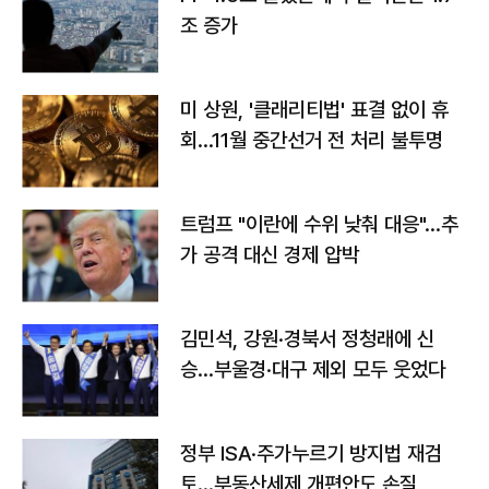
조 증가
미 상원, '클래리티법' 표결 없이 휴
회…11월 중간선거 전 처리 불투명
트럼프 "이란에 수위 낮춰 대응"…추
가 공격 대신 경제 압박
김민석, 강원·경북서 정청래에 신
승…부울경·대구 제외 모두 웃었다
정부 ISA·주가누르기 방지법 재검
토…부동산세제 개편안도 손질