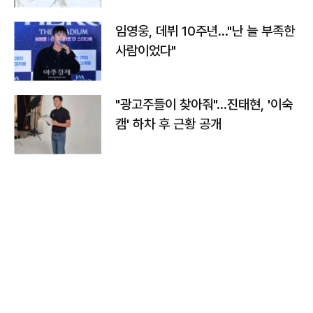
임영웅, 데뷔 10주년…"난 늘 부족한
사람이었다"
"광고주들이 찾아줘"…진태현, '이숙
캠' 하차 후 근황 공개