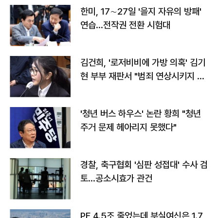
한미, 17∼27일 '을지 자유의 방패'
연습…전작권 전환 시험대
김건희, '로저비비에 가방 의혹' 김기
현 부부 재판서 "범죄 연상시키지 말
라"
'청년 버스 하우스' 논란 황희 "청년
주거 문제 헤아리지 못했다"
경찰, 축구협회 '심판 성접대' 수사 검
토…공소시효가 관건
PF 4.5조 줄었는데 부실여신은 1.7