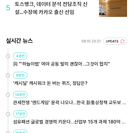
토스뱅크, 데이터 분석 전담조직 신
5
설…수장에 카카오 출신 선임
실시간 뉴스
08.10 23:21
UPDATE
4분전
與 "'하늘이법' 여야 공동 발의 괜찮아…그것이 협치"
9분전
'캐시딜' 캐시워크 돈 버는 퀴즈, 정답은?
14분전
관세전쟁 '엔드게임' 윤곽 나오나…한국 新통상정책 교두보 활
용해야
17분전
섬유패션 글로벌 경쟁력 키운다…산업부 15개 과제 180억 지
원