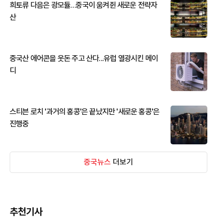
희토류 다음은 광모듈…중국이 움켜쥔 새로운 전략자
산
중국산 에어콘을 웃돈 주고 산다...유럽 열광시킨 메이
디
스티븐 로치 '과거의 홍콩'은 끝났지만 '새로운 홍콩'은
진행중
중국뉴스
더보기
추천기사