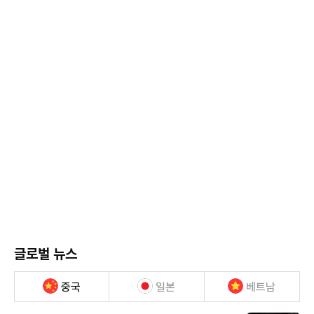
글로벌 뉴스
중국
일본
베트남