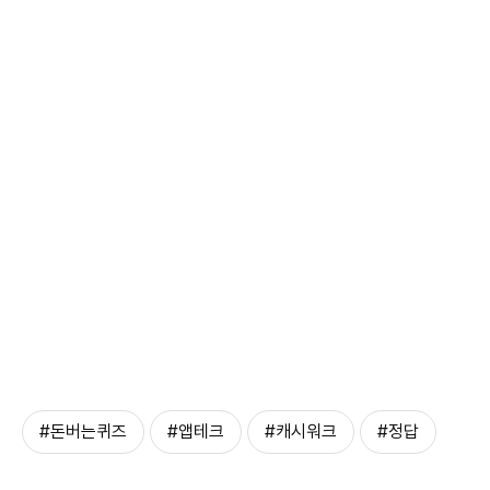
#돈버는퀴즈
#앱테크
#캐시워크
#정답