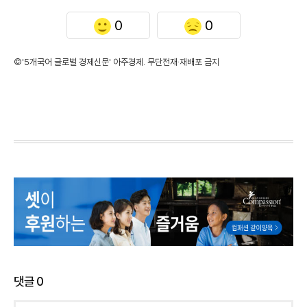
0
0
©'5개국어 글로벌 경제신문' 아주경제. 무단전재·재배포 금지
댓글
0