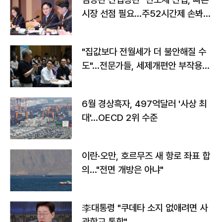
시장 선점 필요…주52시간제 손봐
야"
"집값보다 전월세가 더 불안해질 수
도"…전문가들, 세제개편안 부작용
우려
6월 경상흑자, 497억달러 '사상 최
대'…OECD 2위 수준
이란·오만, 호르무즈 새 항로 좌표 합
의…"전면 개방은 아냐"
李대통령 "쿠데타 소지 없애려면 사
관학교 통합"