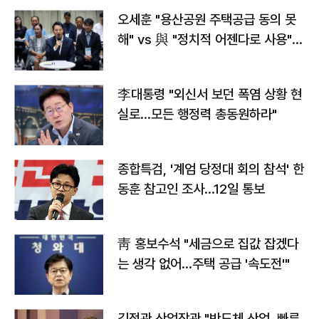
오세훈 "용산공원 주택공급 동의 못
해" vs 與 "정치적 어젠다로 사용"
맞불
李대통령 "외신서 보던 폭염 상황 현
실로…모든 행정력 총동원하라"
종합특검, '계엄 당정대 회의 참석' 한
동훈 참고인 조사...12일 통보
靑 홍보수석 "세금으로 집값 잡겠다
는 생각 없어…주택 공급 '속도전'"
김정관 산업장관 "반도체 산업, 빠른