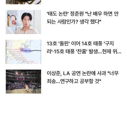
'태도 논란' 정준원 "난 배우 하면 안
되는 사람인가? 생각 했다"
13호 '돌핀' 이어 14호 태풍 '구지
라'·15호 태풍 '찬홈' 발생…현재 위
치와 이동경로는?
이상준, LA 공연 논란에 사과 "너무
죄송…연구하고 공부할 것"