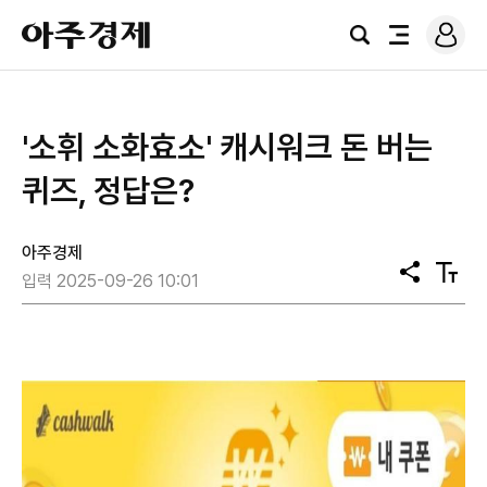
로
아
그
검
전
주
인
색
체
경
메
제
뉴
'소휘 소화효소' 캐시워크 돈 버는
퀴즈, 정답은?
아주경제
공
텍
입력 2025-09-26 10:01
유
스
트
크
기