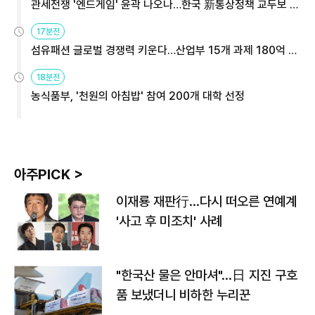
관세전쟁 '엔드게임' 윤곽 나오나…한국 新통상정책 교두보 활
용해야
17분전
섬유패션 글로벌 경쟁력 키운다…산업부 15개 과제 180억 지
원
18분전
농식품부, '천원의 아침밥' 참여 200개 대학 선정
아주PICK >
이재룡 재판行…다시 떠오른 연예계
'사고 후 미조치' 사례
"한국산 물은 안마셔"…日 지진 구호
품 보냈더니 비하한 누리꾼