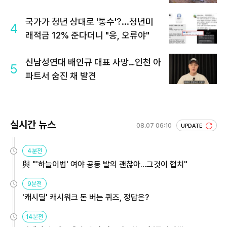
국가가 청년 상대로 '통수'?...청년미
4
래적금 12% 준다더니 "응, 오류야"
신남성연대 배인규 대표 사망…인천 아
5
파트서 숨진 채 발견
실시간 뉴스
08.07 06:10
UPDATE
4분전
與 "'하늘이법' 여야 공동 발의 괜찮아…그것이 협치"
9분전
'캐시딜' 캐시워크 돈 버는 퀴즈, 정답은?
14분전