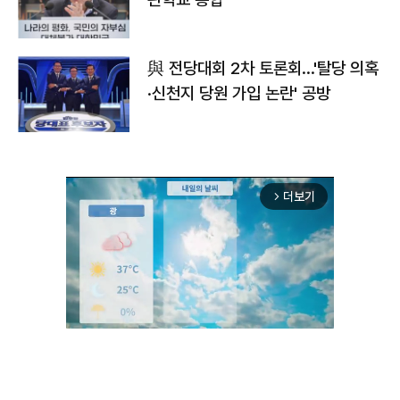
與 전당대회 2차 토론회…'탈당 의혹
·신천지 당원 가입 논란' 공방
더보기
arrow_forward_ios
Unmute