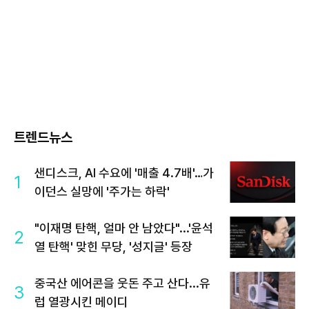
트렌드뉴스
샌디스크, AI 수요에 '매출 4.7배'…가
1
이던스 실망에 '주가는 하락'
"이재명 탄핵, 얼마 안 남았다"...'윤석
2
열 탄핵' 맞힌 무당, '성지글' 등장
중국산 에어콘을 웃돈 주고 산다...유
3
럽 열광시킨 메이디