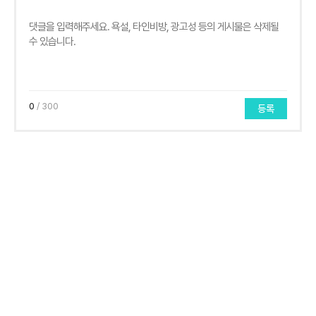
0
/ 300
등록