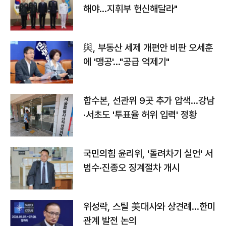
해야…지휘부 헌신해달라"
與, 부동산 세제 개편안 비판 오세훈
에 '맹공'…"공급 억제기"
합수본, 선관위 9곳 추가 압색…강남
·서초도 '투표율 허위 입력' 정황
국민의힘 윤리위, '돌려차기 실언' 서
범수·진종오 징계절차 개시
위성락, 스틸 美대사와 상견례…한미
관계 발전 논의