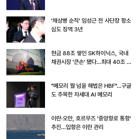
'채상병 순직' 임성근 전 사단장 항소
심도 징역 3년
현금 88조 쌓인 SK하이닉스, 국내
채권시장 '큰손' 됐다…최대 40조 투
자
"메모리 월 넘을 해법은 HBF"…구글
도 주목한 차세대 AI 메모리
이란·오만, 호르무즈 '중앙항로 통항'
추진…입항은 이란 관리