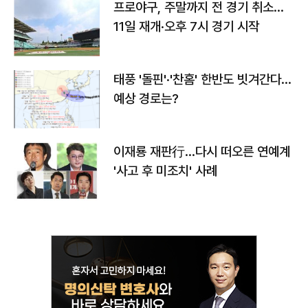
프로야구, 주말까지 전 경기 취소…
11일 재개·오후 7시 경기 시작
태풍 '돌핀'·'찬홈' 한반도 빗겨간다…
예상 경로는?
이재룡 재판行…다시 떠오른 연예계
'사고 후 미조치' 사례