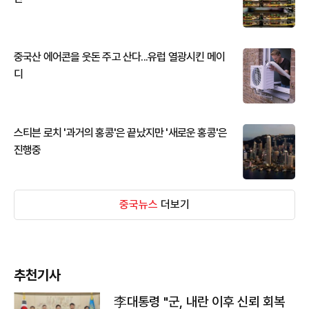
중국산 에어콘을 웃돈 주고 산다...유럽 열광시킨 메이
디
스티븐 로치 '과거의 홍콩'은 끝났지만 '새로운 홍콩'은
진행중
중국뉴스
더보기
추천기사
李대통령 "군, 내란 이후 신뢰 회복