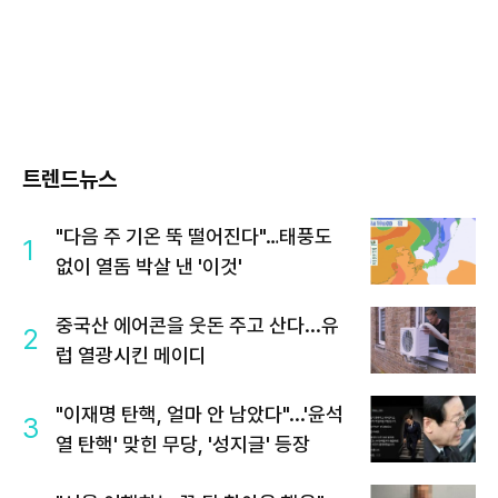
트렌드뉴스
"다음 주 기온 뚝 떨어진다"…태풍도
1
없이 열돔 박살 낸 '이것'
중국산 에어콘을 웃돈 주고 산다...유
2
럽 열광시킨 메이디
"이재명 탄핵, 얼마 안 남았다"...'윤석
3
열 탄핵' 맞힌 무당, '성지글' 등장