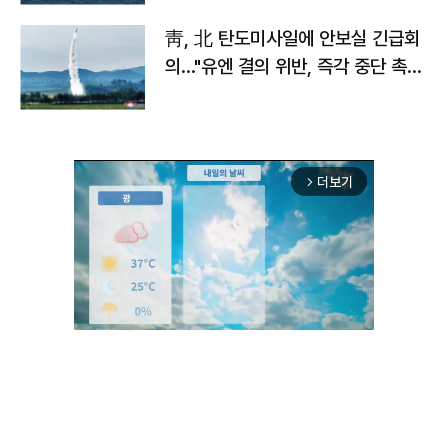
靑, 北 탄도미사일에 안보실 긴급회
의…"유엔 결의 위반, 즉각 중단 촉
구"
더보기
arrow_forward_ios
Unmute