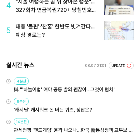
"서울 여행하는 꿈 뒤 찾아온 행운"…
4
327회차 연금복권720+ 당첨번호조
회 주목
태풍 '돌핀'·'찬홈' 한반도 빗겨간다…
5
예상 경로는?
실시간 뉴스
08.07 21:01
UPDATE
4분전
與 "'하늘이법' 여야 공동 발의 괜찮아…그것이 협치"
9분전
'캐시딜' 캐시워크 돈 버는 퀴즈, 정답은?
14분전
관세전쟁 '엔드게임' 윤곽 나오나…한국 新통상정책 교두보 활
용해야