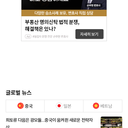
글로벌 뉴스
중국
일본
베트남
희토류 다음은 광모듈…중국이 움켜쥔 새로운 전략자
산