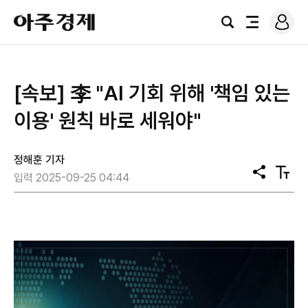
로
아
그
검
전
주
인
색
체
경
메
제
뉴
[속보] 李 "AI 기회 위해 '책임 있는
이용' 원칙 바로 세워야"
정해훈 기자
공
텍
입력 2025-09-25 04:44
유
스
트
크
기