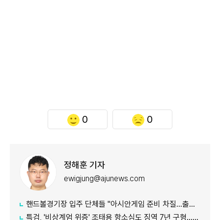
0
0
정해훈 기자
ewigjung@ajunews.com
핸드볼경기장 입주 단체들 "아시안게임 준비 차질…출입 협조 간곡히 요청"
특검, '비상계엄 위증' 조태용 항소심도 징역 7년 구형…내달 19일 선고