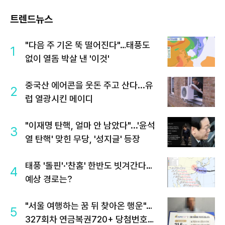
트렌드뉴스
"다음 주 기온 뚝 떨어진다"…태풍도
1
없이 열돔 박살 낸 '이것'
중국산 에어콘을 웃돈 주고 산다...유
2
럽 열광시킨 메이디
"이재명 탄핵, 얼마 안 남았다"...'윤석
3
열 탄핵' 맞힌 무당, '성지글' 등장
태풍 '돌핀'·'찬홈' 한반도 빗겨간다…
4
예상 경로는?
"서울 여행하는 꿈 뒤 찾아온 행운"…
5
327회차 연금복권720+ 당첨번호조