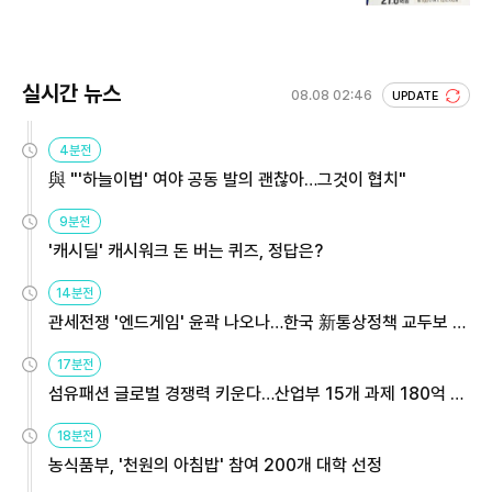
회 주목
실시간 뉴스
08.08 02:46
UPDATE
4분전
與 "'하늘이법' 여야 공동 발의 괜찮아…그것이 협치"
9분전
'캐시딜' 캐시워크 돈 버는 퀴즈, 정답은?
14분전
관세전쟁 '엔드게임' 윤곽 나오나…한국 新통상정책 교두보 활
용해야
17분전
섬유패션 글로벌 경쟁력 키운다…산업부 15개 과제 180억 지
원
18분전
농식품부, '천원의 아침밥' 참여 200개 대학 선정