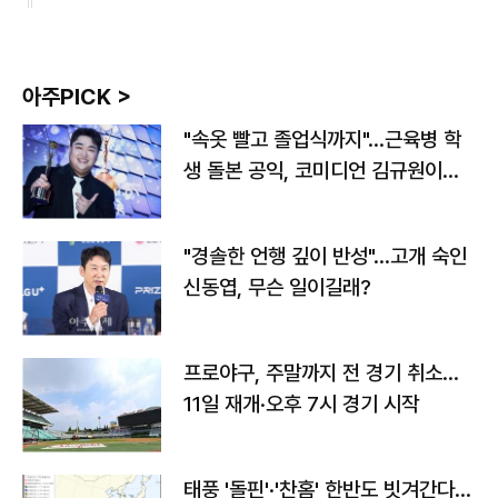
아주PICK >
"속옷 빨고 졸업식까지"…근육병 학
생 돌본 공익, 코미디언 김규원이었
다
"경솔한 언행 깊이 반성"…고개 숙인
신동엽, 무슨 일이길래?
프로야구, 주말까지 전 경기 취소…
11일 재개·오후 7시 경기 시작
태풍 '돌핀'·'찬홈' 한반도 빗겨간다…