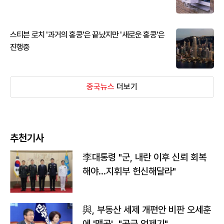
스티븐 로치 '과거의 홍콩'은 끝났지만 '새로운 홍콩'은
진행중
중국뉴스
더보기
추천기사
李대통령 "군, 내란 이후 신뢰 회복
해야…지휘부 헌신해달라"
與, 부동산 세제 개편안 비판 오세훈
에 '맹공'…"공급 억제기"