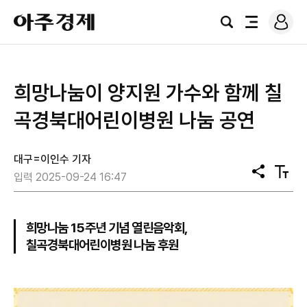
로
아
그
검
전
주
인
색
체
경
메
제
뉴
희망나눔이 양지원 가수와 함께 칠
곡경북대어린이병원 나눔 공연
대구=이인수 기자
공
텍
입력 2025-09-24 16:47
유
스
트
크
기
희망나눔 15주년 기념 열린음악회,
칠곡경북대어린이병원 나눔 후원