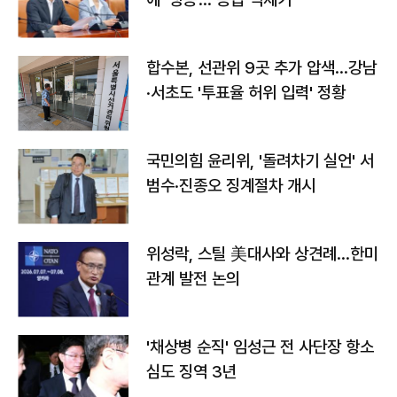
합수본, 선관위 9곳 추가 압색…강남
·서초도 '투표율 허위 입력' 정황
국민의힘 윤리위, '돌려차기 실언' 서
범수·진종오 징계절차 개시
위성락, 스틸 美대사와 상견례…한미
관계 발전 논의
'채상병 순직' 임성근 전 사단장 항소
심도 징역 3년