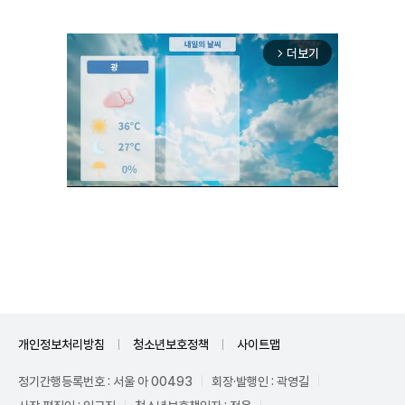
더보기
arrow_forward_ios
Mute
개인정보처리방침
청소년보호정책
사이트맵
정기간행등록번호 : 서울 아 00493
회장·발행인 : 곽영길