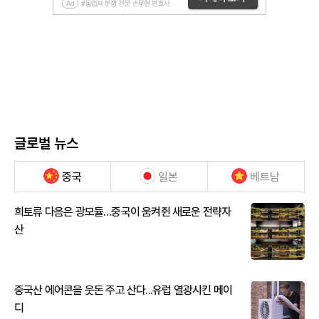
글로벌 뉴스
중국
일본
베트남
희토류 다음은 광모듈…중국이 움켜쥔 새로운 전략자
산
중국산 에어콘을 웃돈 주고 산다...유럽 열광시킨 메이
디