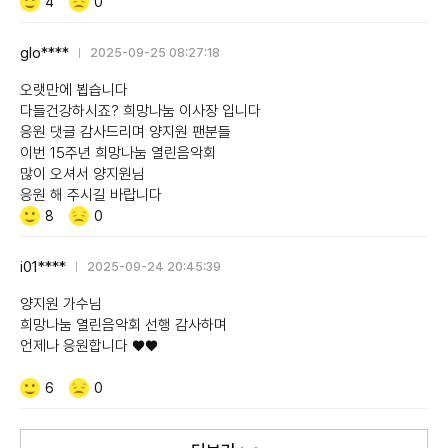
Like/Dislike
공
비
4
0
감
공
감
glo****
2025-09-25 08:27:18
오랫만에 뵙습니다
다들건강하시죠? 희망나눔 이사장 입니다
응원 댓글 감사드리며 양지원 팬분들
이번 15주년 희망나눔 열린음악회
많이 오셔서 양지원님
응원 해 주시길 바랍니다
Like/Dislike
공
비
8
0
감
공
감
i01****
2025-09-24 20:45:39
양지원 가수님
희망나눔 열린음악회 선행 감사하며
언제나 응원합니다 ♥️♥️
Like/Dislike
공
비
6
0
감
공
감