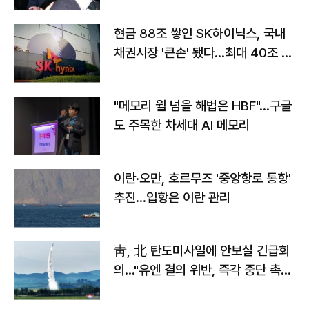
현금 88조 쌓인 SK하이닉스, 국내
채권시장 '큰손' 됐다…최대 40조 투
자
"메모리 월 넘을 해법은 HBF"…구글
도 주목한 차세대 AI 메모리
이란·오만, 호르무즈 '중앙항로 통항'
추진…입항은 이란 관리
靑, 北 탄도미사일에 안보실 긴급회
의…"유엔 결의 위반, 즉각 중단 촉
구"