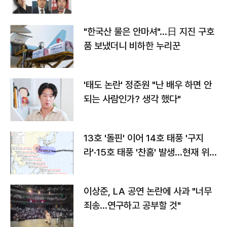
"한국산 물은 안마셔"…日 지진 구호
품 보냈더니 비하한 누리꾼
'태도 논란' 정준원 "난 배우 하면 안
되는 사람인가? 생각 했다"
13호 '돌핀' 이어 14호 태풍 '구지
라'·15호 태풍 '찬홈' 발생…현재 위
치와 이동경로는?
이상준, LA 공연 논란에 사과 "너무
죄송…연구하고 공부할 것"