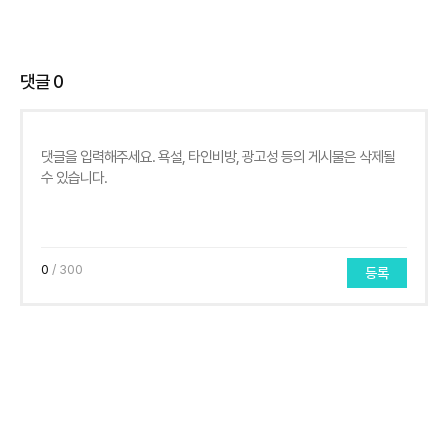
댓글
0
0
/ 300
등록