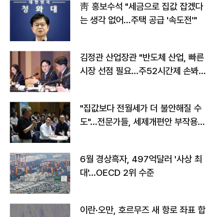
靑 홍보수석 "세금으로 집값 잡겠다
는 생각 없어…주택 공급 '속도전'"
김정관 산업장관 "반도체 산업, 빠른
시장 선점 필요…주52시간제 손봐
야"
"집값보다 전월세가 더 불안해질 수
도"…전문가들, 세제개편안 부작용
우려
6월 경상흑자, 497억달러 '사상 최
대'…OECD 2위 수준
이란·오만, 호르무즈 새 항로 좌표 합