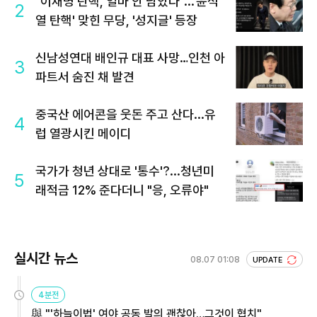
"이재명 탄핵, 얼마 안 남았다"...'윤석
2
열 탄핵' 맞힌 무당, '성지글' 등장
신남성연대 배인규 대표 사망…인천 아
3
파트서 숨진 채 발견
중국산 에어콘을 웃돈 주고 산다...유
4
럽 열광시킨 메이디
국가가 청년 상대로 '통수'?...청년미
5
래적금 12% 준다더니 "응, 오류야"
실시간 뉴스
08.07 01:08
UPDATE
4분전
與 "'하늘이법' 여야 공동 발의 괜찮아…그것이 협치"