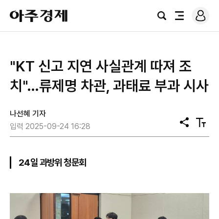
로
아
그
검
전
주
인
색
체
경
메
제
뉴
"KT 신고 지연 사실관계 따져 조
치"…류제명 차관, 과태료 부과 시사
나선혜 기자
공
텍
입력 2025-09-24 16:28
유
스
트
크
기
24일 과방위 청문회