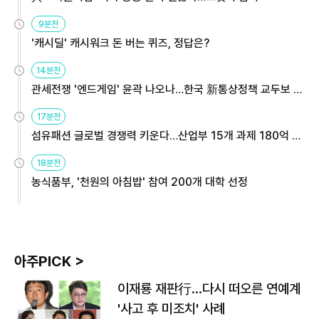
9분전
'캐시딜' 캐시워크 돈 버는 퀴즈, 정답은?
14분전
관세전쟁 '엔드게임' 윤곽 나오나…한국 新통상정책 교두보 활
용해야
17분전
섬유패션 글로벌 경쟁력 키운다…산업부 15개 과제 180억 지
원
18분전
농식품부, '천원의 아침밥' 참여 200개 대학 선정
아주PICK >
이재룡 재판行…다시 떠오른 연예계
'사고 후 미조치' 사례