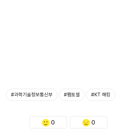
#과학기술정보통신부
#펨토셀
#KT 해킹
0
0