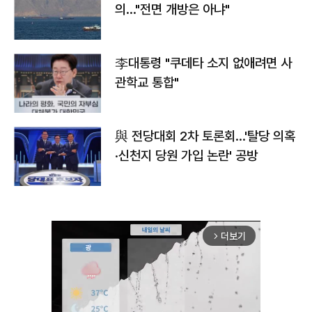
의…"전면 개방은 아냐"
李대통령 "쿠데타 소지 없애려면 사
관학교 통합"
與 전당대회 2차 토론회…'탈당 의혹
·신천지 당원 가입 논란' 공방
더보기
arrow_forward_ios