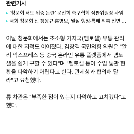
관련기사
'청문회 태도·위증 논란' 문진희 축구협회 심판위원장 사임
국회 청문회 선 정몽규·홍명보, 밀실 행정·특혜 의혹 전면 부인
이날 청문회에서는 초소형 기지국(펨토셀) 유통 관리
에 대한 지적도 이어졌다.
김장겸
국민의힘 의원은 "알
리 익스프레스 등 중국 온라인 유통 플랫폼에서 펨토
셀을 쉽게 구할 수 있다"며 "펨토셀 등이 수입 통관 현
황을 파악하기 어렵다고 한다. 관세청과 협의해 달
라"고 요청했다.
류 차관은 "부족한 점이 있는지 파악하고 고치겠다"고
했다.