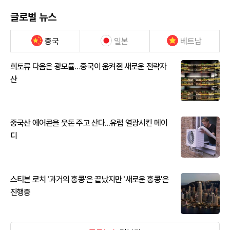
글로벌 뉴스
중국
일본
베트남
희토류 다음은 광모듈…중국이 움켜쥔 새로운 전략자
산
중국산 에어콘을 웃돈 주고 산다...유럽 열광시킨 메이
디
스티븐 로치 '과거의 홍콩'은 끝났지만 '새로운 홍콩'은
진행중