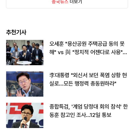
중국뉴스
더보기
추천기사
오세훈 "용산공원 주택공급 동의 못
해" vs 與 "정치적 어젠다로 사용"
맞불
李대통령 "외신서 보던 폭염 상황 현
실로…모든 행정력 총동원하라"
종합특검, '계엄 당정대 회의 참석' 한
동훈 참고인 조사...12일 통보