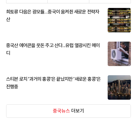
희토류 다음은 광모듈…중국이 움켜쥔 새로운 전략자
산
중국산 에어콘을 웃돈 주고 산다...유럽 열광시킨 메이
디
스티븐 로치 '과거의 홍콩'은 끝났지만 '새로운 홍콩'은
진행중
중국뉴스
더보기