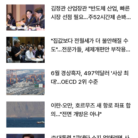
김정관 산업장관 "반도체 산업, 빠른
시장 선점 필요…주52시간제 손봐
야"
"집값보다 전월세가 더 불안해질 수
도"…전문가들, 세제개편안 부작용
우려
6월 경상흑자, 497억달러 '사상 최
대'…OECD 2위 수준
이란·오만, 호르무즈 새 항로 좌표 합
의…"전면 개방은 아냐"
李대통령 "쿠데타 소지 없애려면 사