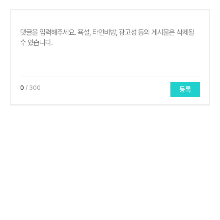
0
/ 300
등록