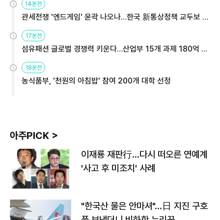
14분전
관세전쟁 '엔드게임' 윤곽 나오나…한국 新통상정책 교두보 활
용해야
17분전
섬유패션 글로벌 경쟁력 키운다…산업부 15개 과제 180억 지
원
18분전
농식품부, '천원의 아침밥' 참여 200개 대학 선정
아주PICK >
이재룡 재판行…다시 떠오른 연예계
'사고 후 미조치' 사례
"한국산 물은 안마셔"…日 지진 구호
품 보냈더니 비하한 누리꾼