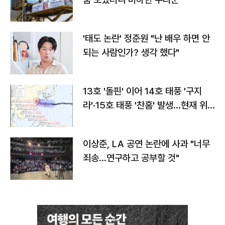
'태도 논란' 정준원 "난 배우 하면 안
되는 사람인가? 생각 했다"
13호 '돌핀' 이어 14호 태풍 '구지
라'·15호 태풍 '찬홈' 발생…현재 위
치와 이동경로는?
이상준, LA 공연 논란에 사과 "너무
죄송…연구하고 공부할 것"