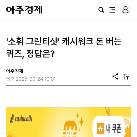
로
아
그
검
전
주
인
색
체
경
메
제
뉴
'소휘 그린티샷' 캐시워크 돈 버는
퀴즈, 정답은?
아주경제
공
텍
입력 2025-09-24 10:01
유
스
트
크
기