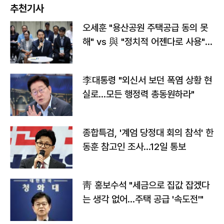
추천기사
오세훈 "용산공원 주택공급 동의 못
해" vs 與 "정치적 어젠다로 사용"
맞불
李대통령 "외신서 보던 폭염 상황 현
실로…모든 행정력 총동원하라"
종합특검, '계엄 당정대 회의 참석' 한
동훈 참고인 조사...12일 통보
靑 홍보수석 "세금으로 집값 잡겠다
는 생각 없어…주택 공급 '속도전'"