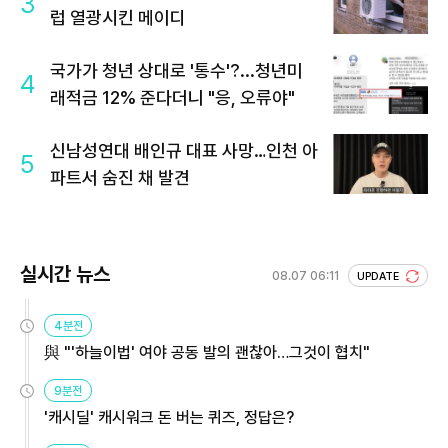
3
럽 열광시킨 메이디
국가가 청년 상대로 '통수'?...청년미
4
래적금 12% 준다더니 "응, 오류야"
신남성연대 배인규 대표 사망…인천 아
5
파트서 숨진 채 발견
실시간 뉴스
08.07 06:11
UPDATE
4분전
與 "'하늘이법' 여야 공동 발의 괜찮아…그것이 협치"
9분전
'캐시딜' 캐시워크 돈 버는 퀴즈, 정답은?