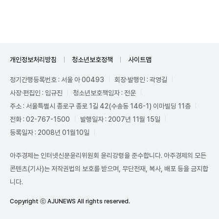
Unmute
개인정보처리방침
청소년보호정책
사이트맵
정기간행등록번호 : 서울 아 00493
회장·발행인 : 곽영길
사장·편집인 : 임규진
청소년보호책임자 : 전운
주소 : 서울특별시 종로구 종로 1길 42(수송동 146-1) 이마빌딩 11층
전화 : 02-767-1500
발행일자 : 2007년 11월 15일
등록일자 : 2008년 01월10일
아주경제는 인터넷신문윤리위원회 윤리강령을 준수합니다. 아주경제의 모든
콘텐츠(기사)는 저작권법의 보호를 받으며, 무단전재, 복사, 배포 등을 금지합
니다.
Copyright ⓒ AJUNEWS All rights reserved.