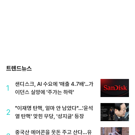
트렌드뉴스
샌디스크, AI 수요에 '매출 4.7배'…가
1
이던스 실망에 '주가는 하락'
"이재명 탄핵, 얼마 안 남았다"...'윤석
2
열 탄핵' 맞힌 무당, '성지글' 등장
중국산 에어콘을 웃돈 주고 산다...유