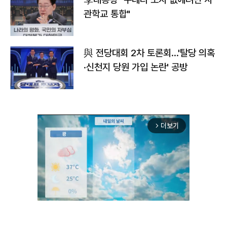
관학교 통합"
與 전당대회 2차 토론회…'탈당 의혹
·신천지 당원 가입 논란' 공방
더보기
arrow_forward_ios