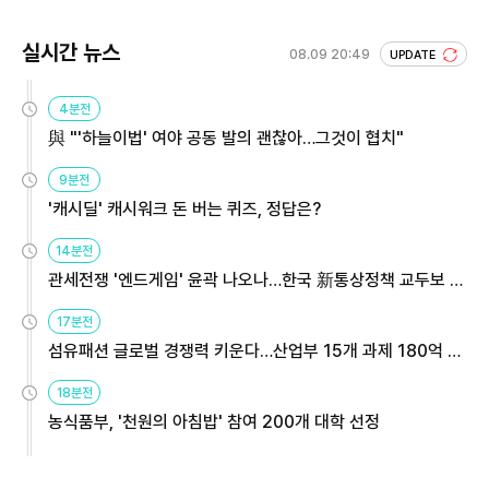
실시간 뉴스
08.09 20:49
UPDATE
4분전
與 "'하늘이법' 여야 공동 발의 괜찮아…그것이 협치"
9분전
'캐시딜' 캐시워크 돈 버는 퀴즈, 정답은?
14분전
관세전쟁 '엔드게임' 윤곽 나오나…한국 新통상정책 교두보 활
용해야
17분전
섬유패션 글로벌 경쟁력 키운다…산업부 15개 과제 180억 지
원
18분전
농식품부, '천원의 아침밥' 참여 200개 대학 선정