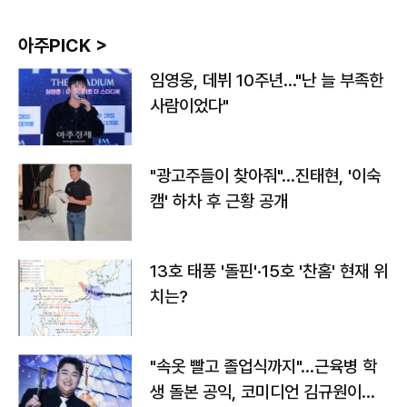
아주PICK >
임영웅, 데뷔 10주년…"난 늘 부족한
사람이었다"
"광고주들이 찾아줘"…진태현, '이숙
캠' 하차 후 근황 공개
13호 태풍 '돌핀'·15호 '찬홈' 현재 위
치는?
"속옷 빨고 졸업식까지"…근육병 학
생 돌본 공익, 코미디언 김규원이었