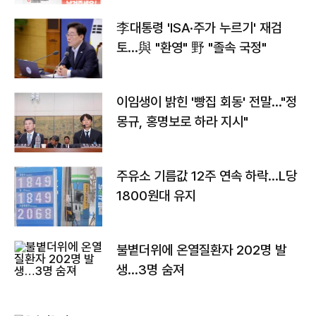
李대통령 'ISA·주가 누르기' 재검
토…與 "환영" 野 "졸속 국정"
이임생이 밝힌 '빵집 회동' 전말…"정
몽규, 홍명보로 하라 지시"
주유소 기름값 12주 연속 하락…L당
1800원대 유지
불볕더위에 온열질환자 202명 발
생…3명 숨져