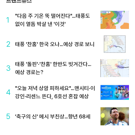
트렌드뉴스
"다음 주 기온 뚝 떨어진다"…태풍도
1
없이 열돔 박살 낸 '이것'
2
태풍 '찬홈' 한국 오나…예상 경로 보니
태풍 '돌핀'·'찬홈' 한반도 빗겨간다…
3
예상 경로는?
"오늘 저녁 상암 피하세요"…맨시티·이
4
강인·리센느 뜬다, 6호선 혼잡 예상
5
'축구의 신' 메시 부친상…향년 68세