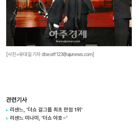
[사진=유대길 기자 dbeorlf123@ajunews.com]
관련기사
리센느, '더쇼 걸그룹 최초 만점 1위'
리센느 미나미, '더쇼 야호~'