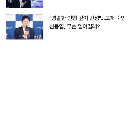
다
"경솔한 언행 깊이 반성"…고개 숙인
신동엽, 무슨 일이길래?