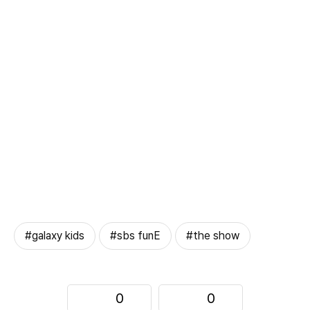
#galaxy kids
#sbs funE
#the show
0
0