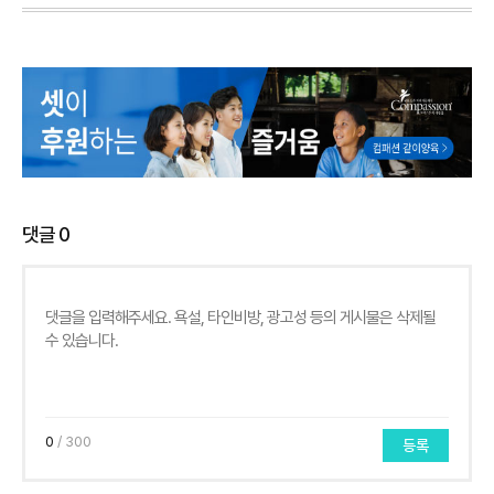
댓글
0
0
/ 300
등록