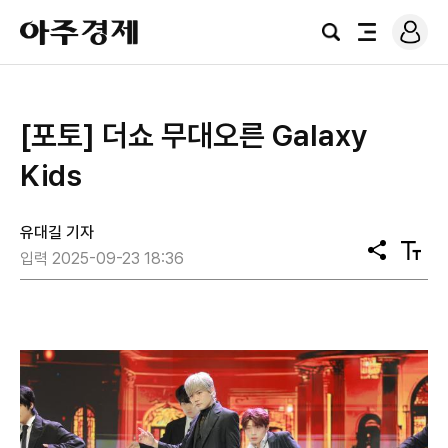
로
아
그
검
전
주
인
색
체
경
메
제
뉴
[포토] 더쇼 무대오른 Galaxy
Kids
유대길 기자
공
텍
입력 2025-09-23 18:36
유
스
트
크
기