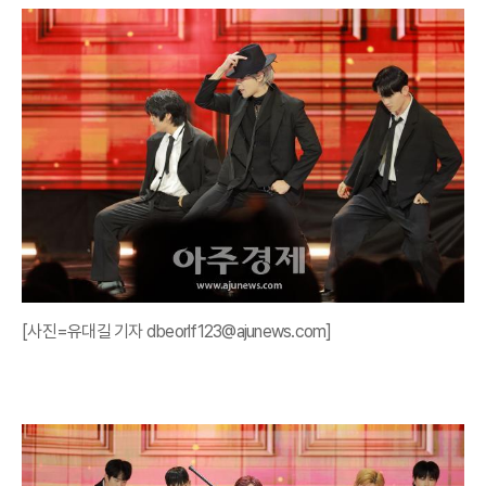
[사진=유대길 기자 dbeorlf123@ajunews.com]