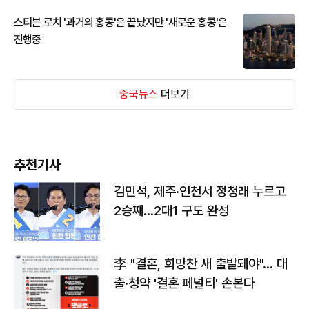
스티븐 로치 '과거의 홍콩'은 끝났지만 '새로운 홍콩'은
진행중
중국뉴스
더보기
추천기사
김민석, 제주·인천서 정청래 누르고
2승째…2대1 구도 완성
李 "결혼, 희망찬 새 출발돼야"… 대
출·청약 '결혼 페널티' 손본다