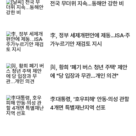
전국 무더위 지속…동해안 강한 비
李, 정부 세제개편안에 제동…ISA·주
가누르기안 재검토 지시
與, 황희 '폐기 버스 청년 주택' 제안
에 "당 입장과 무관…개인 의견"
李대통령, '호우피해' 안동·의성 관할
4개면 특별재난지역 선포