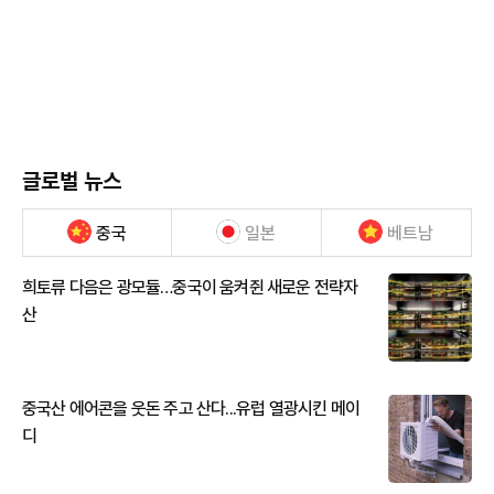
글로벌 뉴스
중국
일본
베트남
희토류 다음은 광모듈…중국이 움켜쥔 새로운 전략자
산
중국산 에어콘을 웃돈 주고 산다...유럽 열광시킨 메이
디