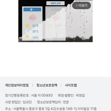
더보기
arrow_forward_ios
Unmute
개인정보처리방침
청소년보호정책
사이트맵
정기간행등록번호 : 서울 아 00493
회장·발행인 : 곽영길
사장·편집인 : 임규진
청소년보호책임자 : 전운
주소 : 서울특별시 종로구 종로 1길 42(수송동 146-1) 이마빌딩 11층