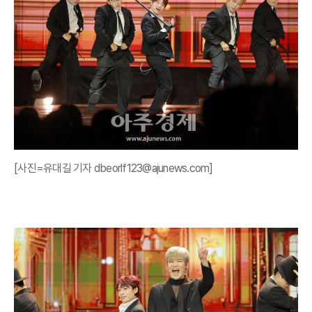
[사진=유대길 기자 dbeorlf123@ajunews.com]