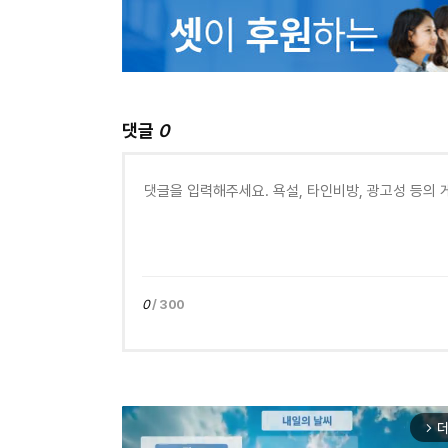
댓글
0
0
/ 300
더
arrow_forward_ios