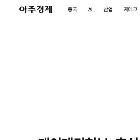
아
중국
AI
산업
재테크
주
경
제