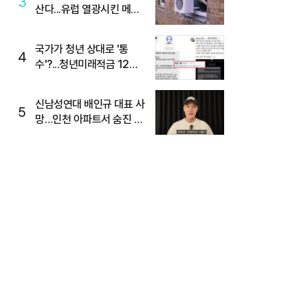
3
산다...유럽 열광시킨 메이
디
국가가 청년 상대로 '통
4
수'?...청년미래적금 12%
준다더니 "응, 오류야"
신남성연대 배인규 대표 사
5
망…인천 아파트서 숨진 채
발견