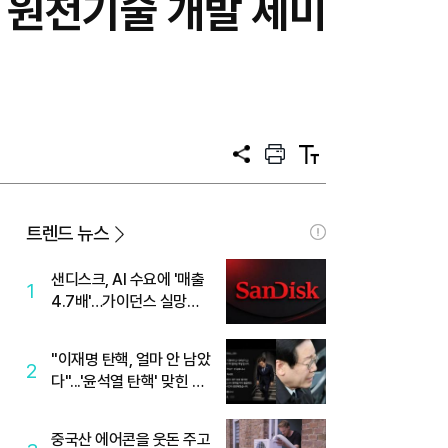
 원천기술 개발 세미
공
프
텍
유
린
스
트
트
크
기
트렌드 뉴스
샌디스크, AI 수요에 '매출
1
4.7배'…가이던스 실망에
'주가는 하락'
"이재명 탄핵, 얼마 안 남았
2
다"...'윤석열 탄핵' 맞힌 무
당, '성지글' 등장
중국산 에어콘을 웃돈 주고