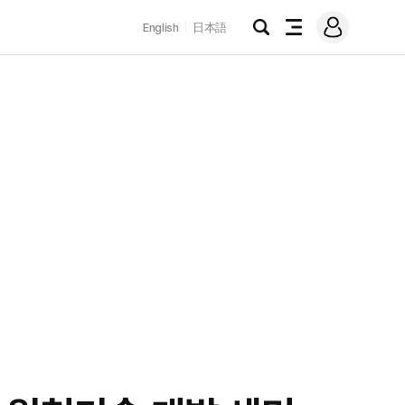
로
English
日本語
그
검
전
인
색
체
메
뉴