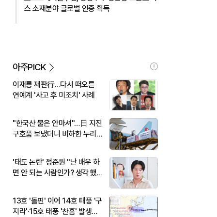
스 소재분야 글로벌 인증 획득
아주PICK
이재룡 재판行…다시 떠오른
연예계 '사고 후 미조치' 사례
"한국산 물은 안마셔"…日 지진
구호품 보냈더니 비하한 누리
꾼
'태도 논란' 정준원 "난 배우 하
면 안 되는 사람인가? 생각 했
다"
13호 '돌핀' 이어 14호 태풍 '구
지라'·15호 태풍 '찬홈' 발생…