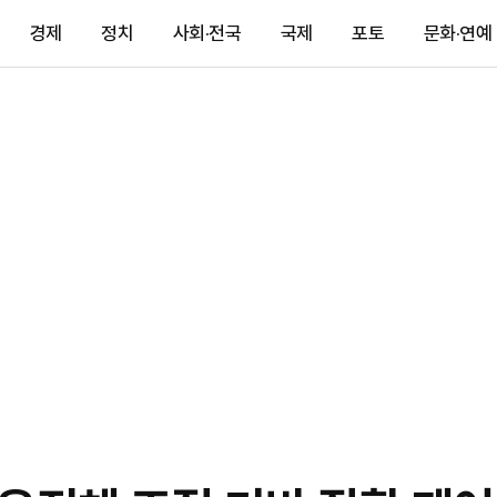
경제
정치
사회·전국
국제
포토
문화·연예