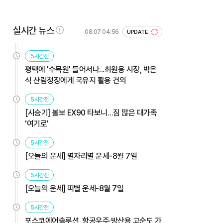
실시간 뉴스
08.07 04:56
UPDATE
5시간전
평택에 '수목원' 들어서나...최원용 시장, 박은
식 산림청장에게 국유지 활용 건의
5시간전
[시승기] 볼보 EX90 타보니…짐 많은 대가족
'여기로'
5시간전
[오늘의 운세] 별자리별 운세-8월 7일
5시간전
[오늘의 운세] 띠별 운세-8월 7일
5시간전
포스코에어솔루션, 항공우주·방산용 고순도 가