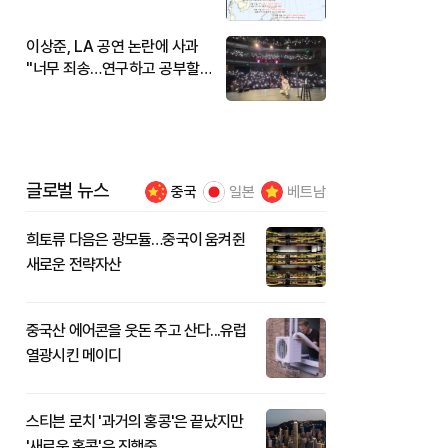
현재 위치와 이동경로는?
이상준, LA 공연 논란에 사과
"너무 죄송…연구하고 공부할
것"
글로벌 뉴스
중국
일본
베트남
희토류 다음은 광모듈…중국이 움켜쥔
새로운 전략자산
중국산 에어콘을 웃돈 주고 산다...유럽
열광시킨 메이디
스티븐 로치 '과거의 홍콩'은 끝났지만
'새로운 홍콩'은 진행중