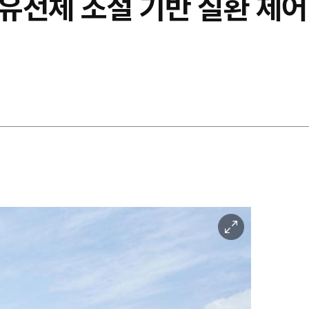
유전체 조절 기반 질환 제어
이
미
지
확
대