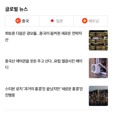
글로벌 뉴스
중국
일본
베트남
희토류 다음은 광모듈…중국이 움켜쥔 새로운 전략자
산
중국산 에어콘을 웃돈 주고 산다...유럽 열광시킨 메이
디
스티븐 로치 '과거의 홍콩'은 끝났지만 '새로운 홍콩'은
진행중