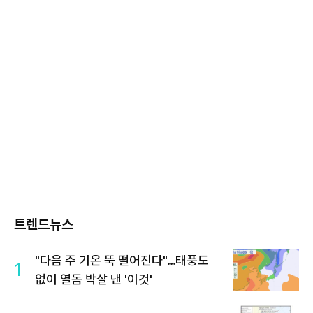
트렌드뉴스
"다음 주 기온 뚝 떨어진다"…태풍도
1
없이 열돔 박살 낸 '이것'