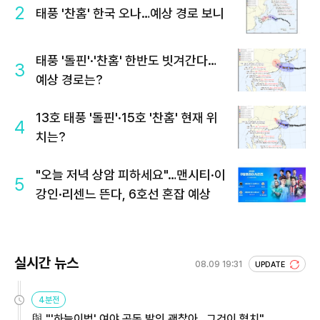
2
태풍 '찬홈' 한국 오나…예상 경로 보니
태풍 '돌핀'·'찬홈' 한반도 빗겨간다…
3
예상 경로는?
13호 태풍 '돌핀'·15호 '찬홈' 현재 위
4
치는?
"오늘 저녁 상암 피하세요"…맨시티·이
5
강인·리센느 뜬다, 6호선 혼잡 예상
실시간 뉴스
08.09 19:31
UPDATE
4분전
與 "'하늘이법' 여야 공동 발의 괜찮아…그것이 협치"