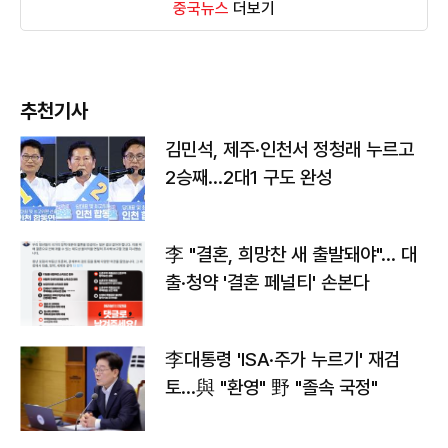
중국뉴스
더보기
추천기사
김민석, 제주·인천서 정청래 누르고
2승째…2대1 구도 완성
李 "결혼, 희망찬 새 출발돼야"… 대
출·청약 '결혼 페널티' 손본다
李대통령 'ISA·주가 누르기' 재검
토…與 "환영" 野 "졸속 국정"