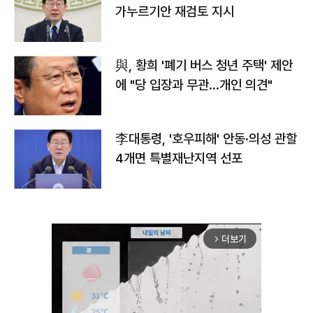
가누르기안 재검토 지시
與, 황희 '폐기 버스 청년 주택' 제안
에 "당 입장과 무관…개인 의견"
李대통령, '호우피해' 안동·의성 관할
4개면 특별재난지역 선포
더보기
arrow_forward_ios