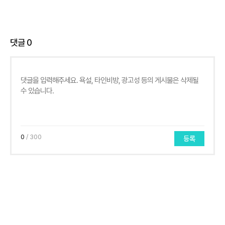
댓글
0
0
/ 300
등록