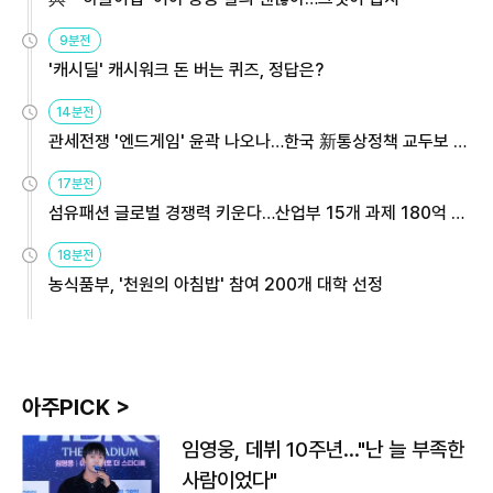
9분전
'캐시딜' 캐시워크 돈 버는 퀴즈, 정답은?
14분전
관세전쟁 '엔드게임' 윤곽 나오나…한국 新통상정책 교두보 활
용해야
17분전
섬유패션 글로벌 경쟁력 키운다…산업부 15개 과제 180억 지
원
18분전
농식품부, '천원의 아침밥' 참여 200개 대학 선정
아주PICK >
임영웅, 데뷔 10주년…"난 늘 부족한
사람이었다"