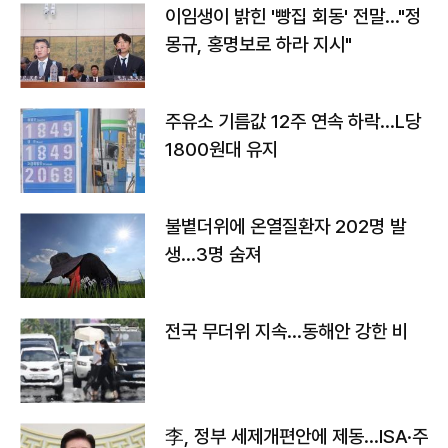
이임생이 밝힌 '빵집 회동' 전말…"정
몽규, 홍명보로 하라 지시"
주유소 기름값 12주 연속 하락…L당
1800원대 유지
불볕더위에 온열질환자 202명 발
생…3명 숨져
전국 무더위 지속…동해안 강한 비
李, 정부 세제개편안에 제동…ISA·주