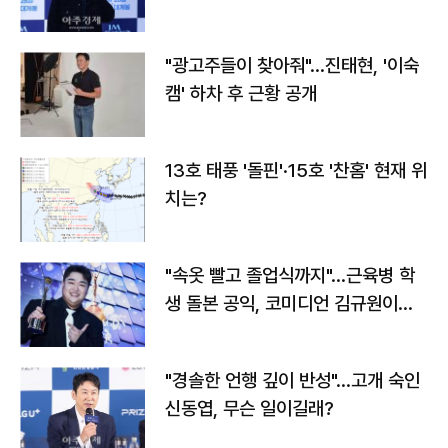
"광고주들이 찾아줘"…진태현, '이숙
캠' 하차 후 근황 공개
13호 태풍 '돌핀'·15호 '찬홈' 현재 위
치는?
"속옷 빨고 졸업식까지"…근육병 학
생 돌본 공익, 코미디언 김규원이었
다
"경솔한 언행 깊이 반성"…고개 숙인
신동엽, 무슨 일이길래?