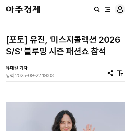
로
아
그
검
전
주
인
색
체
경
메
제
뉴
[포토] 유진, '미스지콜렉션 2026
S/S' 블루밍 시즌 패션쇼 참석
유대길 기자
공
텍
입력 2025-09-22 19:03
유
스
트
크
기