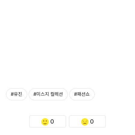
#유진
#미스지 컬렉션
#패션쇼
0
0