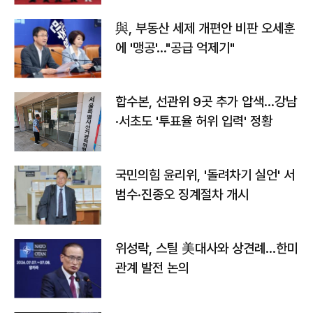
與, 부동산 세제 개편안 비판 오세훈
에 '맹공'…"공급 억제기"
합수본, 선관위 9곳 추가 압색…강남
·서초도 '투표율 허위 입력' 정황
국민의힘 윤리위, '돌려차기 실언' 서
범수·진종오 징계절차 개시
위성락, 스틸 美대사와 상견례…한미
관계 발전 논의