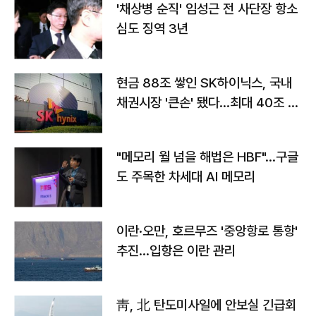
'채상병 순직' 임성근 전 사단장 항소
심도 징역 3년
현금 88조 쌓인 SK하이닉스, 국내
채권시장 '큰손' 됐다…최대 40조 투
자
"메모리 월 넘을 해법은 HBF"…구글
도 주목한 차세대 AI 메모리
이란·오만, 호르무즈 '중앙항로 통항'
추진…입항은 이란 관리
靑, 北 탄도미사일에 안보실 긴급회