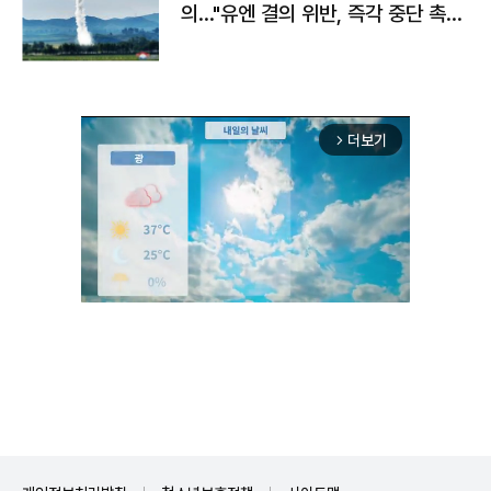
의…"유엔 결의 위반, 즉각 중단 촉
구"
더보기
arrow_forward_ios
Unmute