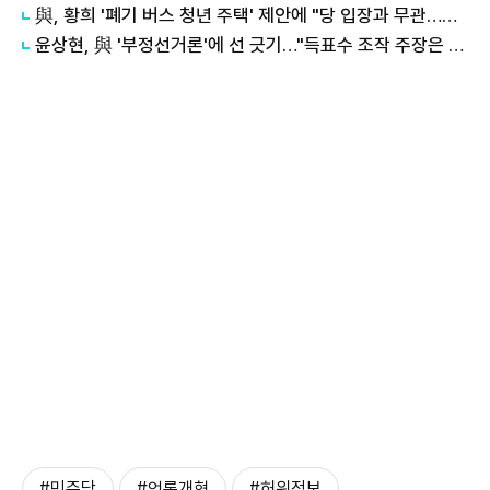
與, 황희 '폐기 버스 청년 주택' 제안에 "당 입장과 무관…개인 의견"
윤상현, 與 '부정선거론'에 선 긋기…"득표수 조작 주장은 선동"
#민주당
#언론개혁
#허위정보