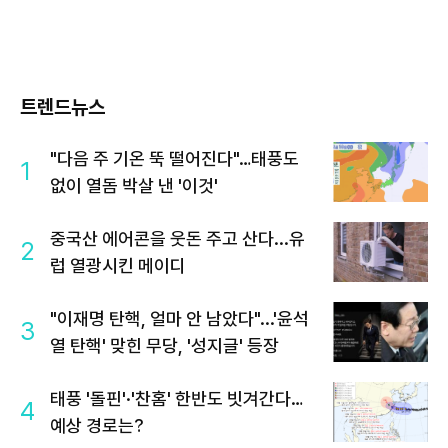
트렌드뉴스
"다음 주 기온 뚝 떨어진다"…태풍도
1
없이 열돔 박살 낸 '이것'
중국산 에어콘을 웃돈 주고 산다...유
2
럽 열광시킨 메이디
"이재명 탄핵, 얼마 안 남았다"...'윤석
3
열 탄핵' 맞힌 무당, '성지글' 등장
태풍 '돌핀'·'찬홈' 한반도 빗겨간다…
4
예상 경로는?