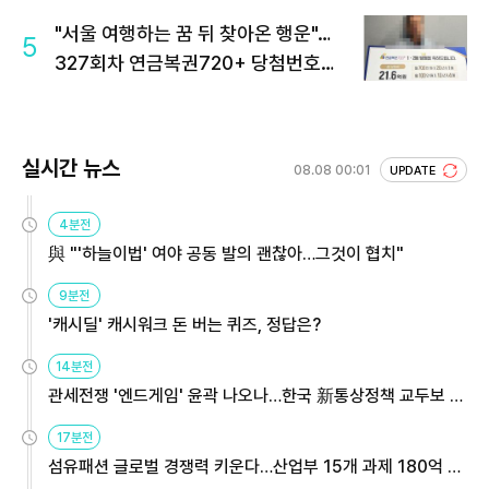
"서울 여행하는 꿈 뒤 찾아온 행운"…
5
327회차 연금복권720+ 당첨번호조
회 주목
실시간 뉴스
08.08 00:01
UPDATE
4분전
與 "'하늘이법' 여야 공동 발의 괜찮아…그것이 협치"
9분전
'캐시딜' 캐시워크 돈 버는 퀴즈, 정답은?
14분전
관세전쟁 '엔드게임' 윤곽 나오나…한국 新통상정책 교두보 활
용해야
17분전
섬유패션 글로벌 경쟁력 키운다…산업부 15개 과제 180억 지