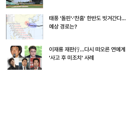
태풍 '돌핀'·'찬홈' 한반도 빗겨간다…
예상 경로는?
이재룡 재판行…다시 떠오른 연예계
'사고 후 미조치' 사례