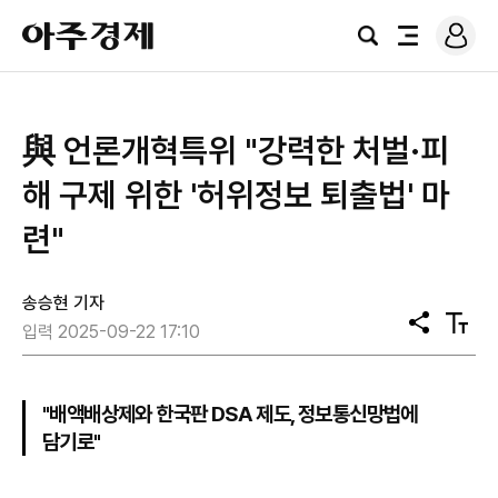
로
아
그
검
전
주
인
색
체
경
메
제
뉴
與 언론개혁특위 "강력한 처벌·피
해 구제 위한 '허위정보 퇴출법' 마
련"
송승현 기자
공
텍
입력 2025-09-22 17:10
유
스
트
크
기
"배액배상제와 한국판 DSA 제도, 정보통신망법에
담기로"