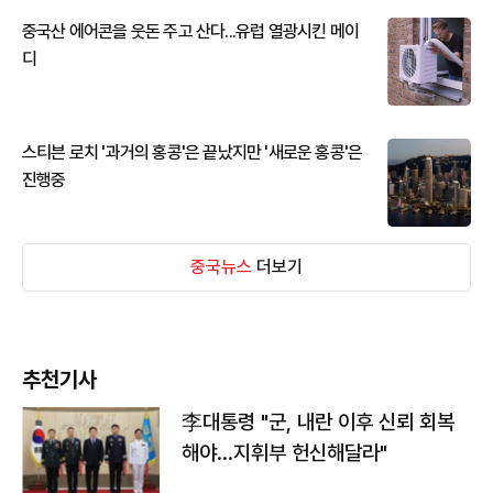
중국산 에어콘을 웃돈 주고 산다...유럽 열광시킨 메이
디
스티븐 로치 '과거의 홍콩'은 끝났지만 '새로운 홍콩'은
진행중
중국뉴스
더보기
추천기사
李대통령 "군, 내란 이후 신뢰 회복
해야…지휘부 헌신해달라"