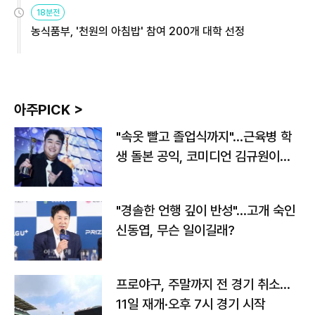
원
18분전
농식품부, '천원의 아침밥' 참여 200개 대학 선정
아주PICK >
"속옷 빨고 졸업식까지"…근육병 학
생 돌본 공익, 코미디언 김규원이었
다
"경솔한 언행 깊이 반성"…고개 숙인
신동엽, 무슨 일이길래?
프로야구, 주말까지 전 경기 취소…
11일 재개·오후 7시 경기 시작