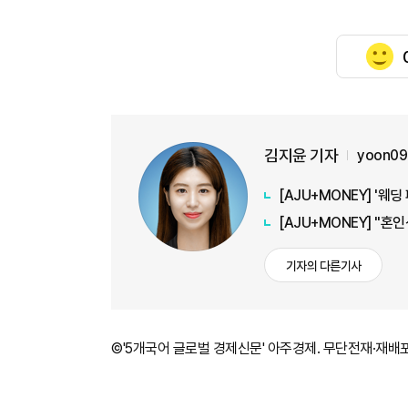
김지윤 기자
yoon09
[AJU+MONEY] '
[AJU+MONEY] "혼
기자의 다른기사
©'5개국어 글로벌 경제신문' 아주경제. 무단전재·재배