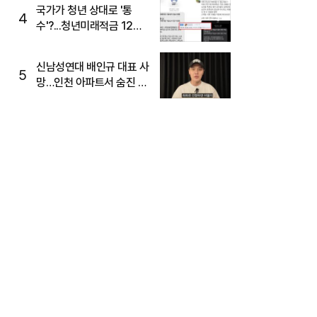
국가가 청년 상대로 '통
4
수'?...청년미래적금 12%
준다더니 "응, 오류야"
신남성연대 배인규 대표 사
5
망…인천 아파트서 숨진 채
발견