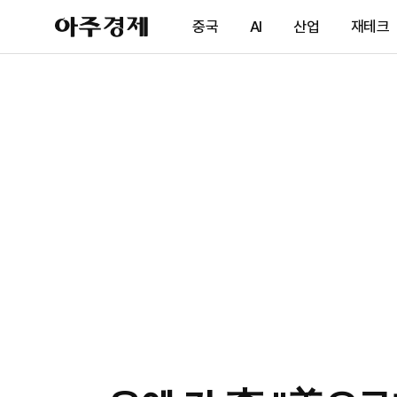
아
중국
AI
산업
재테크
주
경
제