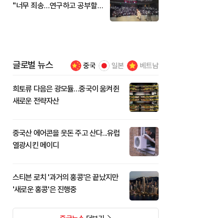
"너무 죄송…연구하고 공부할
것"
글로벌 뉴스
중국
일본
베트남
희토류 다음은 광모듈…중국이 움켜쥔
새로운 전략자산
중국산 에어콘을 웃돈 주고 산다...유럽
열광시킨 메이디
스티븐 로치 '과거의 홍콩'은 끝났지만
'새로운 홍콩'은 진행중