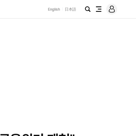
로
English
日本語
그
검
전
인
색
체
메
뉴