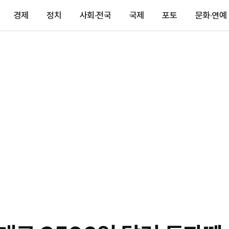
경제
정치
사회·전국
국제
포토
문화·연예