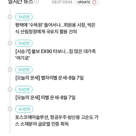
실시간 뉴스
08.07 03:04
UPDATE
3시간전
평택에 '수목원' 들어서나...최원용 시장, 박은
식 산림청장에게 국유지 활용 건의
3시간전
[시승기] 볼보 EX90 타보니…짐 많은 대가족
'여기로'
3시간전
[오늘의 운세] 별자리별 운세-8월 7일
3시간전
[오늘의 운세] 띠별 운세-8월 7일
4시간전
포스코에어솔루션, 항공우주·방산용 고순도 가
스 소재분야 글로벌 인증 획득