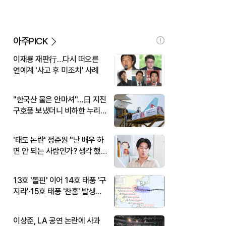
아주PICK
이재룡 재판行…다시 떠오른
연예계 '사고 후 미조치' 사례
"한국산 물은 안마셔"…日 지진
구호품 보냈더니 비하한 누리
꾼
'태도 논란' 정준원 "난 배우 하
면 안 되는 사람인가? 생각 했
다"
13호 '돌핀' 이어 14호 태풍 '구
지라'·15호 태풍 '찬홈' 발생…
현재 위치와 이동경로는?
이상준, LA 공연 논란에 사과