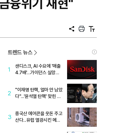
 금융위기 재현"
공
프
텍
유
린
스
트
트
크
기
트렌드 뉴스
샌디스크, AI 수요에 '매출
1
4.7배'…가이던스 실망에
'주가는 하락'
"이재명 탄핵, 얼마 안 남았
2
다"...'윤석열 탄핵' 맞힌 무
당, '성지글' 등장
중국산 에어콘을 웃돈 주고
3
산다...유럽 열광시킨 메이
디