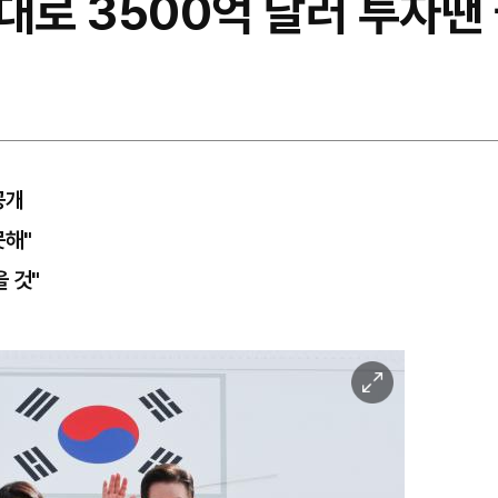
대로 3500억 달러 투자땐
공개
못해"
 것"
이
미
지
확