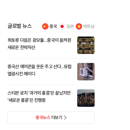
글로벌 뉴스
중국
일본
베트남
희토류 다음은 광모듈…중국이 움켜쥔
새로운 전략자산
중국산 에어콘을 웃돈 주고 산다...유럽
열광시킨 메이디
스티븐 로치 '과거의 홍콩'은 끝났지만
'새로운 홍콩'은 진행중
중국뉴스
더보기