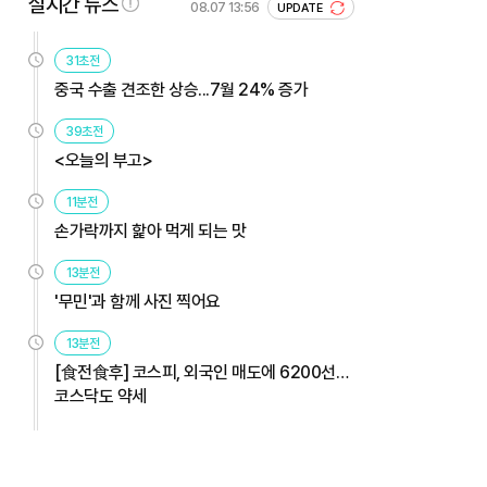
실시간 뉴스
08.07 13:56
UPDATE
31초전
중국 수출 견조한 상승...7월 24% 증가
39초전
<오늘의 부고>
11분전
손가락까지 핥아 먹게 되는 맛
13분전
'무민'과 함께 사진 찍어요
13분전
[食전食후] 코스피, 외국인 매도에 6200선…
코스닥도 약세