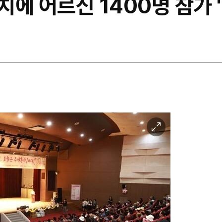
에 어르신 1400명 참가 
이
미
지
확
대