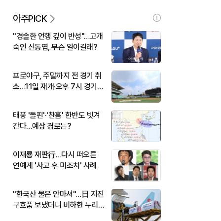
아주PICK
"경솔한 언행 깊이 반성"…고개
숙인 신동엽, 무슨 일이길래?
프로야구, 주말까지 전 경기 취
소…11일 재개·오후 7시 경기
시작
태풍 '돌핀'·'찬홈' 한반도 빗겨
간다…예상 경로는?
이재룡 재판行…다시 떠오른
연예계 '사고 후 미조치' 사례
"한국산 물은 안마셔"…日 지진
구호품 보냈더니 비하한 누리
꾼