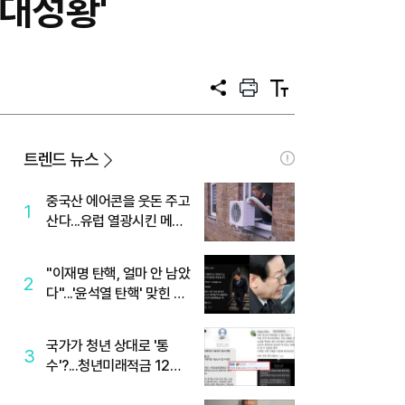
'대성황'
공
프
텍
유
린
스
트
트
크
기
트렌드 뉴스
중국산 에어콘을 웃돈 주고
1
산다...유럽 열광시킨 메이
디
"이재명 탄핵, 얼마 안 남았
2
다"...'윤석열 탄핵' 맞힌 무
당, '성지글' 등장
국가가 청년 상대로 '통
3
수'?...청년미래적금 12%
준다더니 "응, 오류야"