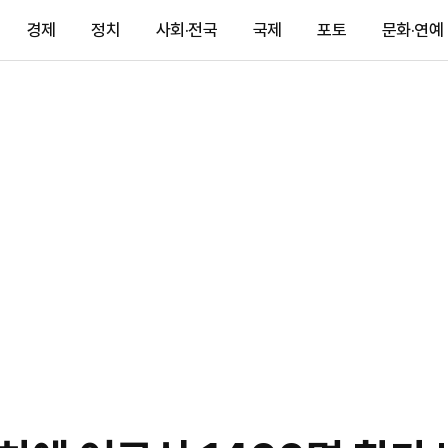
경제
정치
사회·전국
국제
포토
문화·연예