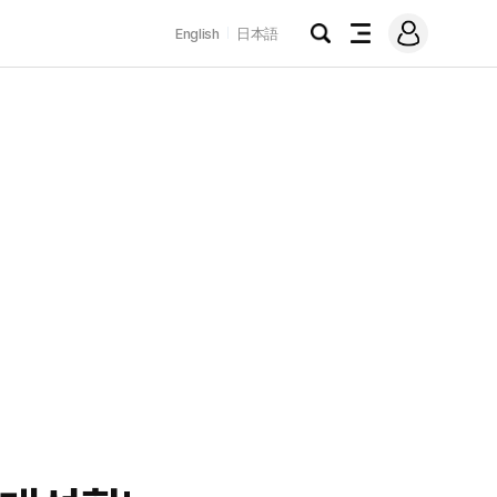
로
English
日本語
그
검
전
인
색
체
메
뉴