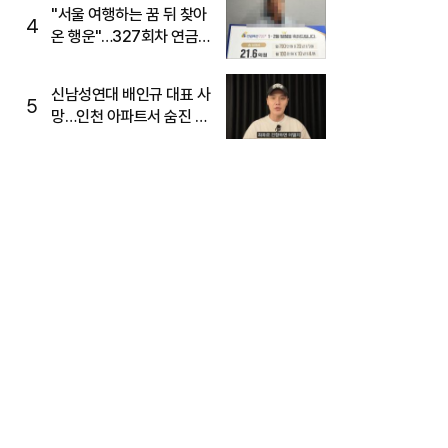
"서울 여행하는 꿈 뒤 찾아
4
온 행운"…327회차 연금
복권720+ 당첨번호조회
주목
신남성연대 배인규 대표 사
5
망…인천 아파트서 숨진 채
발견