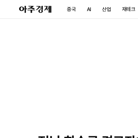
아
중국
AI
산업
재테크
주
경
제