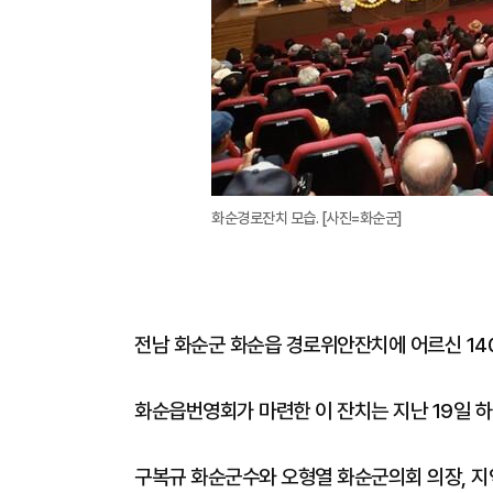
화순경로잔치 모습. [사진=화순군]
전남 화순군 화순읍 경로위안잔치에 어르신 14
화순읍번영회가 마련한 이 잔치는 지난 19일
구복규 화순군수와 오형열 화순군의회 의장, 지