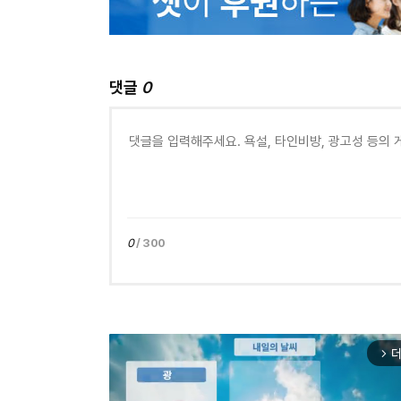
댓글
0
0
/ 300
더
arrow_forward_ios