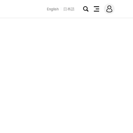
로
English
日本語
그
검
전
인
색
체
메
뉴