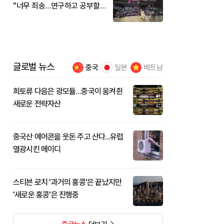
"너무 죄송…연구하고 공부할
것"
글로벌 뉴스
중국
일본
베트남
희토류 다음은 광모듈…중국이 움켜쥔
새로운 전략자산
중국산 에어콘을 웃돈 주고 산다...유럽
열광시킨 메이디
스티븐 로치 '과거의 홍콩'은 끝났지만
'새로운 홍콩'은 진행중