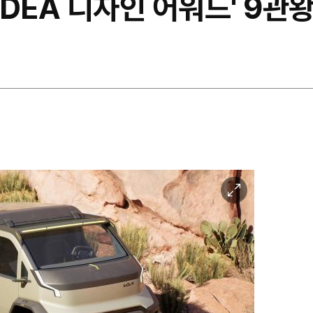
IDEA 디자인 어워드' 9관
이
미
지
확
대