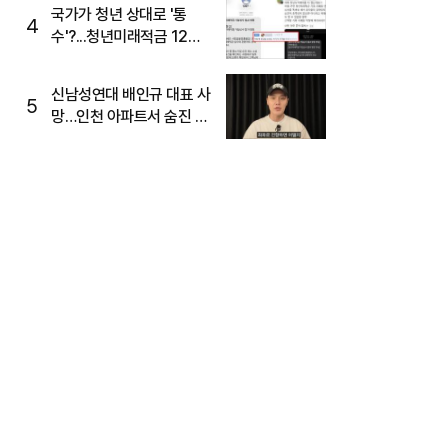
국가가 청년 상대로 '통
4
수'?...청년미래적금 12%
준다더니 "응, 오류야"
신남성연대 배인규 대표 사
5
망…인천 아파트서 숨진 채
발견