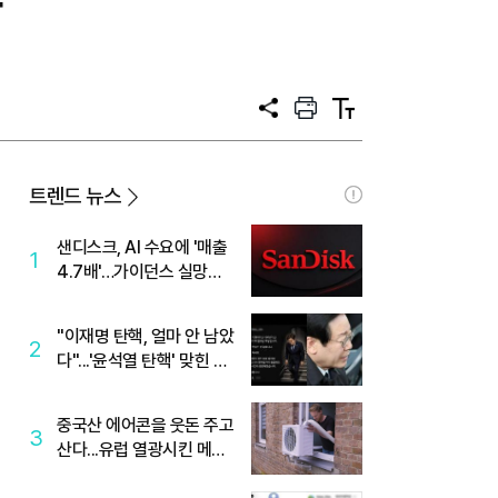
왕
공
프
텍
유
린
스
트
트
크
기
트렌드 뉴스
샌디스크, AI 수요에 '매출
1
4.7배'…가이던스 실망에
'주가는 하락'
"이재명 탄핵, 얼마 안 남았
2
다"...'윤석열 탄핵' 맞힌 무
당, '성지글' 등장
중국산 에어콘을 웃돈 주고
3
산다...유럽 열광시킨 메이
디