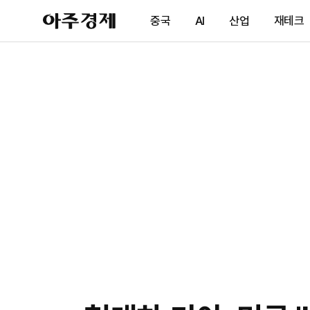
아
중국
AI
산업
재테크
주
경
제