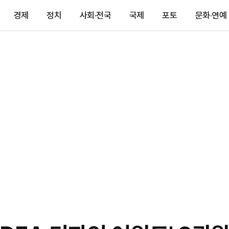
경제
정치
사회·전국
국제
포토
문화·연예