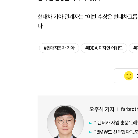
현대차∙기아 관계자는 "이번 수상은 현대차그룹
다
#현대자동차 기아
#IDEA 디자인 어워드
#
오주석 기자
farbro
"'렌터카 사업 훈풍'…
"BMW도 선택했다"…한국