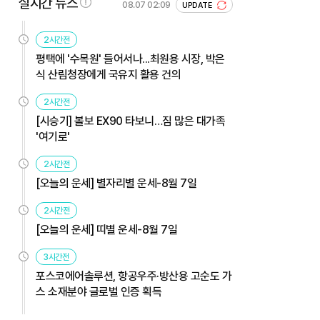
실시간 뉴스
08.07 02:09
UPDATE
2시간전
평택에 '수목원' 들어서나...최원용 시장, 박은
식 산림청장에게 국유지 활용 건의
2시간전
[시승기] 볼보 EX90 타보니…짐 많은 대가족
'여기로'
2시간전
[오늘의 운세] 별자리별 운세-8월 7일
2시간전
[오늘의 운세] 띠별 운세-8월 7일
3시간전
포스코에어솔루션, 항공우주·방산용 고순도 가
스 소재분야 글로벌 인증 획득