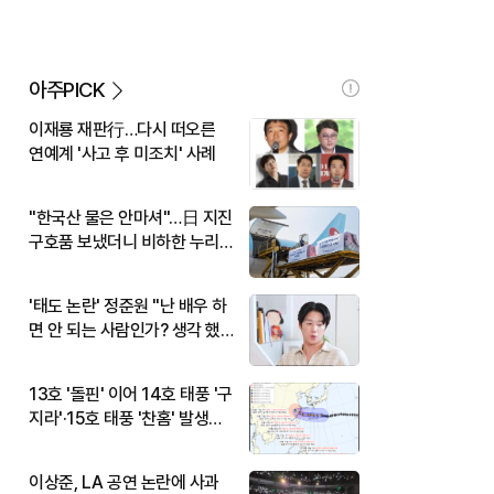
아주PICK
이재룡 재판行…다시 떠오른
연예계 '사고 후 미조치' 사례
"한국산 물은 안마셔"…日 지진
구호품 보냈더니 비하한 누리
꾼
'태도 논란' 정준원 "난 배우 하
면 안 되는 사람인가? 생각 했
다"
13호 '돌핀' 이어 14호 태풍 '구
지라'·15호 태풍 '찬홈' 발생…
현재 위치와 이동경로는?
이상준, LA 공연 논란에 사과