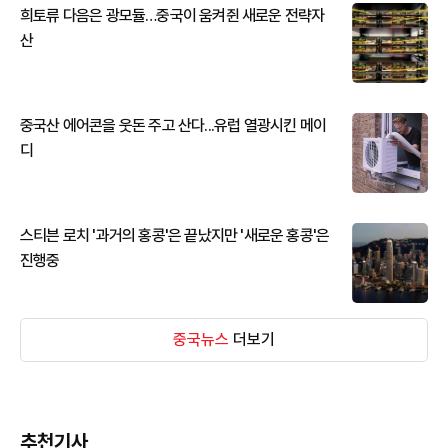
희토류 다음은 광모듈…중국이 움켜쥔 새로운 전략자
산
중국산 에어콘을 웃돈 주고 산다...유럽 열광시킨 메이
디
스티븐 로치 '과거의 홍콩'은 끝났지만 '새로운 홍콩'은
진행중
중국뉴스
더보기
추천기사