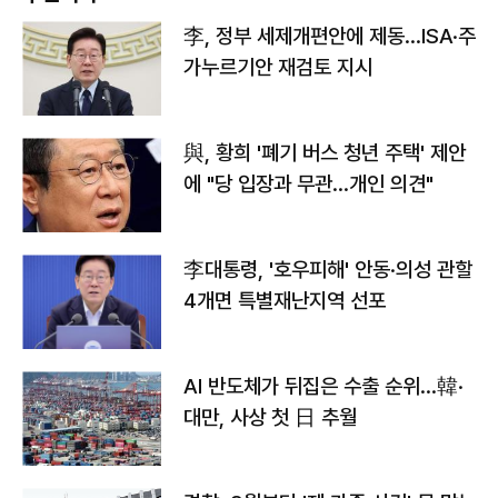
李, 정부 세제개편안에 제동…ISA·주
가누르기안 재검토 지시
與, 황희 '폐기 버스 청년 주택' 제안
에 "당 입장과 무관…개인 의견"
李대통령, '호우피해' 안동·의성 관할
4개면 특별재난지역 선포
AI 반도체가 뒤집은 수출 순위…韓·
대만, 사상 첫 日 추월