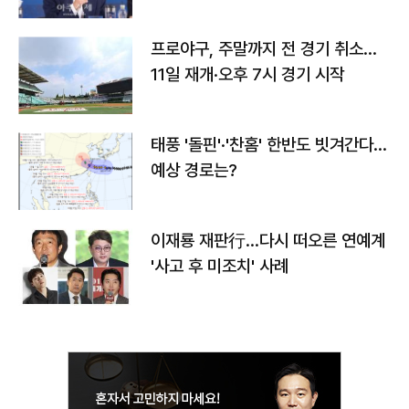
프로야구, 주말까지 전 경기 취소…
11일 재개·오후 7시 경기 시작
태풍 '돌핀'·'찬홈' 한반도 빗겨간다…
예상 경로는?
이재룡 재판行…다시 떠오른 연예계
'사고 후 미조치' 사례