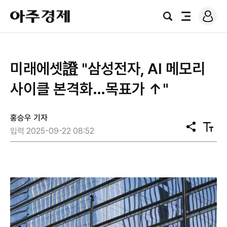
로
아
그
검
전
주
인
색
체
경
메
제
뉴
미래에셋證 "삼성전자, AI 메모리
사이클 본격화…목표가 ↑"
홍승우 기자
공
텍
입력 2025-09-22 08:52
유
스
트
크
기