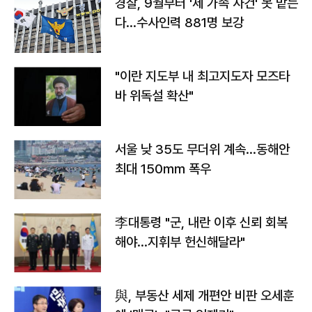
경찰, 9월부터 '제 가족 사건' 못 맡는
다…수사인력 881명 보강
"이란 지도부 내 최고지도자 모즈타
바 위독설 확산"
서울 낮 35도 무더위 계속…동해안
최대 150㎜ 폭우
李대통령 "군, 내란 이후 신뢰 회복
해야…지휘부 헌신해달라"
與, 부동산 세제 개편안 비판 오세훈