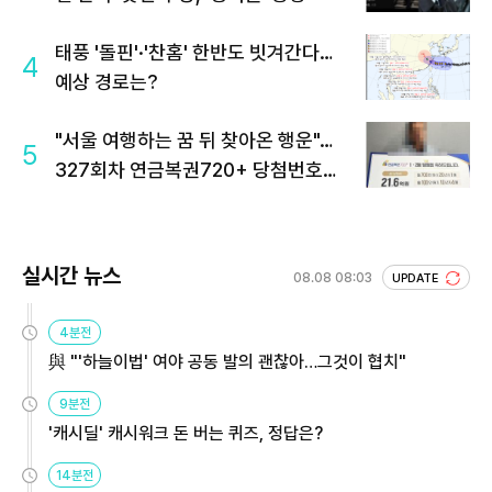
태풍 '돌핀'·'찬홈' 한반도 빗겨간다…
4
예상 경로는?
"서울 여행하는 꿈 뒤 찾아온 행운"…
5
327회차 연금복권720+ 당첨번호조
회 주목
실시간 뉴스
08.08 08:03
UPDATE
4분전
與 "'하늘이법' 여야 공동 발의 괜찮아…그것이 협치"
9분전
'캐시딜' 캐시워크 돈 버는 퀴즈, 정답은?
14분전