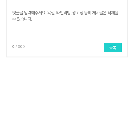
0
/ 300
등록