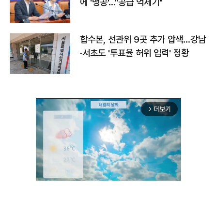
에 '맹공'…"공급 억제기"
합수본, 선관위 9곳 추가 압색…강남
·서초도 '투표율 허위 입력' 정황
더보기
arrow_forward_ios
Unmute