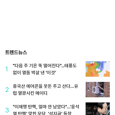
트렌드뉴스
"다음 주 기온 뚝 떨어진다"…태풍도
1
없이 열돔 박살 낸 '이것'
중국산 에어콘을 웃돈 주고 산다...유
2
럽 열광시킨 메이디
"이재명 탄핵, 얼마 안 남았다"...'윤석
3
열 탄핵' 맞힌 무당, '성지글' 등장