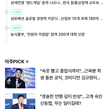
관세전쟁 '엔드게임' 윤곽 나오나…한국 新통상정책 교두보 활
용해야
17분전
섬유패션 글로벌 경쟁력 키운다…산업부 15개 과제 180억 지
원
18분전
농식품부, '천원의 아침밥' 참여 200개 대학 선정
아주PICK >
"속옷 빨고 졸업식까지"…근육병 학
생 돌본 공익, 코미디언 김규원이었
다
"경솔한 언행 깊이 반성"…고개 숙인
신동엽, 무슨 일이길래?