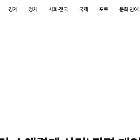
경제
정치
사회·전국
국제
포토
문화·연예