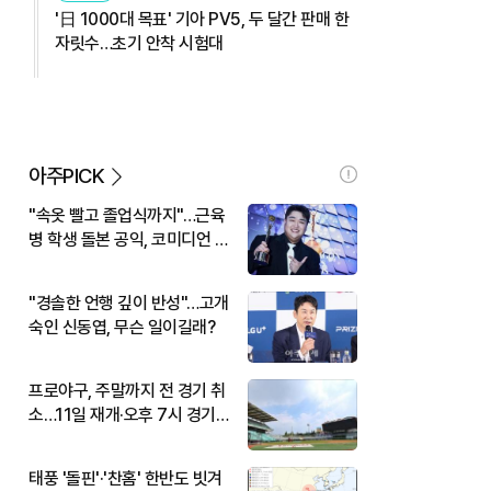
'日 1000대 목표' 기아 PV5, 두 달간 판매 한
자릿수…초기 안착 시험대
아주PICK
"속옷 빨고 졸업식까지"…근육
병 학생 돌본 공익, 코미디언 김
규원이었다
"경솔한 언행 깊이 반성"…고개
숙인 신동엽, 무슨 일이길래?
프로야구, 주말까지 전 경기 취
소…11일 재개·오후 7시 경기
시작
태풍 '돌핀'·'찬홈' 한반도 빗겨