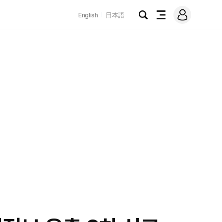
로
English
日本語
그
검
전
인
색
체
메
뉴