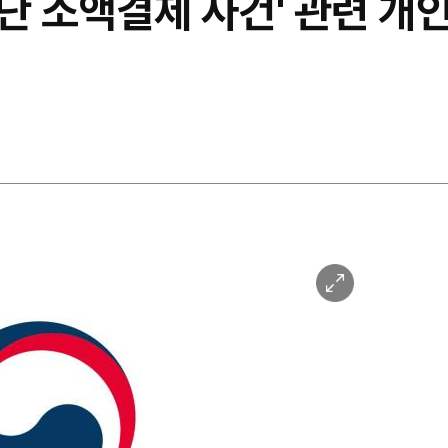
무단 소액결제 사건' 관련 개
이
미
지
확
대