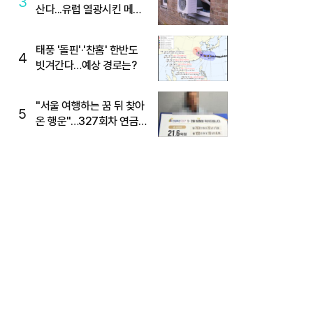
3
산다...유럽 열광시킨 메이
디
태풍 '돌핀'·'찬홈' 한반도
4
빗겨간다…예상 경로는?
"서울 여행하는 꿈 뒤 찾아
5
온 행운"…327회차 연금
복권720+ 당첨번호조회
주목