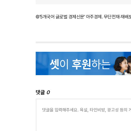
©'5개국어 글로벌 경제신문' 아주경제. 무단전재·재배
댓글
0