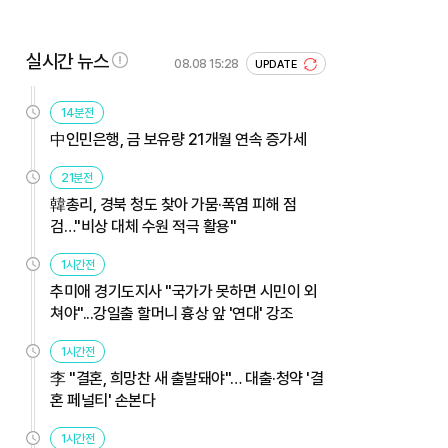
실시간 뉴스
08.08 15:28
UPDATE
14분전
中인민은행, 금 보유량 21개월 연속 증가세
21분전
韓총리, 경북 청도 찾아 가뭄·폭염 피해 점
검…"비상 대체 수원 적극 활용"
1시간전
추미애 경기도지사 "국가가 못하면 시민이 외
쳐야"...강일출 할머니 흉상 앞 '연대' 강조
1시간전
李 "결혼, 희망찬 새 출발돼야"… 대출·청약 '결
혼 페널티' 손본다
1시간전