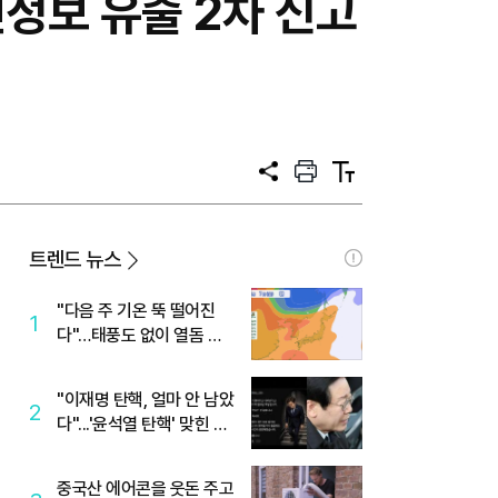
인정보 유출 2차 신고
공
프
텍
유
린
스
트
트
크
기
트렌드 뉴스
"다음 주 기온 뚝 떨어진
1
다"…태풍도 없이 열돔 박
살 낸 '이것'
"이재명 탄핵, 얼마 안 남았
2
다"...'윤석열 탄핵' 맞힌 무
당, '성지글' 등장
중국산 에어콘을 웃돈 주고