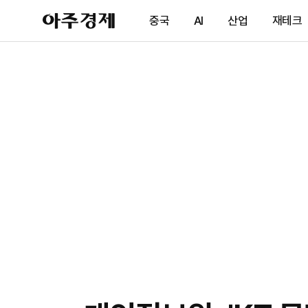
아
중국
AI
산업
재테크
주
경
제