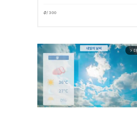
0
/ 300
더
arrow_forward_ios
Mut