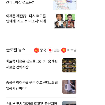
간다…예상 경로는?
이재룡 재판行…다시 떠오른
연예계 '사고 후 미조치' 사례
글로벌 뉴스
중국
일본
베트남
희토류 다음은 광모듈…중국이 움켜쥔
새로운 전략자산
중국산 에어콘을 웃돈 주고 산다...유럽
열광시킨 메이디
스티븐 로치 '과거의 홍콩'은 끝났지만