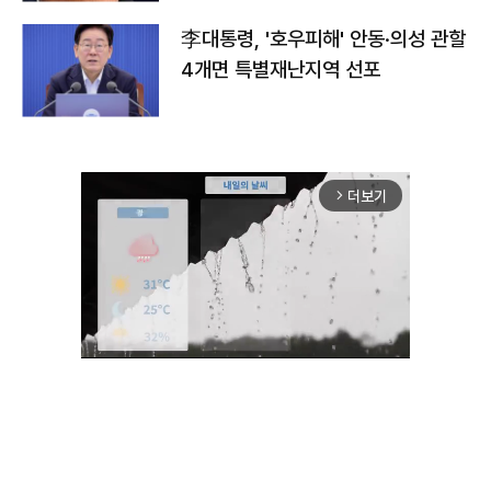
李대통령, '호우피해' 안동·의성 관할
4개면 특별재난지역 선포
더보기
arrow_forward_ios
Unmute