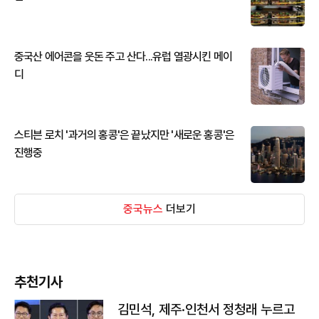
중국산 에어콘을 웃돈 주고 산다...유럽 열광시킨 메이
디
스티븐 로치 '과거의 홍콩'은 끝났지만 '새로운 홍콩'은
진행중
중국뉴스
더보기
추천기사
김민석, 제주·인천서 정청래 누르고