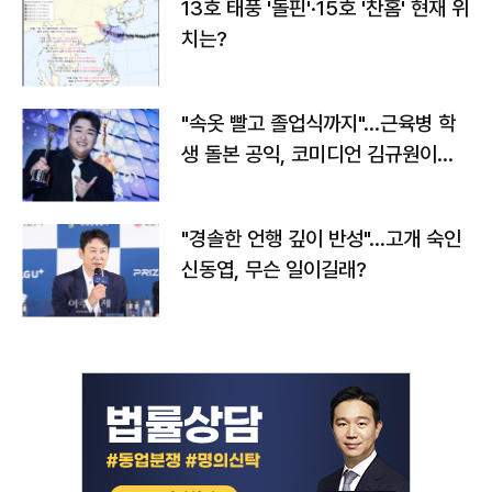
13호 태풍 '돌핀'·15호 '찬홈' 현재 위
치는?
"속옷 빨고 졸업식까지"…근육병 학
생 돌본 공익, 코미디언 김규원이었
다
"경솔한 언행 깊이 반성"…고개 숙인
신동엽, 무슨 일이길래?