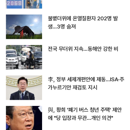
불볕더위에 온열질환자 202명 발
생…3명 숨져
전국 무더위 지속…동해안 강한 비
李, 정부 세제개편안에 제동…ISA·주
가누르기안 재검토 지시
與, 황희 '폐기 버스 청년 주택' 제안
에 "당 입장과 무관…개인 의견"