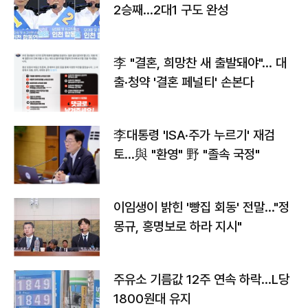
2승째…2대1 구도 완성
李 "결혼, 희망찬 새 출발돼야"… 대
출·청약 '결혼 페널티' 손본다
李대통령 'ISA·주가 누르기' 재검
토…與 "환영" 野 "졸속 국정"
이임생이 밝힌 '빵집 회동' 전말…"정
몽규, 홍명보로 하라 지시"
주유소 기름값 12주 연속 하락…L당
1800원대 유지