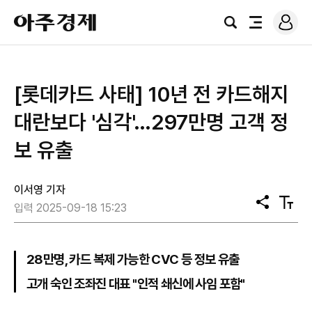
로
아
그
검
전
주
인
색
체
경
메
제
뉴
[롯데카드 사태] 10년 전 카드해지
대란보다 '심각'…297만명 고객 정
보 유출
이서영 기자
공
텍
입력 2025-09-18 15:23
유
스
트
크
기
28만명, 카드 복제 가능한 CVC 등 정보 유출
고개 숙인 조좌진 대표 "인적 쇄신에 사임 포함"