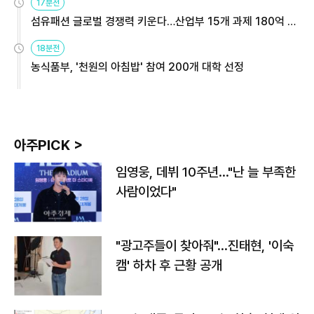
17분전
섬유패션 글로벌 경쟁력 키운다…산업부 15개 과제 180억 지
원
18분전
농식품부, '천원의 아침밥' 참여 200개 대학 선정
아주PICK >
임영웅, 데뷔 10주년…"난 늘 부족한
사람이었다"
"광고주들이 찾아줘"…진태현, '이숙
캠' 하차 후 근황 공개