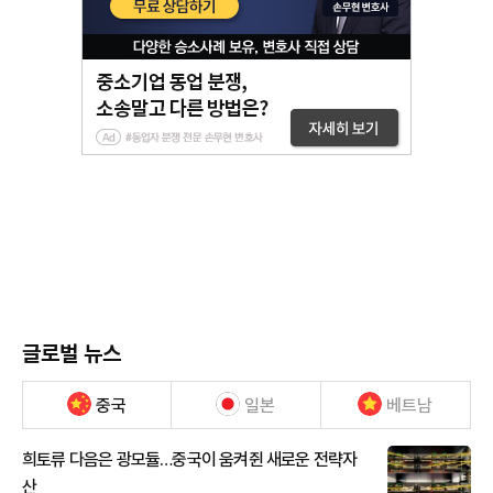
글로벌 뉴스
중국
일본
베트남
희토류 다음은 광모듈…중국이 움켜쥔 새로운 전략자
산