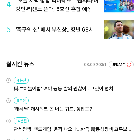
"오늘 저녁 상암 피하세요"…맨시티·이
4
강인·리센느 뜬다, 6호선 혼잡 예상
5
'축구의 신' 메시 부친상…향년 68세
실시간 뉴스
08.09 20:51
UPDATE
4분전
與 "'하늘이법' 여야 공동 발의 괜찮아…그것이 협치"
9분전
'캐시딜' 캐시워크 돈 버는 퀴즈, 정답은?
14분전
관세전쟁 '엔드게임' 윤곽 나오나…한국 新통상정책 교두보 활
용해야