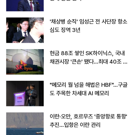
'채상병 순직' 임성근 전 사단장 항소
심도 징역 3년
현금 88조 쌓인 SK하이닉스, 국내
채권시장 '큰손' 됐다…최대 40조 투
자
"메모리 월 넘을 해법은 HBF"…구글
도 주목한 차세대 AI 메모리
이란·오만, 호르무즈 '중앙항로 통항'
추진…입항은 이란 관리