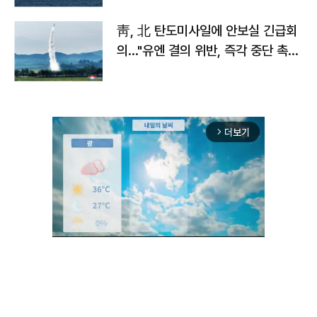
靑, 北 탄도미사일에 안보실 긴급회
의…"유엔 결의 위반, 즉각 중단 촉
구"
더보기
arrow_forward_ios
Mute