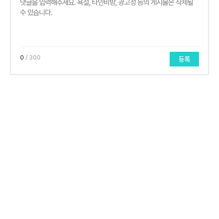
0
/ 300
등록