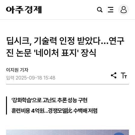
로
아
그
검
전
주
인
색
체
경
메
제
뉴
딥시크, 기술력 인정 받았다...연구
진 논문 '네이처 표지' 장식
이지원 기자
공
텍
입력 2025-09-18 15:48
유
스
트
크
기
'강화학습'으로 고난도 추론 성능 구현
훈련비용 4억원...경쟁모델比 수백배 저렴