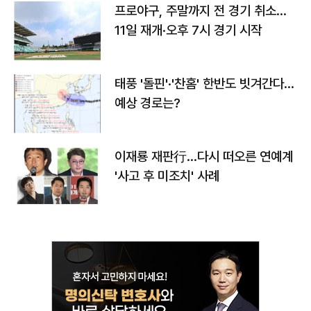
프로야구, 주말까지 전 경기 취소…
11일 재개·오후 7시 경기 시작
태풍 '돌핀'·'찬홈' 한반도 빗겨간다…
예상 경로는?
이재룡 재판行…다시 떠오른 연예계
'사고 후 미조치' 사례