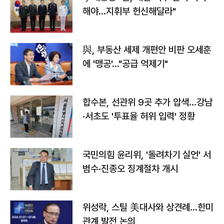
해야…지휘부 헌신해달라"
與, 부동산 세제 개편안 비판 오세훈
에 '맹공'…"공급 억제기"
합수본, 선관위 9곳 추가 압색…강남
·서초도 '투표율 허위 입력' 정황
국민의힘 윤리위, '돌려차기 실언' 서
범수·진종오 징계절차 개시
위성락, 스틸 美대사와 상견례…한미
관계 발전 논의