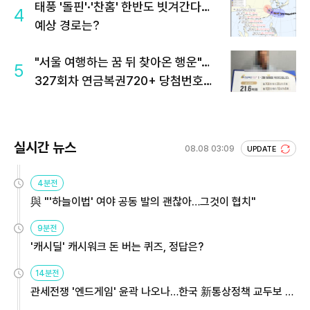
태풍 '돌핀'·'찬홈' 한반도 빗겨간다…
4
예상 경로는?
"서울 여행하는 꿈 뒤 찾아온 행운"…
5
327회차 연금복권720+ 당첨번호조
회 주목
실시간 뉴스
08.08 03:09
UPDATE
4분전
與 "'하늘이법' 여야 공동 발의 괜찮아…그것이 협치"
9분전
'캐시딜' 캐시워크 돈 버는 퀴즈, 정답은?
14분전
관세전쟁 '엔드게임' 윤곽 나오나…한국 新통상정책 교두보 활
용해야