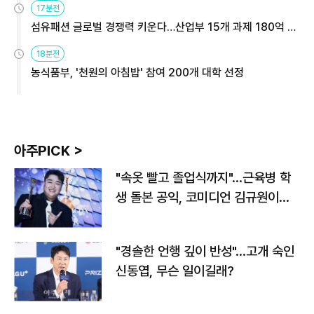
17분전
섬유패션 글로벌 경쟁력 키운다…산업부 15개 과제 180억 지
원
18분전
농식품부, '천원의 아침밥' 참여 200개 대학 선정
아주PICK >
"속옷 빨고 졸업식까지"…근육병 학
생 돌본 공익, 코미디언 김규원이었
다
"경솔한 언행 깊이 반성"…고개 숙인
신동엽, 무슨 일이길래?