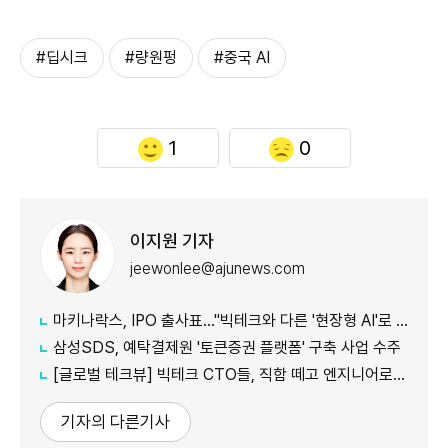
#딥시크
#량원펑
#중국 AI
1
0
이지원 기자
jeewonlee@ajunews.com
마키나락스, IPO 출사표…"빅테크와 다른 '현장형 AI'로 승부"
삼성SDS, 예탁결제원 '토큰증권 플랫폼' 구축 사업 수주
[글로벌 테크뷰] 빅테크 CTO들, 직함 떼고 엔지니어로 유턴...'앤트로픽행 러시' 이유는
기자의 다른기사