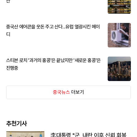
산
중국산 에어콘을 웃돈 주고 산다...유럽 열광시킨 메이
디
스티븐 로치 '과거의 홍콩'은 끝났지만 '새로운 홍콩'은
진행중
중국뉴스
더보기
추천기사
李대통령 "군, 내란 이후 신뢰 회복