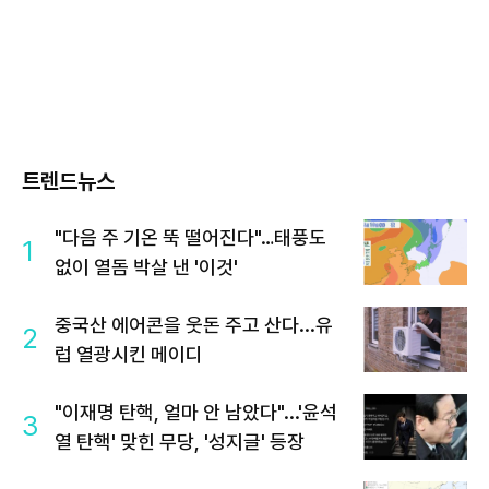
트렌드뉴스
"다음 주 기온 뚝 떨어진다"…태풍도
1
없이 열돔 박살 낸 '이것'
중국산 에어콘을 웃돈 주고 산다...유
2
럽 열광시킨 메이디
"이재명 탄핵, 얼마 안 남았다"...'윤석
3
열 탄핵' 맞힌 무당, '성지글' 등장