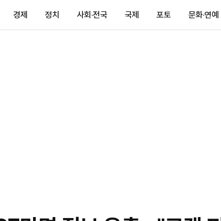
경제
정치
사회·전국
국제
포토
문화·연예