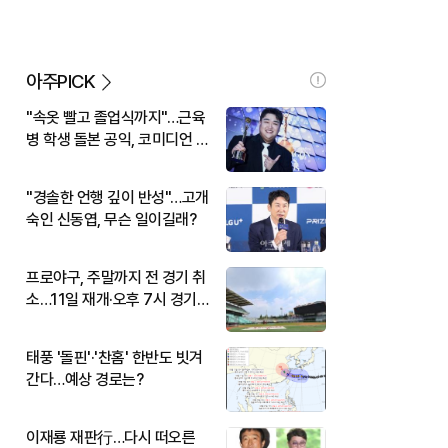
아주PICK
"속옷 빨고 졸업식까지"…근육
병 학생 돌본 공익, 코미디언 김
규원이었다
"경솔한 언행 깊이 반성"…고개
숙인 신동엽, 무슨 일이길래?
프로야구, 주말까지 전 경기 취
소…11일 재개·오후 7시 경기
시작
태풍 '돌핀'·'찬홈' 한반도 빗겨
간다…예상 경로는?
이재룡 재판行…다시 떠오른