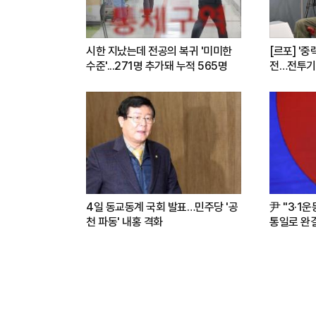
시한 지났는데 전공의 복귀 '미미한
[르포] '중
수준'...271명 추가돼 누적 565명
전…전투기
련(영상)
4일 동교동계 국회 발표…민주당 '공
尹 "3·1
천 파동' 내홍 격화
통일로 완결.
파트너"