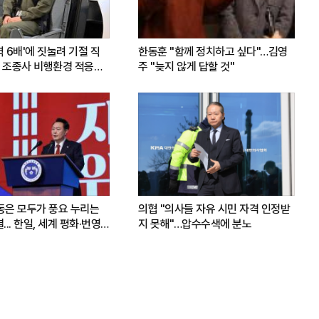
력 6배'에 짓눌려 기절 직
한동훈 "함께 정치하고 싶다"…김영
 조종사 비행환경 적응훈
주 "늦지 않게 답할 것"
운동은 모두가 풍요 누리는
의협 "의사들 자유 시민 자격 인정받
.. 한일, 세계 평화·번영
지 못해"…압수수색에 분노