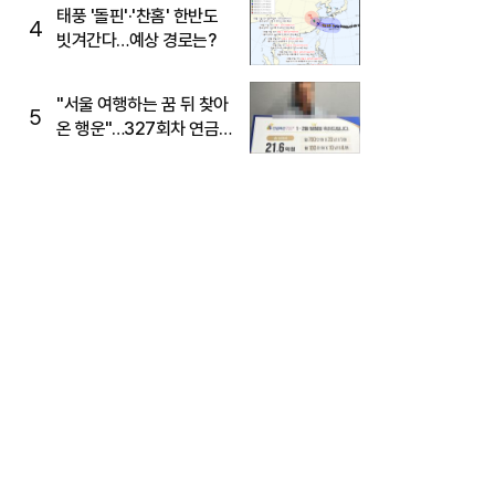
태풍 '돌핀'·'찬홈' 한반도
4
빗겨간다…예상 경로는?
"서울 여행하는 꿈 뒤 찾아
5
온 행운"…327회차 연금
복권720+ 당첨번호조회
주목