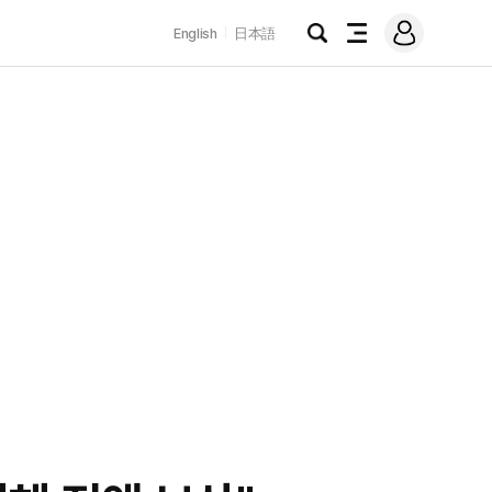
로
English
日本語
그
검
전
인
색
체
메
뉴