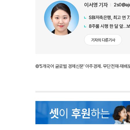
이서영 기자
2s0@aj
SBI저축은행, 최고 연 
8주룰 시행 한 달 앞…
기자의 다른기사
©'5개국어 글로벌 경제신문' 아주경제. 무단전재·재배