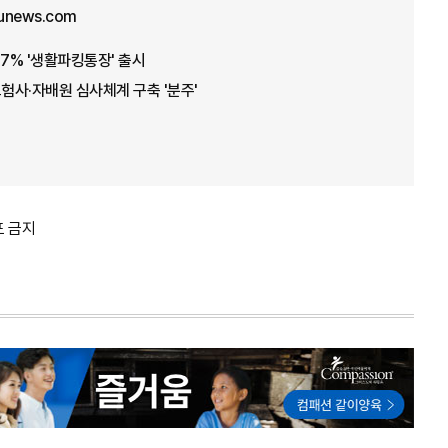
unews.com
7.7% '생활파킹통장' 출시
보험사·자배원 심사체계 구축 '분주'
포 금지