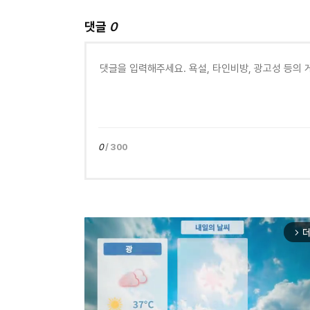
댓글
0
0
/ 300
더
arrow_forward_ios