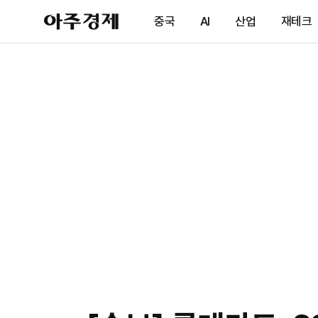
아
중국
AI
산업
재테크
주
경
제