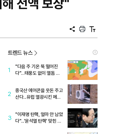
피해 전액 보상"
공
프
텍
유
린
스
트
트
크
기
트렌드 뉴스
"다음 주 기온 뚝 떨어진
1
다"…태풍도 없이 열돔 박
살 낸 '이것'
중국산 에어콘을 웃돈 주고
2
산다...유럽 열광시킨 메이
디
"이재명 탄핵, 얼마 안 남았
3
다"...'윤석열 탄핵' 맞힌 무
당, '성지글' 등장