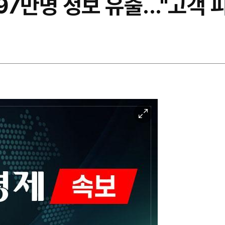
97만명 정보 유출..."고객 
이
미
지
확
대