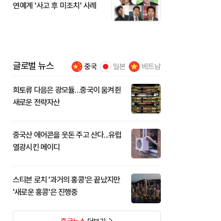
연예계 '사고 후 미조치' 사례
글로벌 뉴스
중국
일본
베트남
희토류 다음은 광모듈…중국이 움켜쥔
새로운 전략자산
중국산 에어콘을 웃돈 주고 산다...유럽
열광시킨 메이디
스티븐 로치 '과거의 홍콩'은 끝났지만
'새로운 홍콩'은 진행중