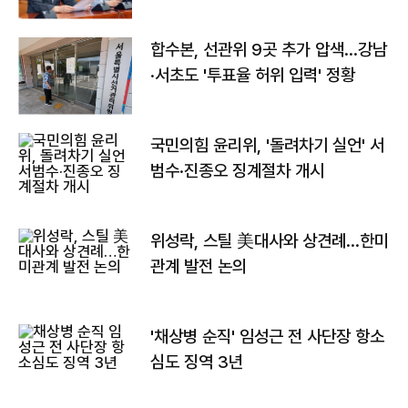
합수본, 선관위 9곳 추가 압색…강남
·서초도 '투표율 허위 입력' 정황
국민의힘 윤리위, '돌려차기 실언' 서
범수·진종오 징계절차 개시
위성락, 스틸 美대사와 상견례…한미
관계 발전 논의
'채상병 순직' 임성근 전 사단장 항소
심도 징역 3년