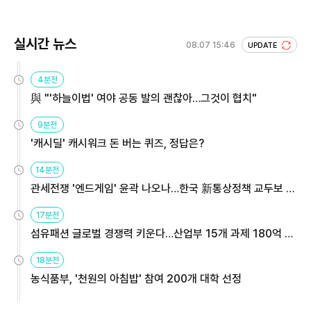
실시간 뉴스
08.07 15:46
UPDATE
4분전
與 "'하늘이법' 여야 공동 발의 괜찮아…그것이 협치"
9분전
'캐시딜' 캐시워크 돈 버는 퀴즈, 정답은?
14분전
관세전쟁 '엔드게임' 윤곽 나오나…한국 新통상정책 교두보 활
용해야
17분전
섬유패션 글로벌 경쟁력 키운다…산업부 15개 과제 180억 지
원
18분전
농식품부, '천원의 아침밥' 참여 200개 대학 선정