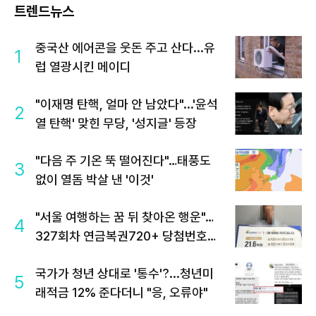
트렌드뉴스
중국산 에어콘을 웃돈 주고 산다...유
1
럽 열광시킨 메이디
"이재명 탄핵, 얼마 안 남았다"...'윤석
2
열 탄핵' 맞힌 무당, '성지글' 등장
"다음 주 기온 뚝 떨어진다"…태풍도
3
없이 열돔 박살 낸 '이것'
"서울 여행하는 꿈 뒤 찾아온 행운"…
4
327회차 연금복권720+ 당첨번호조
회 주목
국가가 청년 상대로 '통수'?...청년미
5
래적금 12% 준다더니 "응, 오류야"