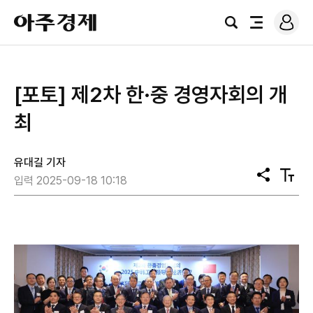
로
아
그
검
전
주
인
색
체
경
메
제
뉴
[포토] 제2차 한·중 경영자회의 개
최
유대길 기자
공
텍
입력 2025-09-18 10:18
유
스
트
크
기