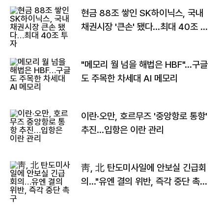
현금 88조 쌓인 SK하이닉스, 국내
채권시장 '큰손' 됐다…최대 40조 투
자
"메모리 월 넘을 해법은 HBF"…구글
도 주목한 차세대 AI 메모리
이란·오만, 호르무즈 '중앙항로 통항'
추진…입항은 이란 관리
靑, 北 탄도미사일에 안보실 긴급회
의…"유엔 결의 위반, 즉각 중단 촉
구"