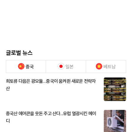
글로벌 뉴스
중국
일본
베트남
희토류 다음은 광모듈…중국이 움켜쥔 새로운 전략자
산
중국산 에어콘을 웃돈 주고 산다...유럽 열광시킨 메이
디