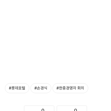
#롯데호텔
#손경식
#한중경영자 회의
0
0