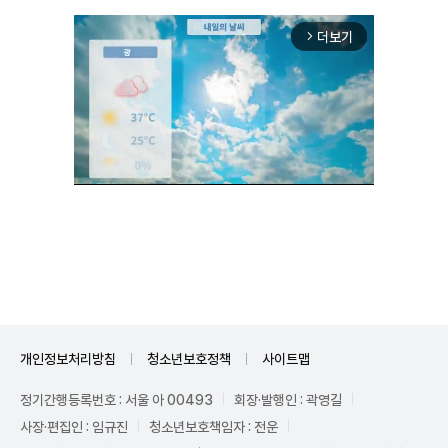
더보기
arrow_forward_ios
Unmute
개인정보처리방침
청소년보호정책
사이트맵
정기간행등록번호 : 서울 아 00493
회장·발행인 : 곽영길
사장·편집인 : 임규진
청소년보호책임자 : 전운