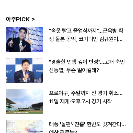
아주PICK >
"속옷 빨고 졸업식까지"…근육병 학
생 돌본 공익, 코미디언 김규원이었
다
"경솔한 언행 깊이 반성"…고개 숙인
신동엽, 무슨 일이길래?
프로야구, 주말까지 전 경기 취소…
11일 재개·오후 7시 경기 시작
태풍 '돌핀'·'찬홈' 한반도 빗겨간다…
예상 경로는?