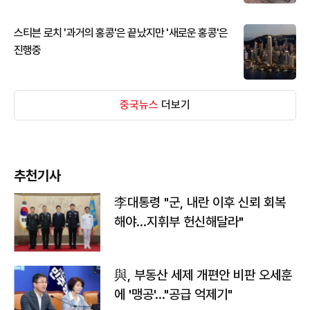
스티븐 로치 '과거의 홍콩'은 끝났지만 '새로운 홍콩'은
진행중
중국뉴스
더보기
추천기사
李대통령 "군, 내란 이후 신뢰 회복
해야…지휘부 헌신해달라"
與, 부동산 세제 개편안 비판 오세훈
에 '맹공'…"공급 억제기"