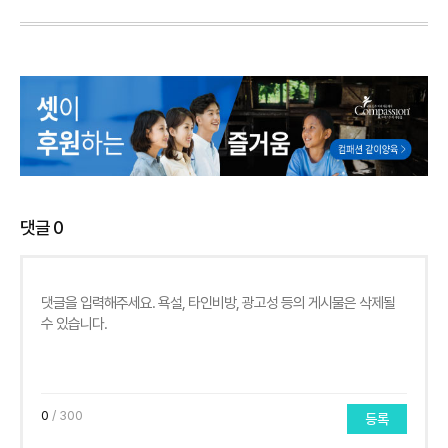
댓글
0
0
/ 300
등록