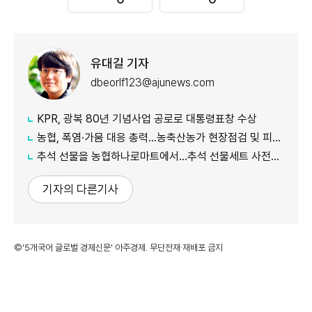
유대길 기자
dbeorlf123@ajunews.com
KPR, 광복 80년 기념사업 공로로 대통령표창 수상
농협, 폭염·가뭄 대응 총력...농축산농가 현장점검 및 피해 예방 강화
추석 선물을 농협하나로마트에서…추석 선물세트 사전예약 실시
기자의 다른기사
©'5개국어 글로벌 경제신문' 아주경제. 무단전재·재배포 금지