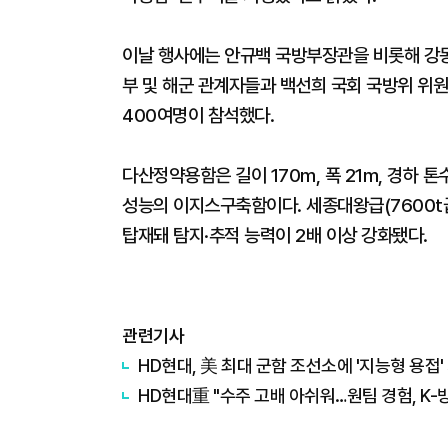
이날 행사에는 안규백 국방부장관을 비롯해 강
부 및 해군 관계자들과 백선희 국회 국방위 위원
400여명이 참석했다.
다산정약용함은 길이 170m, 폭 21m, 경하 톤수
성능의 이지스구축함이다. 세종대왕급(7600t
탑재돼 탐지·추적 능력이 2배 이상 강화됐다.
관련기사
HD현대, 美 최대 군함 조선소에 '지능형 용접'
HD현대重 "수주 고배 아쉬워…원팀 경험, K-방