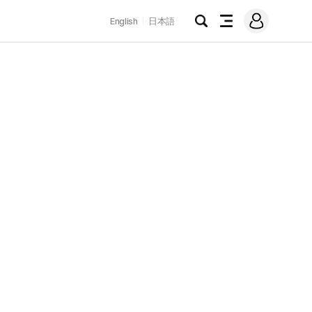
로
English
日本語
그
검
전
인
색
체
메
뉴