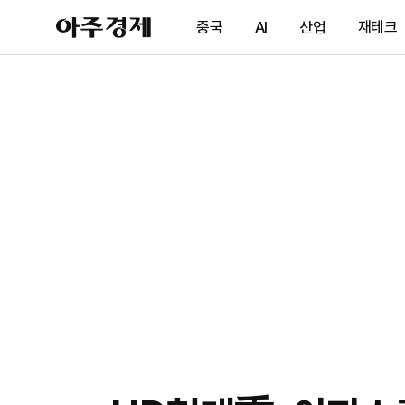
아
중국
AI
산업
재테크
주
경
제