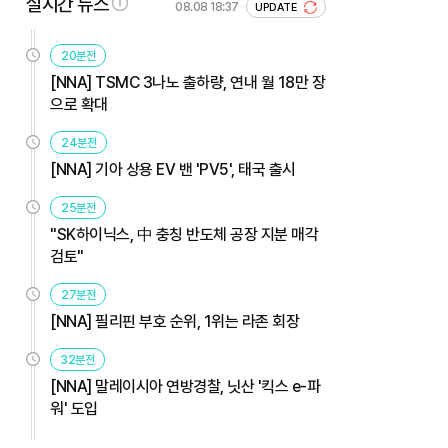
실시간 뉴스
08.08 18:37
UPDATE
20분전
[NNA] TSMC 3나노 출하량, 연내 월 18만 장
으로 확대
24분전
[NNA] 기아 상용 EV 밴 'PV5', 태국 출시
25분전
"SK하이닉스, 中 충칭 반도체 공장 지분 매각
검토"
27분전
[NNA] 필리핀 부호 순위, 1위는 라존 회장
32분전
[NNA] 말레이시아 연방경찰, 닛산 '킥스 e-파
워' 도입