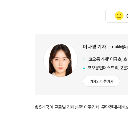
이나경 기자
nakk@a
'코오롱 4세' 이규호,
코오롱인더스트리, 2분기
기자의 다른기사
©'5개국어 글로벌 경제신문' 아주경제. 무단전재·재배