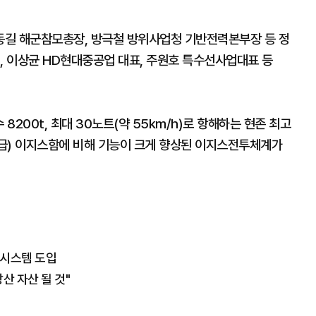
동길 해군참모총장, 방극철 방위사업청 기반전력본부장 등 정
, 이상균 HD현대중공업 대표, 주원호 특수선사업대표 등
 8200t, 최대 30노트(약 55km/h)로 항해하는 현존 최고
급) 이지스함에 비해 기능이 크게 향상된 이지스전투체계가
 시스템 도입
산 자산 될 것"