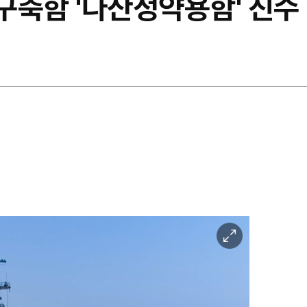
구축함 '다산정약용함' 진수
이
미
지
확