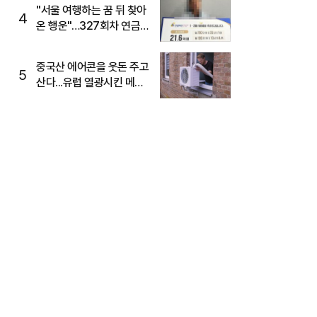
"서울 여행하는 꿈 뒤 찾아
4
온 행운"…327회차 연금
복권720+ 당첨번호조회
주목
중국산 에어콘을 웃돈 주고
5
산다...유럽 열광시킨 메이
디