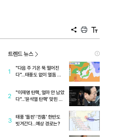
공
프
텍
유
린
스
트
트
크
기
트렌드 뉴스
"다음 주 기온 뚝 떨어진
1
다"…태풍도 없이 열돔 박
살 낸 '이것'
"이재명 탄핵, 얼마 안 남았
2
다"...'윤석열 탄핵' 맞힌 무
당, '성지글' 등장
태풍 '돌핀'·'찬홈' 한반도
3
빗겨간다…예상 경로는?