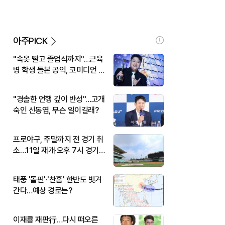
아주PICK
"속옷 빨고 졸업식까지"…근육
병 학생 돌본 공익, 코미디언 김
규원이었다
"경솔한 언행 깊이 반성"…고개
숙인 신동엽, 무슨 일이길래?
프로야구, 주말까지 전 경기 취
소…11일 재개·오후 7시 경기
시작
태풍 '돌핀'·'찬홈' 한반도 빗겨
간다…예상 경로는?
이재룡 재판行…다시 떠오른