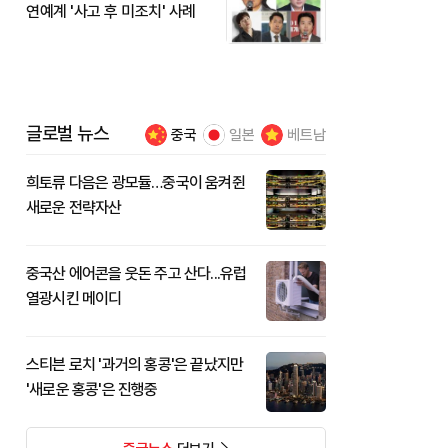
연예계 '사고 후 미조치' 사례
글로벌 뉴스
중국
일본
베트남
희토류 다음은 광모듈…중국이 움켜쥔
새로운 전략자산
중국산 에어콘을 웃돈 주고 산다...유럽
열광시킨 메이디
스티븐 로치 '과거의 홍콩'은 끝났지만
'새로운 홍콩'은 진행중