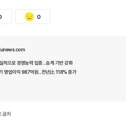
0
0
junews.com
 호실적으로 경영능력 입증…승계 기반 강화
 영업이익 987억원...전년比 118% 증가
포 금지