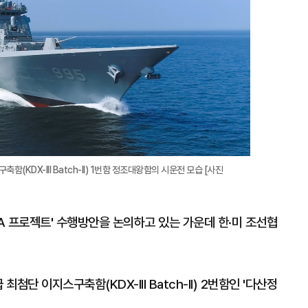
대
KDX-III Batch-II) 1번함 정조대왕함의 시운전 모습 [사진
GA 프로젝트' 수행방안을 논의하고 있는 가운데 한·미 조선협
첨단 이지스구축함(KDX-III Batch-II) 2번함인 '다산정