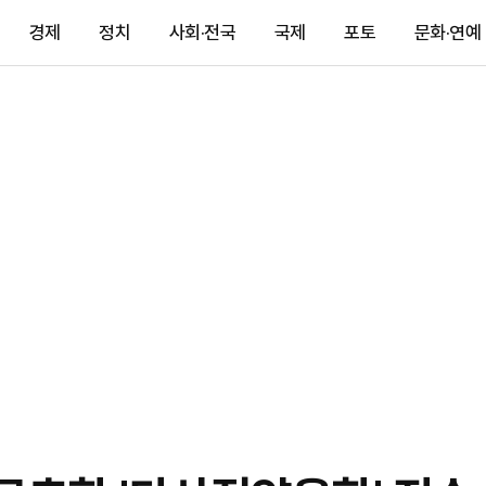
경제
정치
사회·전국
국제
포토
문화·연예