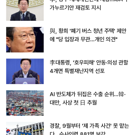
가누르기안 재검토 지시
與, 황희 '폐기 버스 청년 주택' 제안
에 "당 입장과 무관…개인 의견"
李대통령, '호우피해' 안동·의성 관할
4개면 특별재난지역 선포
AI 반도체가 뒤집은 수출 순위…韓·
대만, 사상 첫 日 추월
경찰, 9월부터 '제 가족 사건' 못 맡는
다…수사인력 881명 보강