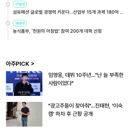
17분전
섬유패션 글로벌 경쟁력 키운다…산업부 15개 과제 180억 지
원
18분전
농식품부, '천원의 아침밥' 참여 200개 대학 선정
아주PICK >
임영웅, 데뷔 10주년…"난 늘 부족한
사람이었다"
"광고주들이 찾아줘"…진태현, '이숙
캠' 하차 후 근황 공개