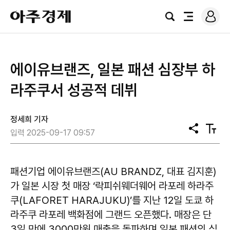
로
아
그
검
전
주
인
색
체
경
메
제
뉴
에이유브랜즈, 일본 패션 심장부 하
라주쿠서 성공적 데뷔
정세희 기자
공
텍
입력 2025-09-17 09:57
유
스
트
크
기
패션기업 에이유브랜즈(AU BRANDZ, 대표 김지훈)
가 일본 시장 첫 매장 ‘락피쉬웨더웨어 라포레 하라주
쿠(LAFORET HARAJUKU)’를 지난 12일 도쿄 하
라주쿠 라포레 백화점에 그랜드 오픈했다. 매장은 단
3일 만에 3000만원 매출을 돌파하며 일본 패션의 심