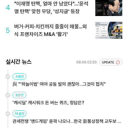
"이재명 탄핵, 얼마 안 남았다"...'윤석
4
열 탄핵' 맞힌 무당, '성지글' 등장
버거·커피·치킨까지 줄줄이 매물…외
5
식 프랜차이즈 M&A '활기'
실시간 뉴스
08.09 02:30
UPDATE
4분전
與 "'하늘이법' 여야 공동 발의 괜찮아…그것이 협치"
9분전
'캐시딜' 캐시워크 돈 버는 퀴즈, 정답은?
14분전
관세전쟁 '엔드게임' 윤곽 나오나…한국 新통상정책 교두보 활
용해야