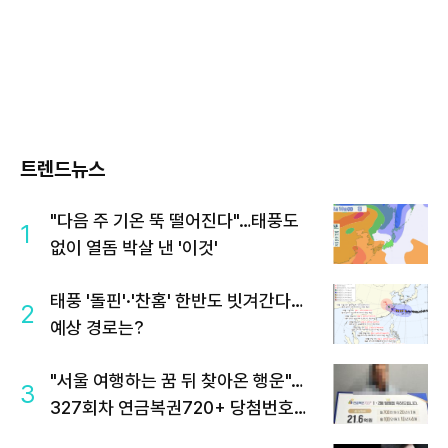
트렌드뉴스
"다음 주 기온 뚝 떨어진다"…태풍도
1
없이 열돔 박살 낸 '이것'
태풍 '돌핀'·'찬홈' 한반도 빗겨간다…
2
예상 경로는?
"서울 여행하는 꿈 뒤 찾아온 행운"…
3
327회차 연금복권720+ 당첨번호조
회 주목