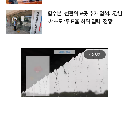
합수본, 선관위 9곳 추가 압색…강남
·서초도 '투표율 허위 입력' 정황
더보기
arrow_forward_ios
Mute