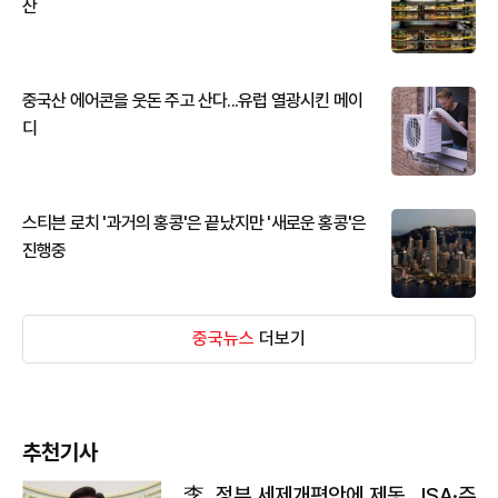
산
중국산 에어콘을 웃돈 주고 산다...유럽 열광시킨 메이
디
스티븐 로치 '과거의 홍콩'은 끝났지만 '새로운 홍콩'은
진행중
중국뉴스
더보기
추천기사
李, 정부 세제개편안에 제동…ISA·주