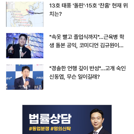
13호 태풍 '돌핀'·15호 '찬홈' 현재 위
치는?
"속옷 빨고 졸업식까지"…근육병 학
생 돌본 공익, 코미디언 김규원이었
다
"경솔한 언행 깊이 반성"…고개 숙인
신동엽, 무슨 일이길래?