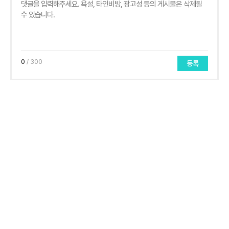
0
/ 300
등록