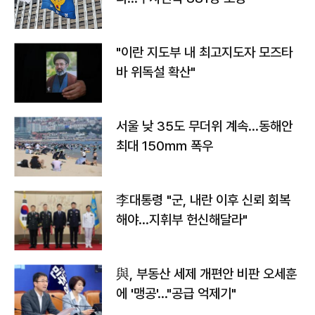
"이란 지도부 내 최고지도자 모즈타
바 위독설 확산"
서울 낮 35도 무더위 계속…동해안
최대 150㎜ 폭우
李대통령 "군, 내란 이후 신뢰 회복
해야…지휘부 헌신해달라"
與, 부동산 세제 개편안 비판 오세훈
에 '맹공'…"공급 억제기"