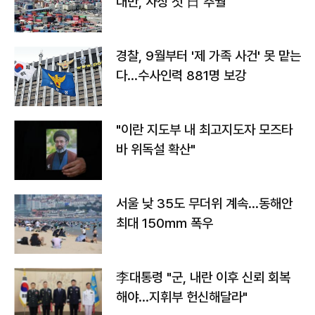
대만, 사상 첫 日 추월
경찰, 9월부터 '제 가족 사건' 못 맡는
다…수사인력 881명 보강
"이란 지도부 내 최고지도자 모즈타
바 위독설 확산"
서울 낮 35도 무더위 계속…동해안
최대 150㎜ 폭우
李대통령 "군, 내란 이후 신뢰 회복
해야…지휘부 헌신해달라"