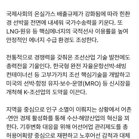
국제사회의 온실가스 배출규제가 강화됨에 따라 힌촨
경 선박을 전면에 내세워 국가수송력을 키운다. 또
LNG·원유 등 핵심에너지의 국적선사 이용률을 높여
안정적인 에너지 수급 환경도 조성한다.
전통적으로 경쟁력을 갖춰온 조선산업 기술 발전에도
총력전을 기울인다. 한국형 완전 자율운항선박·쇄빙
컨테이너선 등 고부가가치 조선 핵심기술을 개발하고
미국의 선박·함정 유지·보수·운영(MRO) 등 신시장을
개척해 K-조선업의 도약을 이끈다.
지역을 중심으로 인구 소멸이 이뤄지는 상황에서 어촌
·연안 경제 활성화를 통해 수산·해양산업의 혁신을 꾀
한다. 기후변화 대응을 위해 어선어업 관리제도를 총
허용어획량 중심으로 재편하고 노후어선 감척과 대체