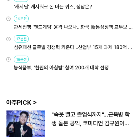
'캐시딜' 캐시워크 돈 버는 퀴즈, 정답은?
14분전
관세전쟁 '엔드게임' 윤곽 나오나…한국 新통상정책 교두보 활
용해야
17분전
섬유패션 글로벌 경쟁력 키운다…산업부 15개 과제 180억 지
원
18분전
농식품부, '천원의 아침밥' 참여 200개 대학 선정
아주PICK >
"속옷 빨고 졸업식까지"…근육병 학
생 돌본 공익, 코미디언 김규원이었
다