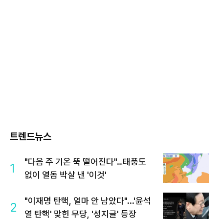
트렌드뉴스
"다음 주 기온 뚝 떨어진다"…태풍도
1
없이 열돔 박살 낸 '이것'
"이재명 탄핵, 얼마 안 남았다"...'윤석
2
열 탄핵' 맞힌 무당, '성지글' 등장