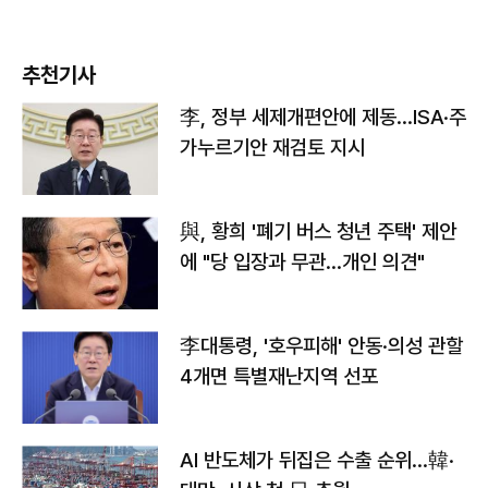
추천기사
李, 정부 세제개편안에 제동…ISA·주
가누르기안 재검토 지시
與, 황희 '폐기 버스 청년 주택' 제안
에 "당 입장과 무관…개인 의견"
李대통령, '호우피해' 안동·의성 관할
4개면 특별재난지역 선포
AI 반도체가 뒤집은 수출 순위…韓·