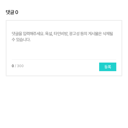
댓글
0
0
/ 300
등록