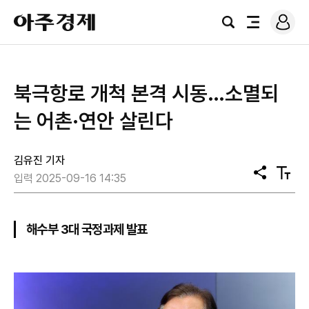
로
아
그
검
전
주
인
색
체
경
메
제
뉴
북극항로 개척 본격 시동…소멸되
는 어촌·연안 살린다
김유진 기자
공
텍
입력 2025-09-16 14:35
유
스
트
크
기
해수부 3대 국정과제 발표