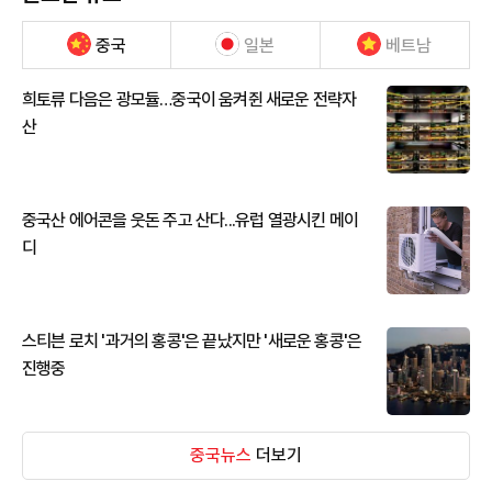
중국
일본
베트남
희토류 다음은 광모듈…중국이 움켜쥔 새로운 전략자
산
중국산 에어콘을 웃돈 주고 산다...유럽 열광시킨 메이
디
스티븐 로치 '과거의 홍콩'은 끝났지만 '새로운 홍콩'은
진행중
중국뉴스
더보기