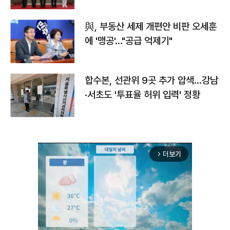
與, 부동산 세제 개편안 비판 오세훈
에 '맹공'…"공급 억제기"
합수본, 선관위 9곳 추가 압색…강남
·서초도 '투표율 허위 입력' 정황
더보기
arrow_forward_ios