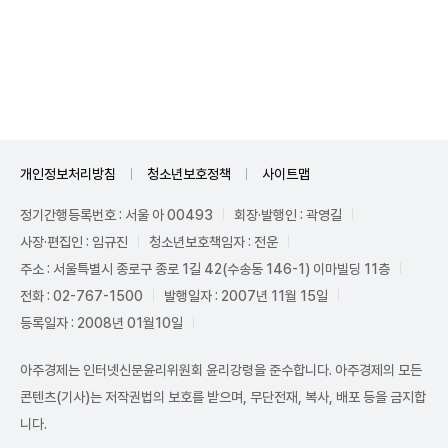
Unmute
개인정보처리방침
청소년보호정책
사이트맵
정기간행등록번호 : 서울 아 00493
회장·발행인 : 곽영길
사장·편집인 : 임규진
청소년보호책임자 : 전운
주소 : 서울특별시 종로구 종로 1길 42(수송동 146-1) 이마빌딩 11층
전화 : 02-767-1500
발행일자 : 2007년 11월 15일
등록일자 : 2008년 01월10일
아주경제는 인터넷신문윤리위원회 윤리강령을 준수합니다. 아주경제의 모든
콘텐츠(기사)는 저작권법의 보호를 받으며, 무단전재, 복사, 배포 등을 금지합
니다.