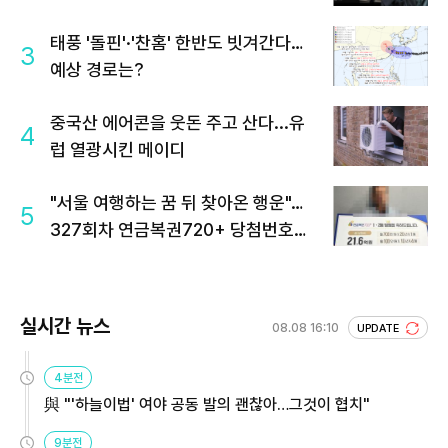
태풍 '돌핀'·'찬홈' 한반도 빗겨간다…
3
예상 경로는?
중국산 에어콘을 웃돈 주고 산다...유
4
럽 열광시킨 메이디
"서울 여행하는 꿈 뒤 찾아온 행운"…
5
327회차 연금복권720+ 당첨번호조
회 주목
실시간 뉴스
08.08 16:10
UPDATE
4분전
與 "'하늘이법' 여야 공동 발의 괜찮아…그것이 협치"
9분전