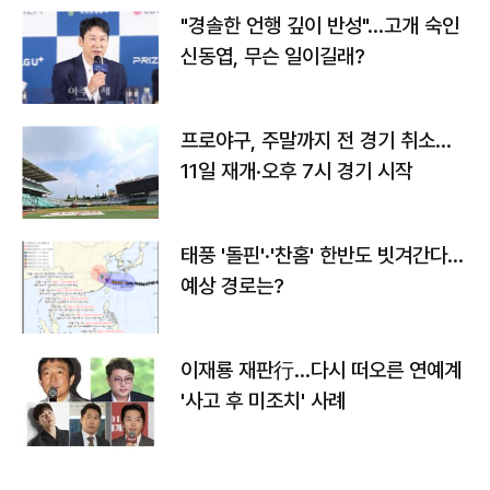
"경솔한 언행 깊이 반성"…고개 숙인
신동엽, 무슨 일이길래?
프로야구, 주말까지 전 경기 취소…
11일 재개·오후 7시 경기 시작
태풍 '돌핀'·'찬홈' 한반도 빗겨간다…
예상 경로는?
이재룡 재판行…다시 떠오른 연예계
'사고 후 미조치' 사례