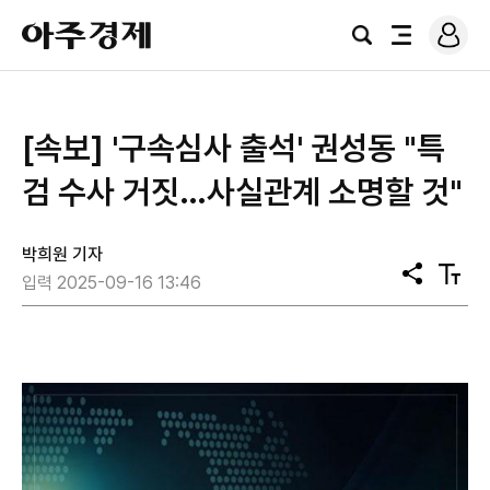
로
아
그
검
전
주
인
색
체
경
메
제
뉴
[속보] '구속심사 출석' 권성동 "특
검 수사 거짓…사실관계 소명할 것"
박희원 기자
공
텍
입력 2025-09-16 13:46
유
스
트
크
기