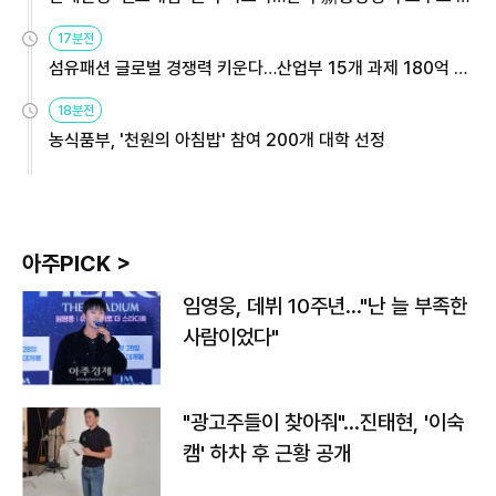
용해야
17분전
섬유패션 글로벌 경쟁력 키운다…산업부 15개 과제 180억 지
원
18분전
농식품부, '천원의 아침밥' 참여 200개 대학 선정
아주PICK >
임영웅, 데뷔 10주년…"난 늘 부족한
사람이었다"
"광고주들이 찾아줘"…진태현, '이숙
캠' 하차 후 근황 공개