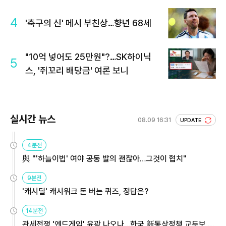
4
'축구의 신' 메시 부친상…향년 68세
"10억 넣어도 25만원"?…SK하이닉
5
스, '쥐꼬리 배당금' 여론 보니
실시간 뉴스
08.09 16:31
UPDATE
4분전
與 "'하늘이법' 여야 공동 발의 괜찮아…그것이 협치"
9분전
'캐시딜' 캐시워크 돈 버는 퀴즈, 정답은?
14분전
관세전쟁 '엔드게임' 윤곽 나오나…한국 新통상정책 교두보 활