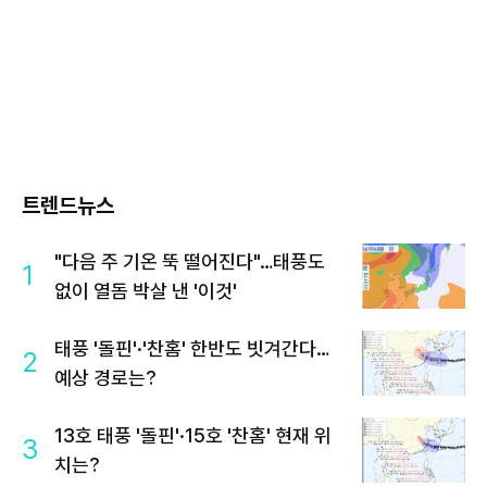
트렌드뉴스
"다음 주 기온 뚝 떨어진다"…태풍도
1
없이 열돔 박살 낸 '이것'
태풍 '돌핀'·'찬홈' 한반도 빗겨간다…
2
예상 경로는?
13호 태풍 '돌핀'·15호 '찬홈' 현재 위
3
치는?