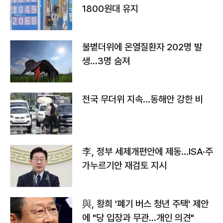
1800원대 유지
불볕더위에 온열질환자 202명 발
생…3명 숨져
전국 무더위 지속…동해안 강한 비
李, 정부 세제개편안에 제동…ISA·주
가누르기안 재검토 지시
與, 황희 '폐기 버스 청년 주택' 제안
에 "당 입장과 무관…개인 의견"