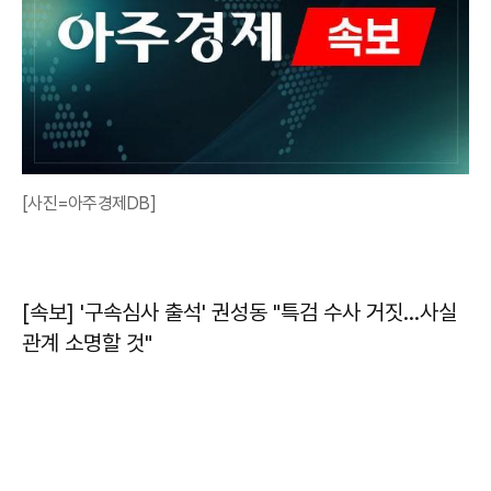
[사진=아주경제DB]
[속보] '구속심사 출석' 권성동 "특검 수사 거짓…사실
관계 소명할 것"