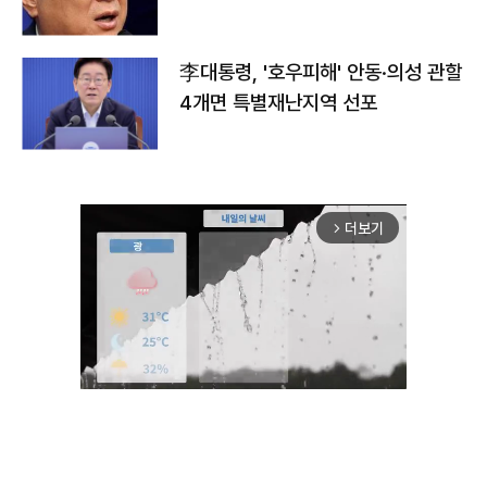
李대통령, '호우피해' 안동·의성 관할
4개면 특별재난지역 선포
더보기
arrow_forward_ios
Unmute