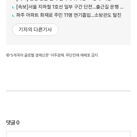
[속보]서울 지하철 1호선 일부 구간 단전…출근길 운행 지연
파주 아파트 화재로 주민 11명 연기흡입…소방관도 탈진
기자의 다른기사
©'5개국어 글로벌 경제신문' 아주경제. 무단전재·재배포 금지
댓글
0