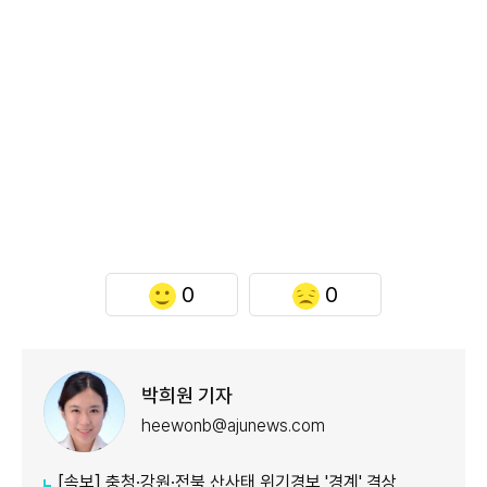
0
0
박희원 기자
heewonb@ajunews.com
[속보] 충청·강원·전북 산사태 위기경보 '경계' 격상