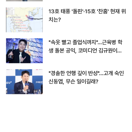
13호 태풍 '돌핀'·15호 '찬홈' 현재 위
치는?
"속옷 빨고 졸업식까지"…근육병 학
생 돌본 공익, 코미디언 김규원이었
다
"경솔한 언행 깊이 반성"…고개 숙인
신동엽, 무슨 일이길래?