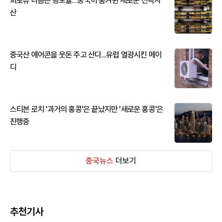
희토류 다음은 광모듈…중국이 움켜쥔 새로운 전략자
산
중국산 에어콘을 웃돈 주고 산다...유럽 열광시킨 메이
디
스티븐 로치 '과거의 홍콩'은 끝났지만 '새로운 홍콩'은
진행중
중국뉴스
더보기
추천기사