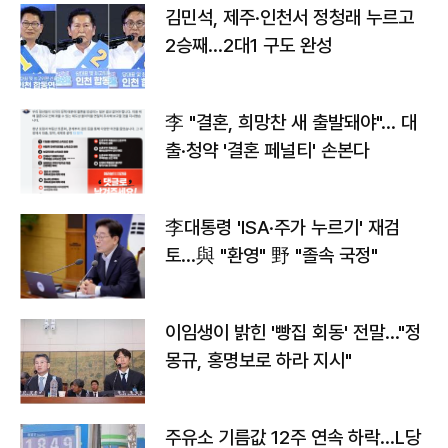
김민석, 제주·인천서 정청래 누르고
2승째…2대1 구도 완성
李 "결혼, 희망찬 새 출발돼야"… 대
출·청약 '결혼 페널티' 손본다
李대통령 'ISA·주가 누르기' 재검
토…與 "환영" 野 "졸속 국정"
이임생이 밝힌 '빵집 회동' 전말…"정
몽규, 홍명보로 하라 지시"
주유소 기름값 12주 연속 하락…L당