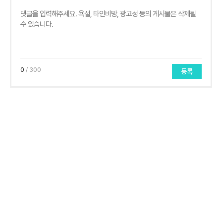
0
/ 300
등록