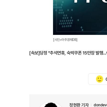
[사진=아주경제DB]
[속보]당정 "추석연휴, 숙박쿠폰 15만장 발행..
정현환 기자
dondev