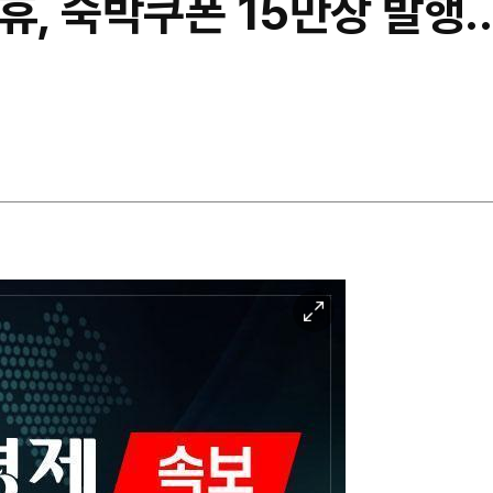
휴, 숙박쿠폰 15만장 발행.
이
미
지
확
대