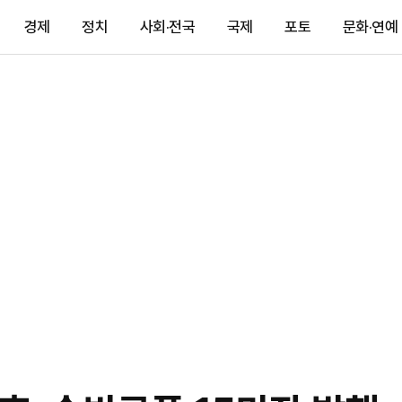
경제
정치
사회·전국
국제
포토
문화·연예