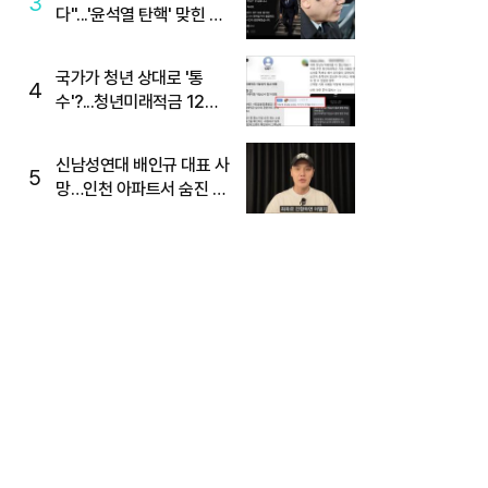
3
다"...'윤석열 탄핵' 맞힌 무
당, '성지글' 등장
국가가 청년 상대로 '통
4
수'?...청년미래적금 12%
준다더니 "응, 오류야"
신남성연대 배인규 대표 사
5
망…인천 아파트서 숨진 채
발견