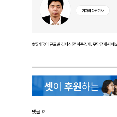
기자의 다른기사
©'5개국어 글로벌 경제신문' 아주경제. 무단전재·재배
댓글
0