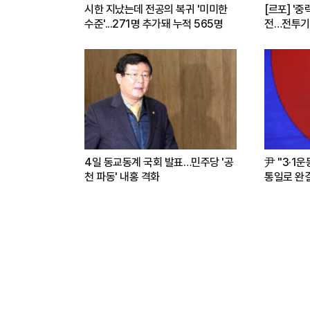
시한 지났는데 전공의 복귀 '미미한
[르포] '중
수준'...271명 추가돼 누적 565명
전…전투기
련(영상)
4일 동교동계 국회 발표…민주당 '공
尹 "3·1
천 파동' 내홍 격화
통일로 완결.
파트너"