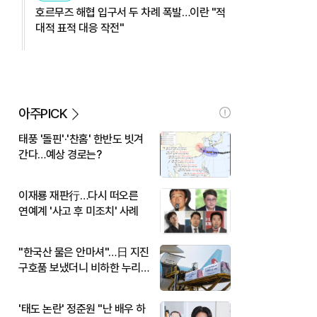
호르무즈 해협 입구서 두 차례 폭발…이란 "적
대적 표적 대응 작전"
아주PICK
태풍 '돌핀'·'찬홈' 한반도 빗겨
간다…예상 경로는?
이재룡 재판行…다시 떠오른
연예계 '사고 후 미조치' 사례
"한국산 물은 안마셔"…日 지진
구호품 보냈더니 비하한 누리
꾼
'태도 논란' 정준원 "난 배우 하