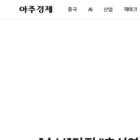
아
중국
AI
산업
재테크
주
경
제