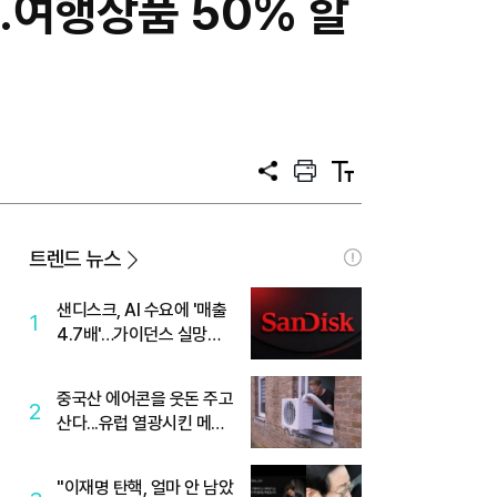
..여행상품 50% 할
공
프
텍
유
린
스
트
트
크
기
트렌드 뉴스
샌디스크, AI 수요에 '매출
1
4.7배'…가이던스 실망에
'주가는 하락'
중국산 에어콘을 웃돈 주고
2
산다...유럽 열광시킨 메이
디
"이재명 탄핵, 얼마 안 남았