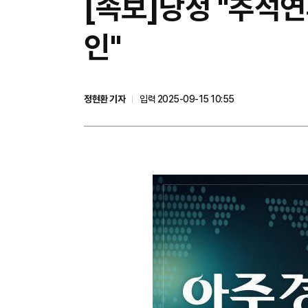
[속보]당정 "추석연
인"
정현환 기자
입력 2025-09-15 10:55