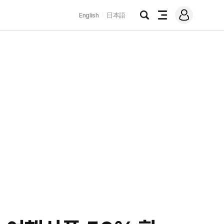
로
English
日本語
그
검
전
인
색
체
메
뉴