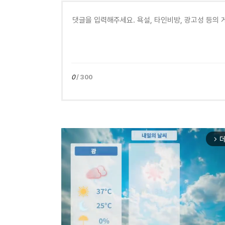
0
/ 300
더
arrow_forward_ios