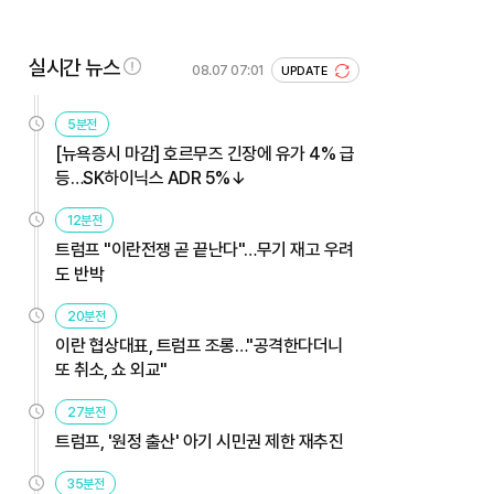
실시간 뉴스
08.07 07:01
UPDATE
5분전
[뉴욕증시 마감] 호르무즈 긴장에 유가 4% 급
등…SK하이닉스 ADR 5%↓
12분전
트럼프 "이란전쟁 곧 끝난다"…무기 재고 우려
도 반박
20분전
이란 협상대표, 트럼프 조롱…"공격한다더니
또 취소, 쇼 외교"
27분전
트럼프, '원정 출산' 아기 시민권 제한 재추진
35분전