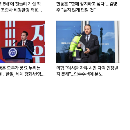
력 6배'에 짓눌려 기절 직
한동훈 "함께 정치하고 싶다"…김영
 조종사 비행환경 적응훈
주 "늦지 않게 답할 것"
운동은 모두가 풍요 누리는
의협 "의사들 자유 시민 자격 인정받
.. 한일, 세계 평화·번영
지 못해"…압수수색에 분노