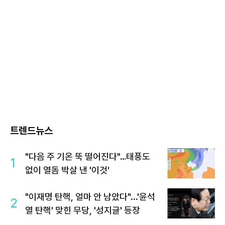
트렌드뉴스
"다음 주 기온 뚝 떨어진다"…태풍도
1
없이 열돔 박살 낸 '이것'
"이재명 탄핵, 얼마 안 남았다"...'윤석
2
열 탄핵' 맞힌 무당, '성지글' 등장