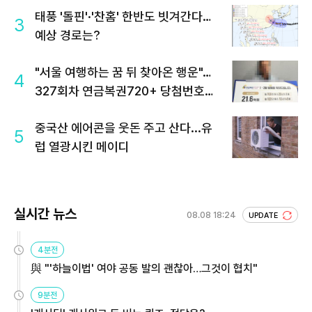
태풍 '돌핀'·'찬홈' 한반도 빗겨간다…
3
예상 경로는?
"서울 여행하는 꿈 뒤 찾아온 행운"…
4
327회차 연금복권720+ 당첨번호조
회 주목
중국산 에어콘을 웃돈 주고 산다...유
5
럽 열광시킨 메이디
실시간 뉴스
08.08 18:24
UPDATE
4분전
與 "'하늘이법' 여야 공동 발의 괜찮아…그것이 협치"
9분전