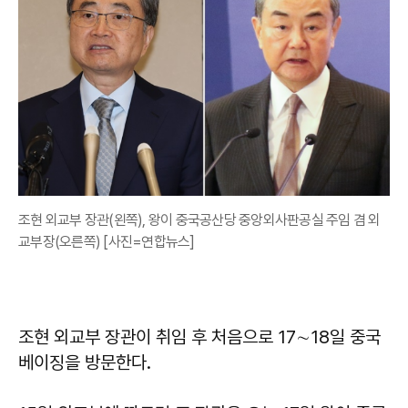
조현 외교부 장관(왼쪽), 왕이 중국공산당 중앙외사판공실 주임 겸 외
교부장(오른쪽) [사진=연합뉴스]
조현 외교부 장관이 취임 후 처음으로 17∼18일 중국
베이징을 방문한다.