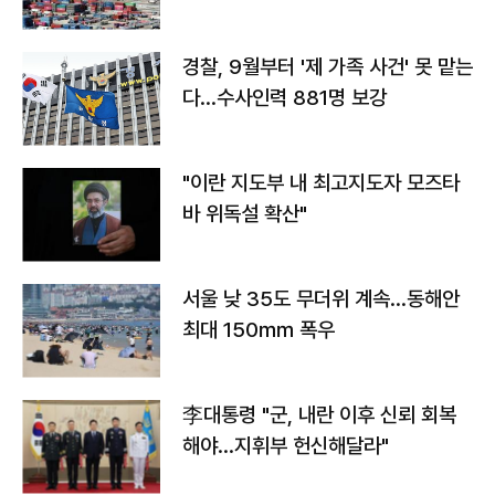
경찰, 9월부터 '제 가족 사건' 못 맡는
다…수사인력 881명 보강
"이란 지도부 내 최고지도자 모즈타
바 위독설 확산"
서울 낮 35도 무더위 계속…동해안
최대 150㎜ 폭우
李대통령 "군, 내란 이후 신뢰 회복
해야…지휘부 헌신해달라"