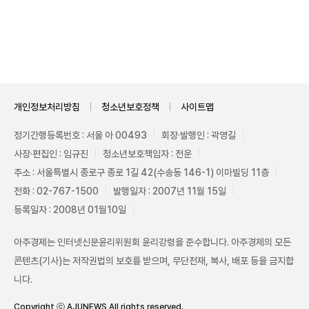
Unmute
개인정보처리방침
청소년보호정책
사이트맵
정기간행등록번호 : 서울 아 00493
회장·발행인 : 곽영길
사장·편집인 : 임규진
청소년보호책임자 : 전운
주소 : 서울특별시 종로구 종로 1길 42(수송동 146-1) 이마빌딩 11층
전화 : 02-767-1500
발행일자 : 2007년 11월 15일
등록일자 : 2008년 01월10일
아주경제는 인터넷신문윤리위원회 윤리강령을 준수합니다. 아주경제의 모든
콘텐츠(기사)는 저작권법의 보호를 받으며, 무단전재, 복사, 배포 등을 금지합
니다.
Copyright ⓒ AJUNEWS All rights reserved.