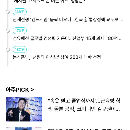
'캐시딜' 캐시워크 돈 버는 퀴즈, 정답은?
14분전
관세전쟁 '엔드게임' 윤곽 나오나…한국 新통상정책 교두보 활
용해야
17분전
섬유패션 글로벌 경쟁력 키운다…산업부 15개 과제 180억 지
원
18분전
농식품부, '천원의 아침밥' 참여 200개 대학 선정
아주PICK >
"속옷 빨고 졸업식까지"…근육병 학
생 돌본 공익, 코미디언 김규원이었
다