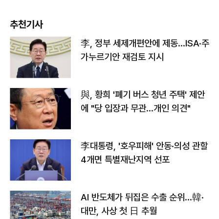
추천기사
李, 정부 세제개편안에 제동…ISA·주
가누르기안 재검토 지시
與, 황희 '폐기 버스 청년 주택' 제안
에 "당 입장과 무관…개인 의견"
李대통령, '호우피해' 안동·의성 관할
4개면 특별재난지역 선포
AI 반도체가 뒤집은 수출 순위…韓·
대만, 사상 첫 日 추월