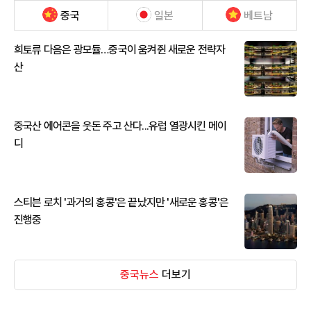
중국
일본
베트남
희토류 다음은 광모듈…중국이 움켜쥔 새로운 전략자
산
중국산 에어콘을 웃돈 주고 산다...유럽 열광시킨 메이
디
스티븐 로치 '과거의 홍콩'은 끝났지만 '새로운 홍콩'은
진행중
중국뉴스
더보기