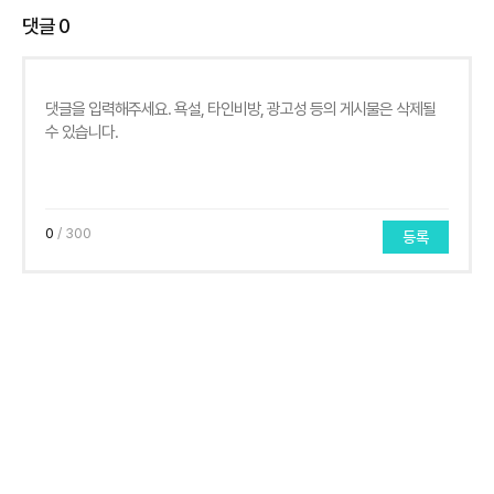
댓글
0
0
/ 300
등록