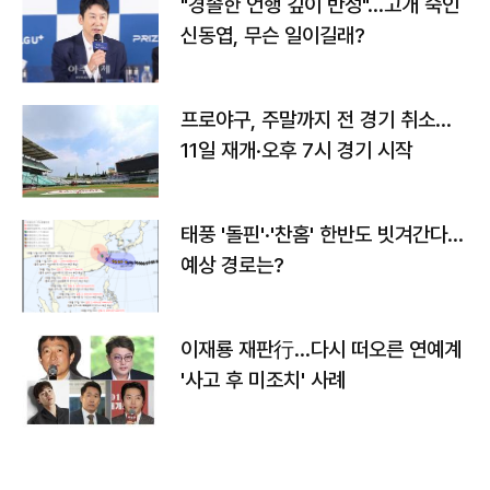
"경솔한 언행 깊이 반성"…고개 숙인
신동엽, 무슨 일이길래?
프로야구, 주말까지 전 경기 취소…
11일 재개·오후 7시 경기 시작
태풍 '돌핀'·'찬홈' 한반도 빗겨간다…
예상 경로는?
이재룡 재판行…다시 떠오른 연예계
'사고 후 미조치' 사례