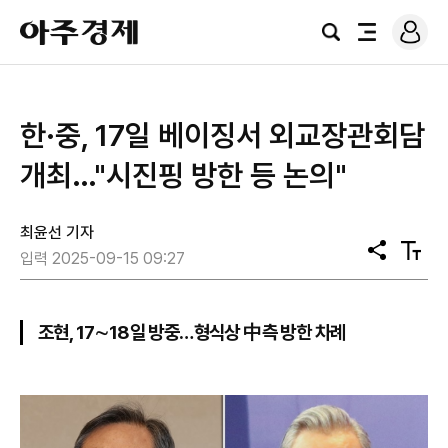
로
아
그
검
전
주
인
색
체
경
메
제
뉴
한·중, 17일 베이징서 외교장관회담
개최…"시진핑 방한 등 논의"
최윤선 기자
공
텍
입력 2025-09-15 09:27
유
스
트
크
기
조현, 17∼18일 방중…형식상 中측 방한 차례