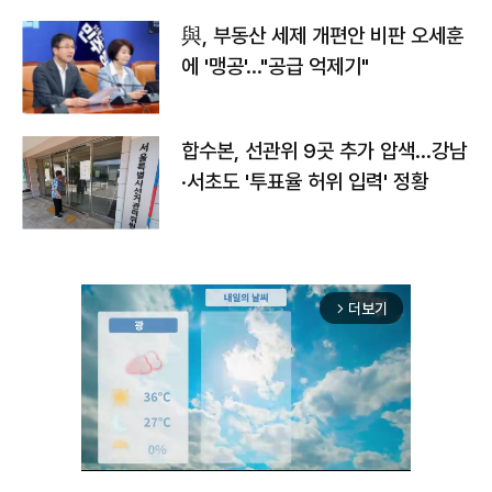
與, 부동산 세제 개편안 비판 오세훈
에 '맹공'…"공급 억제기"
합수본, 선관위 9곳 추가 압색…강남
·서초도 '투표율 허위 입력' 정황
더보기
arrow_forward_ios