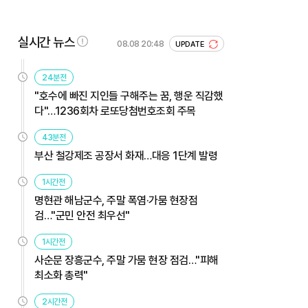
실시간 뉴스
08.08 20:48
UPDATE
24분전
"호수에 빠진 지인들 구해주는 꿈, 행운 직감했
다"…1236회차 로또당첨번호조회 주목
43분전
부산 철강제조 공장서 화재…대응 1단계 발령
1시간전
명현관 해남군수, 주말 폭염·가뭄 현장점
검…"군민 안전 최우선"
1시간전
사순문 장흥군수, 주말 가뭄 현장 점검…"피해
최소화 총력"
2시간전