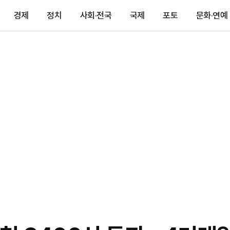
경제
정치
사회·전국
국제
포토
문화·연예