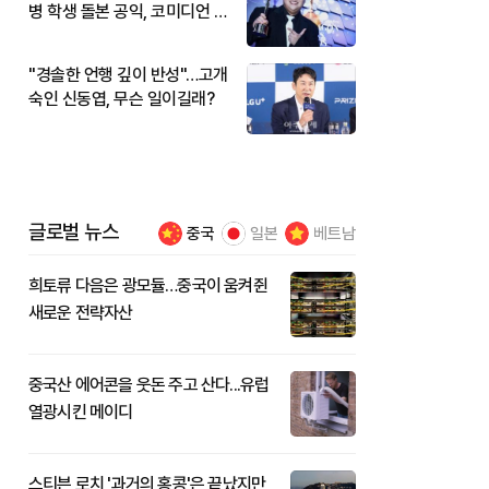
병 학생 돌본 공익, 코미디언 김
규원이었다
"경솔한 언행 깊이 반성"…고개
숙인 신동엽, 무슨 일이길래?
글로벌 뉴스
중국
일본
베트남
희토류 다음은 광모듈…중국이 움켜쥔
새로운 전략자산
중국산 에어콘을 웃돈 주고 산다...유럽
열광시킨 메이디
스티븐 로치 '과거의 홍콩'은 끝났지만