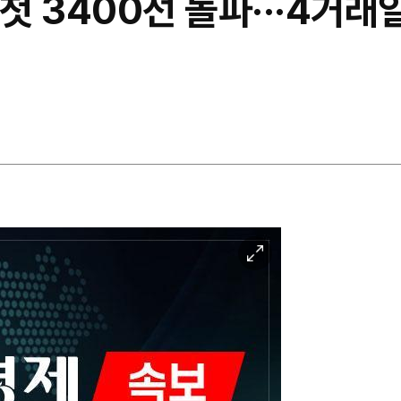
 첫 3400선 돌파···4거래
이
미
지
확
대