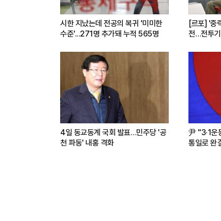
시한 지났는데 전공의 복귀 '미미한
[르포] '중
수준'...271명 추가돼 누적 565명
전…전투기
련(영상)
4일 동교동계 국회 발표…민주당 '공
尹 "3·1
천 파동' 내홍 격화
통일로 완결.
파트너"