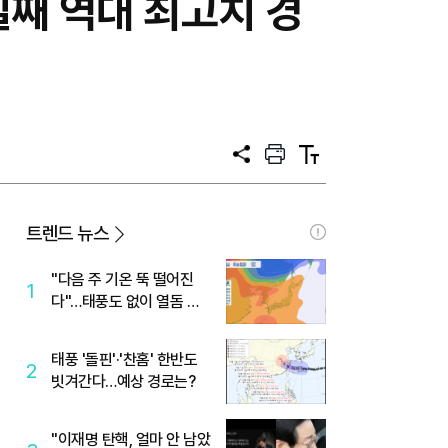
일째 역대 최고치 경
공
프
텍
유
린
스
트
트
크
기
트렌드 뉴스
"다음 주 기온 뚝 떨어진
1
다"…태풍도 없이 열돔 박
살 낸 '이것'
태풍 '돌핀'·'찬홈' 한반도
2
빗겨간다…예상 경로는?
"이재명 탄핵, 얼마 안 남았