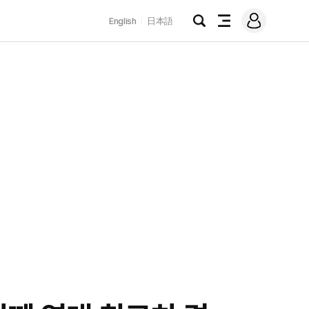
로
English
日本語
그
검
전
인
색
체
메
뉴