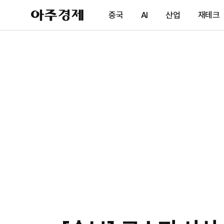
아
중국
AI
산업
재테크
주
경
제