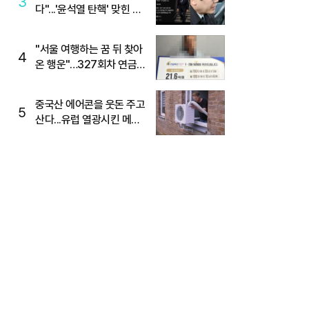
3
다"...'윤석열 탄핵' 맞힌 무
당, '성지글' 등장
"서울 여행하는 꿈 뒤 찾아
4
온 행운"…327회차 연금
복권720+ 당첨번호조회
주목
중국산 에어콘을 웃돈 주고
5
산다...유럽 열광시킨 메이
디