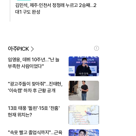
김민석, 제주·인천서 정청래 누르고 2승째…2
대1 구도 완성
아주PICK
임영웅, 데뷔 10주년…"난 늘
부족한 사람이었다"
"광고주들이 찾아줘"…진태현,
'이숙캠' 하차 후 근황 공개
13호 태풍 '돌핀'·15호 '찬홈'
현재 위치는?
"속옷 빨고 졸업식까지"…근육