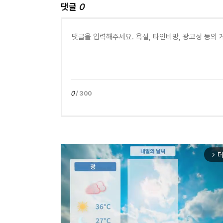
댓글
0
0
/ 300
더
arrow_forward_ios