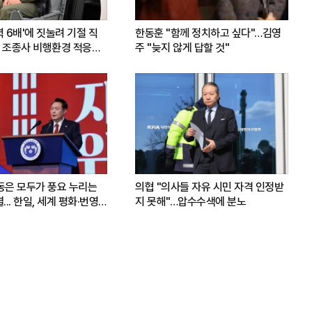
력 6배'에 짓눌려 기절 직
한동훈 "함께 정치하고 싶다"…김영
 조종사 비행환경 적응훈
주 "늦지 않게 답할 것"
운동은 모두가 풍요 누리는
의협 "의사들 자유 시민 자격 인정받
.. 한일, 세계 평화·번영
지 못해"…압수수색에 분노