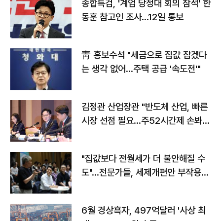
종합특검, '계엄 당정대 회의 참석' 한
동훈 참고인 조사...12일 통보
靑 홍보수석 "세금으로 집값 잡겠다
는 생각 없어…주택 공급 '속도전'"
김정관 산업장관 "반도체 산업, 빠른
시장 선점 필요…주52시간제 손봐
야"
"집값보다 전월세가 더 불안해질 수
도"…전문가들, 세제개편안 부작용
우려
6월 경상흑자, 497억달러 '사상 최