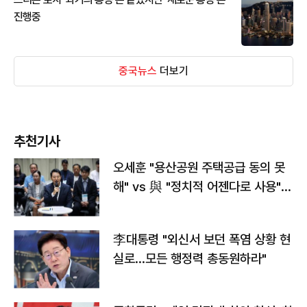
진행중
중국뉴스
더보기
추천기사
오세훈 "용산공원 주택공급 동의 못
해" vs 與 "정치적 어젠다로 사용"
맞불
李대통령 "외신서 보던 폭염 상황 현
실로…모든 행정력 총동원하라"