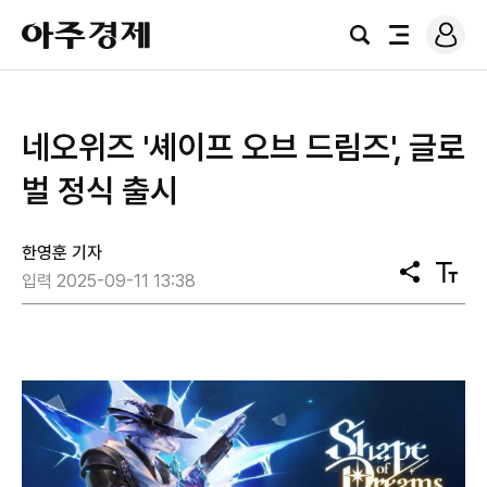
로
아
그
검
전
주
인
색
체
경
메
제
뉴
네오위즈 '셰이프 오브 드림즈', 글로
벌 정식 출시
한영훈 기자
공
텍
입력 2025-09-11 13:38
유
스
트
크
기