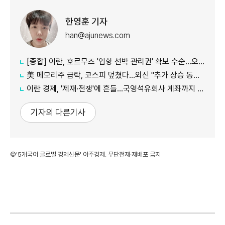
한영훈 기자
han@ajunews.com
[종합] 이란, 호르무즈 '입항 선박 관리권' 확보 수순…오만과 새 항로 합의
美 메모리주 급락, 코스피 덮쳤다…외신 "추가 상승 동력 의문"
이란 경제, '제재·전쟁'에 흔들…국영석유회사 계좌까지 동결
기자의 다른기사
©'5개국어 글로벌 경제신문' 아주경제. 무단전재·재배포 금지