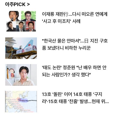
아주PICK >
이재룡 재판行…다시 떠오른 연예계
'사고 후 미조치' 사례
"한국산 물은 안마셔"…日 지진 구호
품 보냈더니 비하한 누리꾼
'태도 논란' 정준원 "난 배우 하면 안
되는 사람인가? 생각 했다"
13호 '돌핀' 이어 14호 태풍 '구지
라'·15호 태풍 '찬홈' 발생…현재 위
치와 이동경로는?