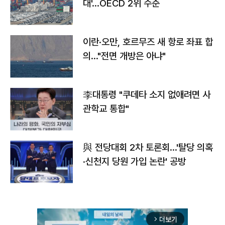
대'…OECD 2위 수준
이란·오만, 호르무즈 새 항로 좌표 합
의…"전면 개방은 아냐"
李대통령 "쿠데타 소지 없애려면 사
관학교 통합"
與 전당대회 2차 토론회…'탈당 의혹
·신천지 당원 가입 논란' 공방
더보기
arrow_forward_ios