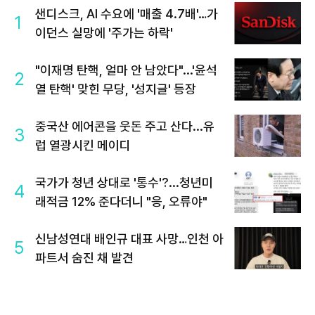
샌디스크, AI 수요에 '매출 4.7배'…가
1
이던스 실망에 '주가는 하락'
"이재명 탄핵, 얼마 안 남았다"...'윤석
2
열 탄핵' 맞힌 무당, '성지글' 등장
중국산 에어콘을 웃돈 주고 산다...유
3
럽 열광시킨 메이디
국가가 청년 상대로 '통수'?...청년미
4
래적금 12% 준다더니 "응, 오류야"
신남성연대 배인규 대표 사망…인천 아
5
파트서 숨진 채 발견