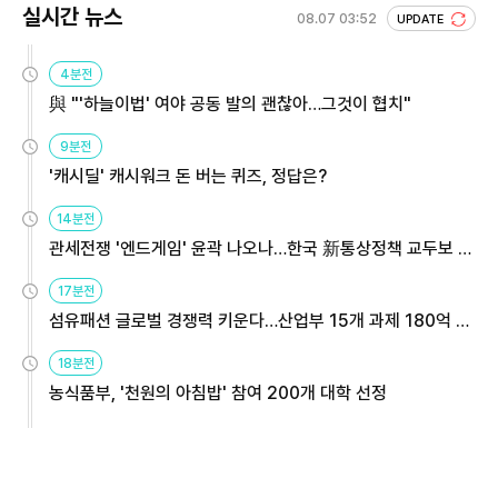
실시간 뉴스
08.07 03:52
UPDATE
4분전
與 "'하늘이법' 여야 공동 발의 괜찮아…그것이 협치"
9분전
'캐시딜' 캐시워크 돈 버는 퀴즈, 정답은?
14분전
관세전쟁 '엔드게임' 윤곽 나오나…한국 新통상정책 교두보 활
용해야
17분전
섬유패션 글로벌 경쟁력 키운다…산업부 15개 과제 180억 지
원
18분전
농식품부, '천원의 아침밥' 참여 200개 대학 선정