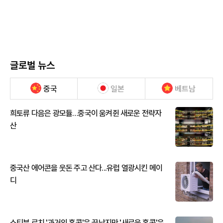
글로벌 뉴스
중국
일본
베트남
희토류 다음은 광모듈…중국이 움켜쥔 새로운 전략자
산
중국산 에어콘을 웃돈 주고 산다...유럽 열광시킨 메이
디
스티븐 로치 '과거의 홍콩'은 끝났지만 '새로운 홍콩'은