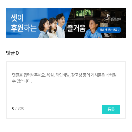
댓글
0
0
/ 300
등록