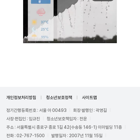
Unmute
개인정보처리방침
청소년보호정책
사이트맵
정기간행등록번호 : 서울 아 00493
회장·발행인 : 곽영길
사장·편집인 : 임규진
청소년보호책임자 : 전운
주소 : 서울특별시 종로구 종로 1길 42(수송동 146-1) 이마빌딩 11층
전화 : 02-767-1500
발행일자 : 2007년 11월 15일