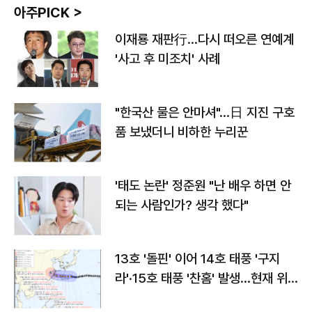
아주PICK >
이재룡 재판行…다시 떠오른 연예계
'사고 후 미조치' 사례
"한국산 물은 안마셔"…日 지진 구호
품 보냈더니 비하한 누리꾼
'태도 논란' 정준원 "난 배우 하면 안
되는 사람인가? 생각 했다"
13호 '돌핀' 이어 14호 태풍 '구지
라'·15호 태풍 '찬홈' 발생…현재 위
치와 이동경로는?