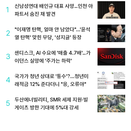
신남성연대 배인규 대표 사망…인천 아
1
파트서 숨진 채 발견
"이재명 탄핵, 얼마 안 남았다"...'윤석
2
열 탄핵' 맞힌 무당, '성지글' 등장
샌디스크, AI 수요에 '매출 4.7배'…가
3
이던스 실망에 '주가는 하락'
국가가 청년 상대로 '통수'?...청년미
4
래적금 12% 준다더니 "응, 오류야"
두산에너빌리티, SMR 세제 지원·빌
5
게이츠 방한 기대에 5%대 강세