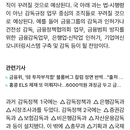
직이 꾸려질 것으로 예상된다. 국 아래 과는 법·시행령
이 아닌 감독규정 업무 중심의 조직들로 꾸려질 것으
로 예상된다. 예를 들어 금융그룹의 감독과 인허가나
건전성 감독, 금융정책협의회 업무, 금융범죄 방지를
위한 금융감독업무, 은행업·신탁업 인허가, 기업여신
모니터링시스템 구축 및 감독 등이 될 전망이다.
관련기사
금융위, '韓 투자부적합' 블룸버그 칼럼 정면 반박…"출처 불명 통계 인용"
홍콩 ELS 제재 또 미뤄지나…6000억원 과징금 두고 금융위 고심
과거 감독정책 1국에는 △감독정책과 △은행감독과
△시장조사과를 두었다. 감독정책 2국에는 △증권감
독과 △보험감독과 △비은행감독과 △자산운용감독
과 등이 설치됐다. 이 밖에 △총무과 △기획과 △국제