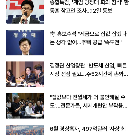
종합특검, '계엄 당정대 회의 참석' 한
동훈 참고인 조사...12일 통보
靑 홍보수석 "세금으로 집값 잡겠다
는 생각 없어…주택 공급 '속도전'"
김정관 산업장관 "반도체 산업, 빠른
시장 선점 필요…주52시간제 손봐
야"
"집값보다 전월세가 더 불안해질 수
도"…전문가들, 세제개편안 부작용
우려
6월 경상흑자, 497억달러 '사상 최