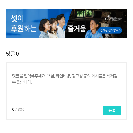
댓글
0
0
/ 300
등록