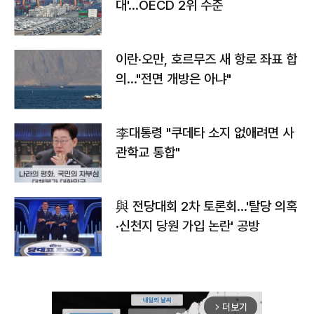
대'…OECD 2위 수준
이란·오만, 호르무즈 새 항로 좌표 합
의…"전면 개방은 아냐"
李대통령 "쿠데타 소지 없애려면 사
관학교 통합"
與 전당대회 2차 토론회…'탈당 의혹
·신천지 당원 가입 논란' 공방
더보기
arrow_forward_ios