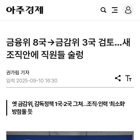
로
아
그
검
전
주
인
색
체
경
메
제
뉴
금융위 8국→금감위 3국 검토…새
조직안에 직원들 술렁
권가림 기자
공
텍
입력 2025-09-10 16:30
유
스
트
크
기
옛 금감위, 감독정책 1국·2국 그쳐…조직·인력 '최소화'
방점둘 듯