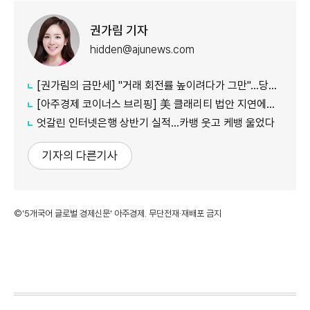
권가림 기자
hidden@ajunews.com
[권가림의 금만세] "거래 회전률 높이려다가 그만"…당국, 은행 'ETF 신탁' 수술대
[아주경제 코이너스 브리핑] 美 클래리티 법안 지연에도…비트코인 6만4500달러로 상승
엇갈린 인터넷은행 상반기 실적…카뱅 웃고 케뱅 울었다
기자의 다른기사
©'5개국어 글로벌 경제신문' 아주경제. 무단전재·재배포 금지