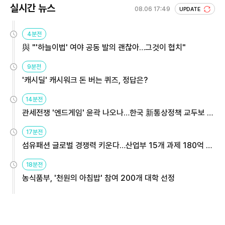
실시간 뉴스
08.06 17:49
UPDATE
4분전
與 "'하늘이법' 여야 공동 발의 괜찮아…그것이 협치"
9분전
'캐시딜' 캐시워크 돈 버는 퀴즈, 정답은?
14분전
관세전쟁 '엔드게임' 윤곽 나오나…한국 新통상정책 교두보 활
용해야
17분전
섬유패션 글로벌 경쟁력 키운다…산업부 15개 과제 180억 지
원
18분전
농식품부, '천원의 아침밥' 참여 200개 대학 선정