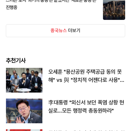
스티븐 로치 '과거의 홍콩'은 끝났지만 '새로운 홍콩'은
진행중
중국뉴스
더보기
추천기사
오세훈 "용산공원 주택공급 동의 못
해" vs 與 "정치적 어젠다로 사용"
맞불
李대통령 "외신서 보던 폭염 상황 현
실로…모든 행정력 총동원하라"