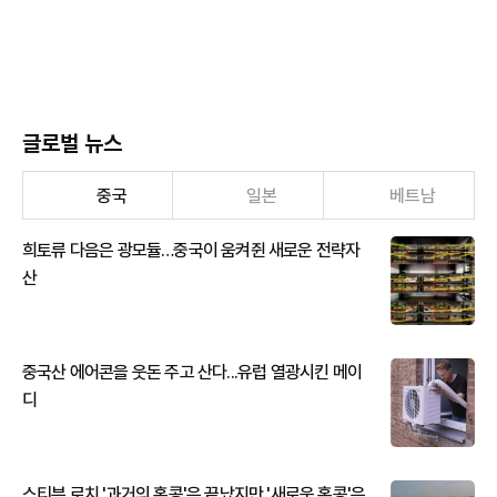
글로벌 뉴스
중국
일본
베트남
희토류 다음은 광모듈…중국이 움켜쥔 새로운 전략자
산
중국산 에어콘을 웃돈 주고 산다...유럽 열광시킨 메이
디
스티븐 로치 '과거의 홍콩'은 끝났지만 '새로운 홍콩'은