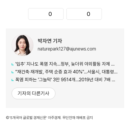
0
0
박자연 기자
naturepark127@ajunews.com
'입추' 지나도 폭염 지속...정부, 늦더위 야외활동 자제 당부
"재건축·재개발, 주택 순증 효과 40%"...서울시, 대통령실에 정비사업 '백서' 전달
폭염 피하는 '그늘막' 3만 9514개…2019년 대비 7배 증가
기자의 다른기사
©'5개국어 글로벌 경제신문' 아주경제. 무단전재·재배포 금지