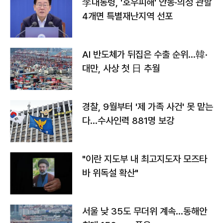
李대통령, '호우피해' 안동·의성 관할
4개면 특별재난지역 선포
AI 반도체가 뒤집은 수출 순위…韓·
대만, 사상 첫 日 추월
경찰, 9월부터 '제 가족 사건' 못 맡는
다…수사인력 881명 보강
"이란 지도부 내 최고지도자 모즈타
바 위독설 확산"
서울 낮 35도 무더위 계속…동해안