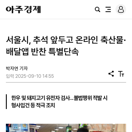
로
아
그
검
전
주
인
색
체
경
메
제
뉴
서울시, 추석 앞두고 온라인 축산물·
배달앱 반찬 특별단속
박자연 기자
공
텍
입력 2025-09-10 14:55
유
스
트
크
기
한우 및 돼지고기 유전자 검사...불법행위 적발 시
형사입건 등 적극 조치