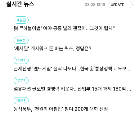
실시간 뉴스
08.08 13:19
UPDATE
4분전
與 "'하늘이법' 여야 공동 발의 괜찮아…그것이 협치"
9분전
'캐시딜' 캐시워크 돈 버는 퀴즈, 정답은?
14분전
관세전쟁 '엔드게임' 윤곽 나오나…한국 新통상정책 교두보 활
용해야
17분전
섬유패션 글로벌 경쟁력 키운다…산업부 15개 과제 180억 지
원
18분전
농식품부, '천원의 아침밥' 참여 200개 대학 선정