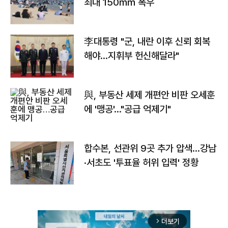
최대 150㎜ 폭우
李대통령 "군, 내란 이후 신뢰 회복
해야…지휘부 헌신해달라"
與, 부동산 세제 개편안 비판 오세훈
에 '맹공'…"공급 억제기"
합수본, 선관위 9곳 추가 압색…강남
·서초도 '투표율 허위 입력' 정황
더보기
arrow_forward_ios