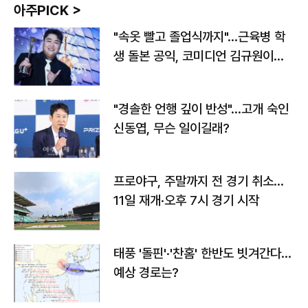
아주PICK >
"속옷 빨고 졸업식까지"…근육병 학
생 돌본 공익, 코미디언 김규원이었
다
"경솔한 언행 깊이 반성"…고개 숙인
신동엽, 무슨 일이길래?
프로야구, 주말까지 전 경기 취소…
11일 재개·오후 7시 경기 시작
태풍 '돌핀'·'찬홈' 한반도 빗겨간다…
예상 경로는?