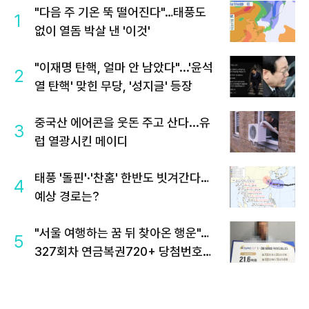
"다음 주 기온 뚝 떨어진다"…태풍도
1
없이 열돔 박살 낸 '이것'
"이재명 탄핵, 얼마 안 남았다"...'윤석
2
열 탄핵' 맞힌 무당, '성지글' 등장
중국산 에어콘을 웃돈 주고 산다...유
3
럽 열광시킨 메이디
태풍 '돌핀'·'찬홈' 한반도 빗겨간다…
4
예상 경로는?
"서울 여행하는 꿈 뒤 찾아온 행운"…
5
327회차 연금복권720+ 당첨번호조
회 주목