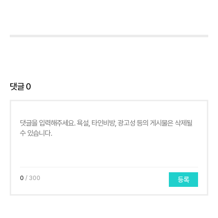
댓글
0
0
/ 300
등록