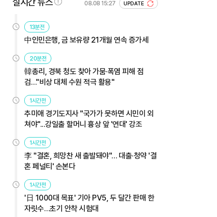
실시간 뉴스
08.08 15:27
UPDATE
13분전
中인민은행, 금 보유량 21개월 연속 증가세
20분전
韓총리, 경북 청도 찾아 가뭄·폭염 피해 점
검…"비상 대체 수원 적극 활용"
1시간전
추미애 경기도지사 "국가가 못하면 시민이 외
쳐야"...강일출 할머니 흉상 앞 '연대' 강조
1시간전
李 "결혼, 희망찬 새 출발돼야"… 대출·청약 '결
혼 페널티' 손본다
1시간전
'日 1000대 목표' 기아 PV5, 두 달간 판매 한
자릿수…초기 안착 시험대