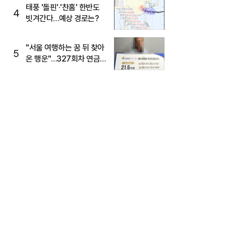
태풍 '돌핀'·'찬홈' 한반도
4
빗겨간다…예상 경로는?
"서울 여행하는 꿈 뒤 찾아
5
온 행운"…327회차 연금
복권720+ 당첨번호조회
주목