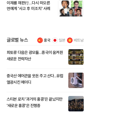
이재룡 재판行…다시 떠오른
연예계 '사고 후 미조치' 사례
글로벌 뉴스
중국
일본
베트남
희토류 다음은 광모듈…중국이 움켜쥔
새로운 전략자산
중국산 에어콘을 웃돈 주고 산다...유럽
열광시킨 메이디
스티븐 로치 '과거의 홍콩'은 끝났지만
'새로운 홍콩'은 진행중