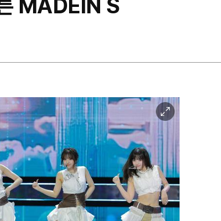
 MADEIN S
이
미
지
확
대