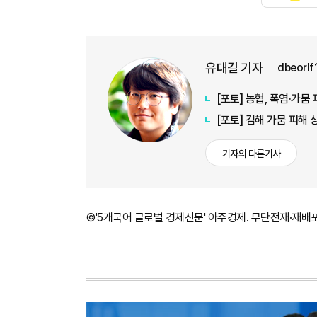
유대길 기자
dbeorl
[포토] 농협, 폭염·가
[포토] 김해 가뭄 피해
기자의 다른기사
©'5개국어 글로벌 경제신문' 아주경제. 무단전재·재배