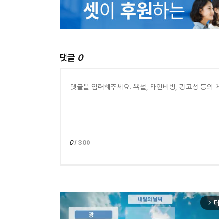
댓글
0
0
/ 300
더
arrow_forward_ios