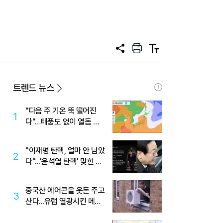
공
프
텍
유
린
스
트
트
크
기
트렌드 뉴스
"다음 주 기온 뚝 떨어진
1
다"…태풍도 없이 열돔 박
살 낸 '이것'
"이재명 탄핵, 얼마 안 남았
2
다"...'윤석열 탄핵' 맞힌 무
당, '성지글' 등장
중국산 에어콘을 웃돈 주고
3
산다...유럽 열광시킨 메이
디