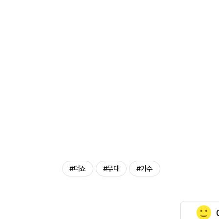
#더쇼
#무대
#가수