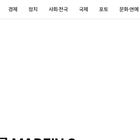
경제
정치
사회·전국
국제
포토
문화·연예