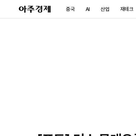
아
중국
AI
산업
재테크
주
경
제