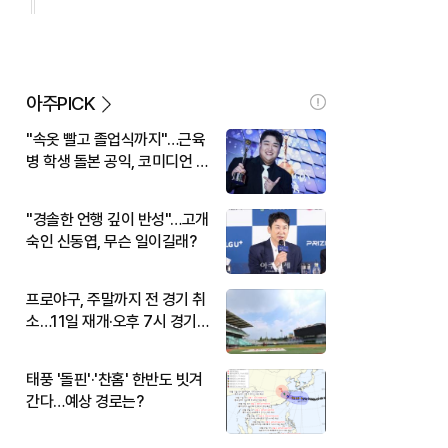
아주PICK
"속옷 빨고 졸업식까지"…근육
병 학생 돌본 공익, 코미디언 김
규원이었다
"경솔한 언행 깊이 반성"…고개
숙인 신동엽, 무슨 일이길래?
프로야구, 주말까지 전 경기 취
소…11일 재개·오후 7시 경기
시작
태풍 '돌핀'·'찬홈' 한반도 빗겨
간다…예상 경로는?