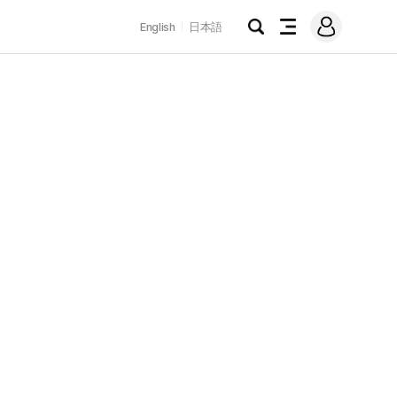
로
English
日本語
그
검
전
인
색
체
메
뉴