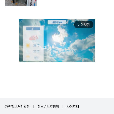
더보기
arrow_forward_ios
Unmute
개인정보처리방침
청소년보호정책
사이트맵