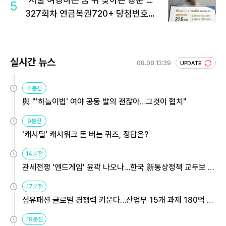
5
327회차 연금복권720+ 당첨번호조
회 주목
실시간 뉴스
08.08 13:39
UPDATE
4분전
與 "'하늘이법' 여야 공동 발의 괜찮아…그것이 협치"
9분전
'캐시딜' 캐시워크 돈 버는 퀴즈, 정답은?
14분전
관세전쟁 '엔드게임' 윤곽 나오나…한국 新통상정책 교두보 활
용해야
17분전
섬유패션 글로벌 경쟁력 키운다…산업부 15개 과제 180억 지
원
18분전