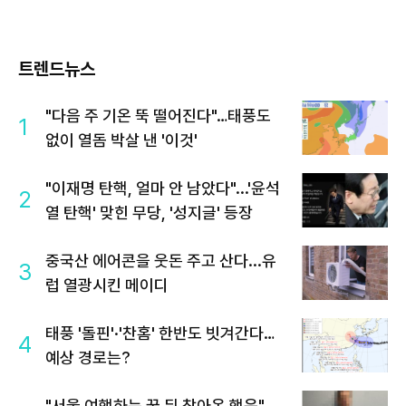
트렌드뉴스
"다음 주 기온 뚝 떨어진다"…태풍도
1
없이 열돔 박살 낸 '이것'
"이재명 탄핵, 얼마 안 남았다"...'윤석
2
열 탄핵' 맞힌 무당, '성지글' 등장
중국산 에어콘을 웃돈 주고 산다...유
3
럽 열광시킨 메이디
태풍 '돌핀'·'찬홈' 한반도 빗겨간다…
4
예상 경로는?
"서울 여행하는 꿈 뒤 찾아온 행운"…