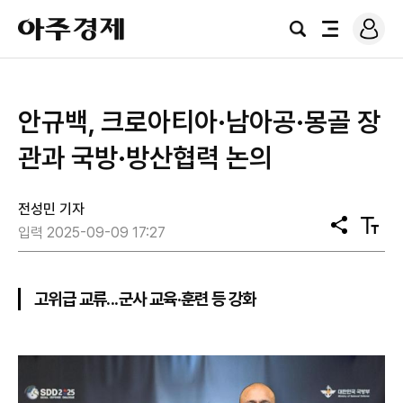
로
아
그
검
전
주
인
색
체
경
메
제
뉴
안규백, 크로아티아·남아공·몽골 장
관과 국방·방산협력 논의
전성민 기자
공
텍
입력 2025-09-09 17:27
유
스
트
크
기
고위급 교류...군사 교육·훈련 등 강화