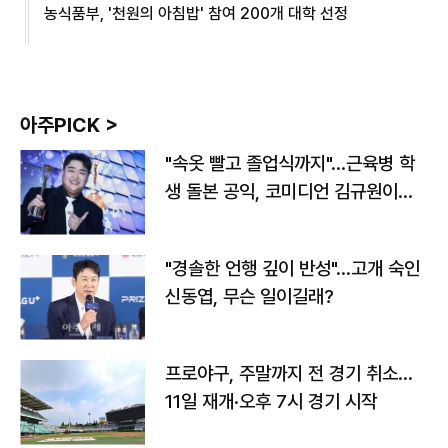
농식품부, '천원의 아침밥' 참여 200개 대학 선정
아주PICK >
"속옷 빨고 졸업식까지"…근육병 학
생 돌본 공익, 코미디언 김규원이었
다
"경솔한 언행 깊이 반성"…고개 숙인
신동엽, 무슨 일이길래?
프로야구, 주말까지 전 경기 취소…
11일 재개·오후 7시 경기 시작