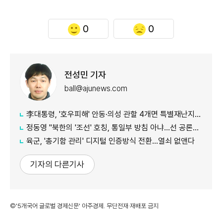
0
0
전성민 기자
ball@ajunews.com
李대통령, '호우피해' 안동·의성 관할 4개면 특별재난지역 선포
정동영 "북한의 '조선' 호칭, 통일부 방침 아냐...선 공론화 먼저"
육군, '총기함 관리' 디지털 인증방식 전환…열쇠 없앤다
기자의 다른기사
©'5개국어 글로벌 경제신문' 아주경제. 무단전재·재배포 금지