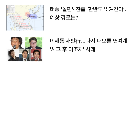
태풍 '돌핀'·'찬홈' 한반도 빗겨간다…
예상 경로는?
이재룡 재판行…다시 떠오른 연예계
'사고 후 미조치' 사례