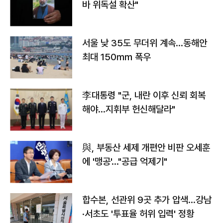
바 위독설 확산"
서울 낮 35도 무더위 계속…동해안
최대 150㎜ 폭우
李대통령 "군, 내란 이후 신뢰 회복
해야…지휘부 헌신해달라"
與, 부동산 세제 개편안 비판 오세훈
에 '맹공'…"공급 억제기"
합수본, 선관위 9곳 추가 압색…강남
·서초도 '투표율 허위 입력' 정황