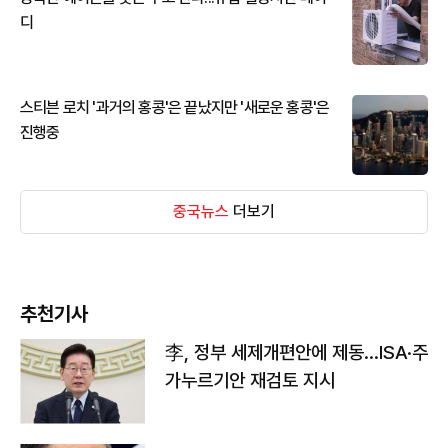
디
스티븐 로치 '과거의 홍콩'은 끝났지만 '새로운 홍콩'은
진행중
중국뉴스
더보기
추천기사
李, 정부 세제개편안에 제동…ISA·주
가누르기안 재검토 지시