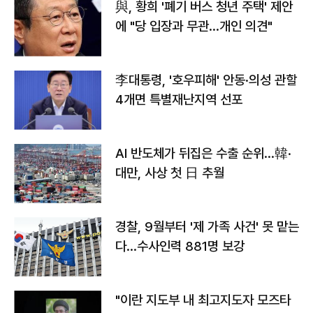
與, 황희 '폐기 버스 청년 주택' 제안
에 "당 입장과 무관…개인 의견"
李대통령, '호우피해' 안동·의성 관할
4개면 특별재난지역 선포
AI 반도체가 뒤집은 수출 순위…韓·
대만, 사상 첫 日 추월
경찰, 9월부터 '제 가족 사건' 못 맡는
다…수사인력 881명 보강
"이란 지도부 내 최고지도자 모즈타