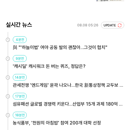
회 주목
실시간 뉴스
08.08 05:26
UPDATE
4분전
與 "'하늘이법' 여야 공동 발의 괜찮아…그것이 협치"
9분전
'캐시딜' 캐시워크 돈 버는 퀴즈, 정답은?
14분전
관세전쟁 '엔드게임' 윤곽 나오나…한국 新통상정책 교두보 활
용해야
17분전
섬유패션 글로벌 경쟁력 키운다…산업부 15개 과제 180억 지
원
18분전
농식품부, '천원의 아침밥' 참여 200개 대학 선정