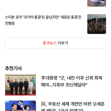
스티븐 로치 '과거의 홍콩'은 끝났지만 '새로운 홍콩'은
진행중
중국뉴스
더보기
추천기사
李대통령 "군, 내란 이후 신뢰 회복
해야…지휘부 헌신해달라"
與, 부동산 세제 개편안 비판 오세훈
에 '맹공'…"공급 억제기"