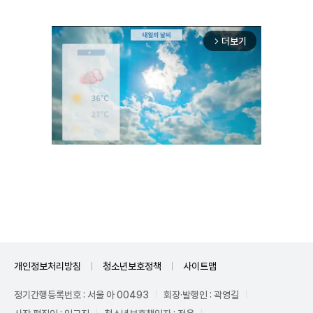
더보기
arrow_forward_ios
Unmute
개인정보처리방침
청소년보호정책
사이트맵
정기간행등록번호 : 서울 아 00493
회장·발행인 : 곽영길