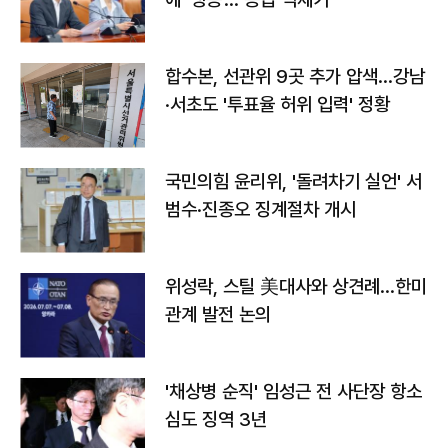
합수본, 선관위 9곳 추가 압색…강남
·서초도 '투표율 허위 입력' 정황
국민의힘 윤리위, '돌려차기 실언' 서
범수·진종오 징계절차 개시
위성락, 스틸 美대사와 상견례…한미
관계 발전 논의
'채상병 순직' 임성근 전 사단장 항소
심도 징역 3년