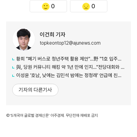
0
0
이건희 기자
topkeontop12@ajunews.com
황희 "폐기 버스로 청년주택 활용 제안"…野 "1호 입주하라"
與, 당원 커뮤니티 해킹 약 1년 만에 인지…"전당대회와 무관"
이성윤 '호남, 낮에는 김민석 밤에는 정청래' 언급에 친명계 반발…"한심한 수준"
기자의 다른기사
©'5개국어 글로벌 경제신문' 아주경제. 무단전재·재배포 금지