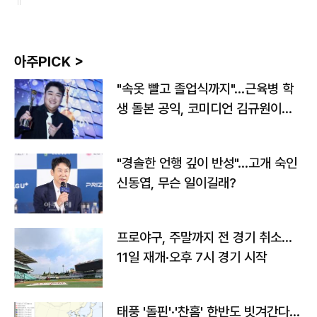
아주PICK >
"속옷 빨고 졸업식까지"…근육병 학
생 돌본 공익, 코미디언 김규원이었
다
"경솔한 언행 깊이 반성"…고개 숙인
신동엽, 무슨 일이길래?
프로야구, 주말까지 전 경기 취소…
11일 재개·오후 7시 경기 시작
태풍 '돌핀'·'찬홈' 한반도 빗겨간다…