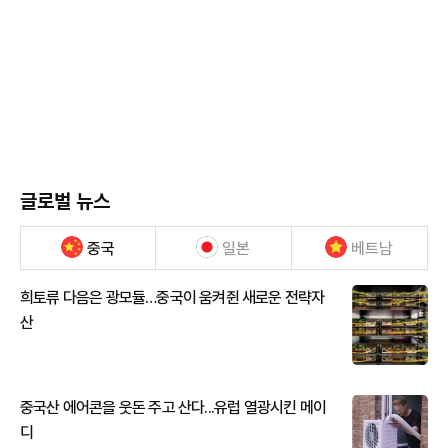
글로벌 뉴스
중국
일본
베트남
희토류 다음은 광모듈…중국이 움켜쥔 새로운 전략자
산
중국산 에어콘을 웃돈 주고 산다...유럽 열광시킨 메이
디