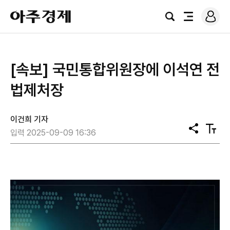
로
아
그
검
전
주
인
색
체
경
메
제
뉴
[속보] 국민통합위원장에 이석연 전
법제처장
이건희 기자
공
텍
입력 2025-09-09 16:36
유
스
트
크
기