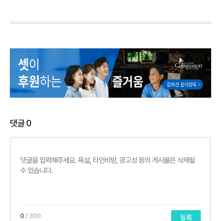
댓글
0
0
/ 300
등록