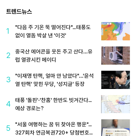
트렌드뉴스
"다음 주 기온 뚝 떨어진다"…태풍도
1
없이 열돔 박살 낸 '이것'
중국산 에어콘을 웃돈 주고 산다...유
2
럽 열광시킨 메이디
"이재명 탄핵, 얼마 안 남았다"...'윤석
3
열 탄핵' 맞힌 무당, '성지글' 등장
태풍 '돌핀'·'찬홈' 한반도 빗겨간다…
4
예상 경로는?
"서울 여행하는 꿈 뒤 찾아온 행운"…
5
327회차 연금복권720+ 당첨번호조