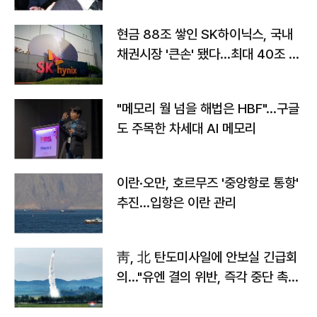
현금 88조 쌓인 SK하이닉스, 국내
채권시장 '큰손' 됐다…최대 40조 투
자
"메모리 월 넘을 해법은 HBF"…구글
도 주목한 차세대 AI 메모리
이란·오만, 호르무즈 '중앙항로 통항'
추진…입항은 이란 관리
靑, 北 탄도미사일에 안보실 긴급회
의…"유엔 결의 위반, 즉각 중단 촉
구"