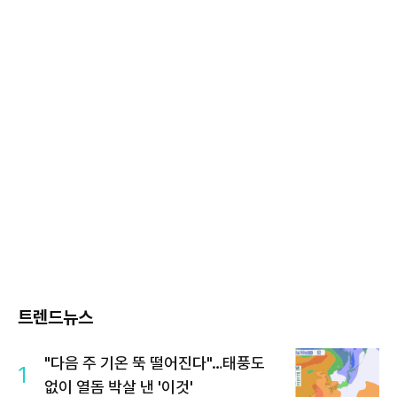
트렌드뉴스
"다음 주 기온 뚝 떨어진다"…태풍도
1
없이 열돔 박살 낸 '이것'