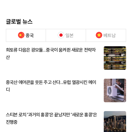
글로벌 뉴스
중국
일본
베트남
희토류 다음은 광모듈…중국이 움켜쥔 새로운 전략자
산
중국산 에어콘을 웃돈 주고 산다...유럽 열광시킨 메이
디
스티븐 로치 '과거의 홍콩'은 끝났지만 '새로운 홍콩'은
진행중