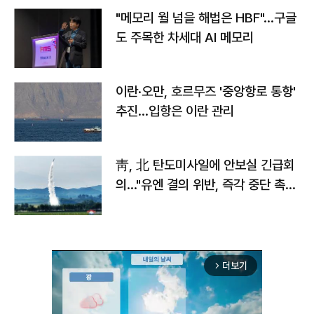
"메모리 월 넘을 해법은 HBF"…구글
도 주목한 차세대 AI 메모리
이란·오만, 호르무즈 '중앙항로 통항'
추진…입항은 이란 관리
靑, 北 탄도미사일에 안보실 긴급회
의…"유엔 결의 위반, 즉각 중단 촉
구"
더보기
arrow_forward_ios