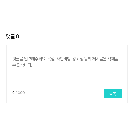
댓글
0
0
/ 300
등록