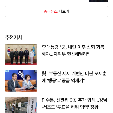
중국뉴스
더보기
추천기사
李대통령 "군, 내란 이후 신뢰 회복
해야…지휘부 헌신해달라"
與, 부동산 세제 개편안 비판 오세훈
에 '맹공'…"공급 억제기"
합수본, 선관위 9곳 추가 압색…강남
·서초도 '투표율 허위 입력' 정황