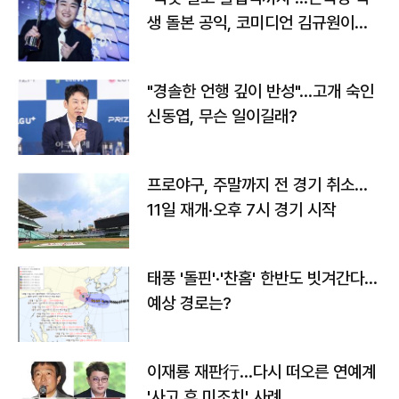
생 돌본 공익, 코미디언 김규원이었
다
"경솔한 언행 깊이 반성"…고개 숙인
신동엽, 무슨 일이길래?
프로야구, 주말까지 전 경기 취소…
11일 재개·오후 7시 경기 시작
태풍 '돌핀'·'찬홈' 한반도 빗겨간다…
예상 경로는?
이재룡 재판行…다시 떠오른 연예계
'사고 후 미조치' 사례