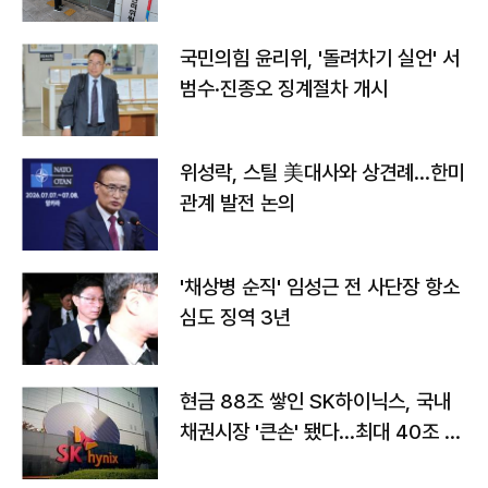
국민의힘 윤리위, '돌려차기 실언' 서
범수·진종오 징계절차 개시
위성락, 스틸 美대사와 상견례…한미
관계 발전 논의
'채상병 순직' 임성근 전 사단장 항소
심도 징역 3년
현금 88조 쌓인 SK하이닉스, 국내
채권시장 '큰손' 됐다…최대 40조 투
자