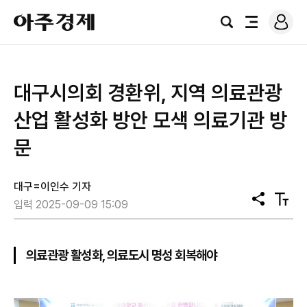
로
아
그
검
전
주
인
색
체
경
메
제
뉴
대구시의회 경환위, 지역 의료관광
산업 활성화 방안 모색 의료기관 방
문
대구=이인수 기자
공
텍
입력 2025-09-09 15:09
유
스
트
크
기
의료관광 활성화, 의료도시 명성 회복해야