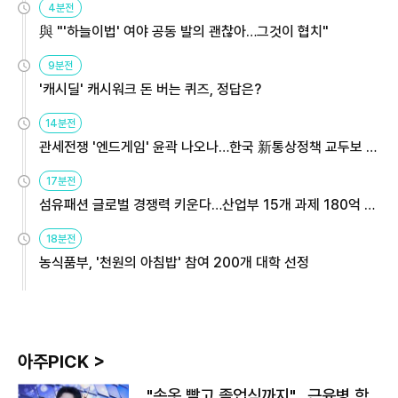
4분전
與 "'하늘이법' 여야 공동 발의 괜찮아…그것이 협치"
9분전
'캐시딜' 캐시워크 돈 버는 퀴즈, 정답은?
14분전
관세전쟁 '엔드게임' 윤곽 나오나…한국 新통상정책 교두보 활
용해야
17분전
섬유패션 글로벌 경쟁력 키운다…산업부 15개 과제 180억 지
원
18분전
농식품부, '천원의 아침밥' 참여 200개 대학 선정
아주PICK >
"속옷 빨고 졸업식까지"…근육병 학