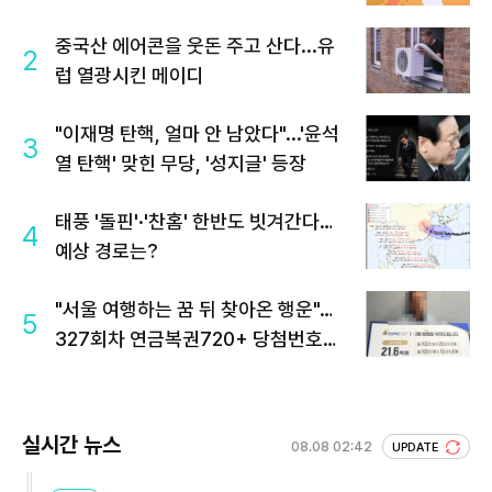
중국산 에어콘을 웃돈 주고 산다...유
2
럽 열광시킨 메이디
"이재명 탄핵, 얼마 안 남았다"...'윤석
3
열 탄핵' 맞힌 무당, '성지글' 등장
태풍 '돌핀'·'찬홈' 한반도 빗겨간다…
4
예상 경로는?
"서울 여행하는 꿈 뒤 찾아온 행운"…
5
327회차 연금복권720+ 당첨번호조
회 주목
실시간 뉴스
08.08 02:42
UPDATE