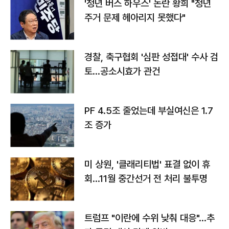
'청년 버스 하우스' 논란 황희 "청년
주거 문제 헤아리지 못했다"
경찰, 축구협회 '심판 성접대' 수사 검
토…공소시효가 관건
PF 4.5조 줄었는데 부실여신은 1.7
조 증가
미 상원, '클래리티법' 표결 없이 휴
회…11월 중간선거 전 처리 불투명
트럼프 "이란에 수위 낮춰 대응"…추