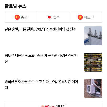
글로벌 뉴스
중국
일본
베트남
같은 출발, 다른 결말...CXMT와 푸젠진화의 첫 단추
희토류 다음은 광모듈…중국이 움켜쥔 새로운 전략자
산
중국산 에어콘을 웃돈 주고 산다...유럽 열광시킨 메이
디
중국뉴스
더보기