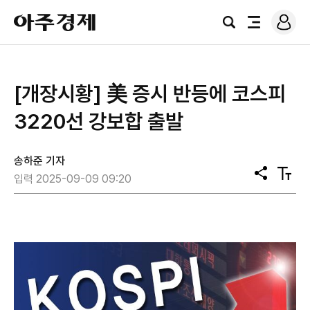
로
아
그
검
전
주
인
색
체
경
메
제
뉴
[개장시황] 美 증시 반등에 코스피
3220선 강보합 출발
송하준 기자
공
텍
입력 2025-09-09 09:20
유
스
트
크
기