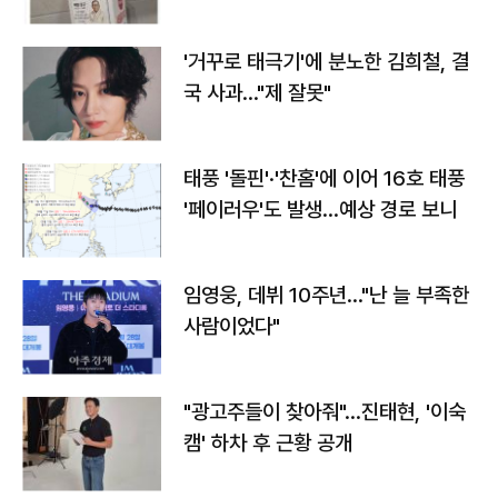
'거꾸로 태극기'에 분노한 김희철, 결
국 사과…"제 잘못"
태풍 '돌핀'·'찬홈'에 이어 16호 태풍
'페이러우'도 발생…예상 경로 보니
임영웅, 데뷔 10주년…"난 늘 부족한
사람이었다"
"광고주들이 찾아줘"…진태현, '이숙
캠' 하차 후 근황 공개