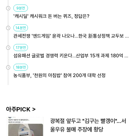
9분전
'캐시딜' 캐시워크 돈 버는 퀴즈, 정답은?
14분전
관세전쟁 '엔드게임' 윤곽 나오나…한국 新통상정책 교두보 활
용해야
17분전
섬유패션 글로벌 경쟁력 키운다…산업부 15개 과제 180억 지
원
18분전
농식품부, '천원의 아침밥' 참여 200개 대학 선정
아주PICK >
광복절 앞두고 "김구는 빨갱이"…서
울우유 불매 주장에 황당