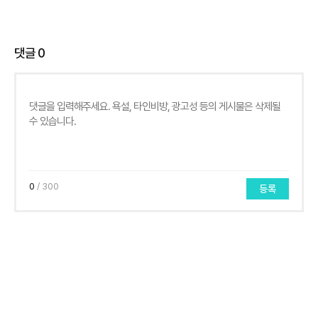
댓글
0
0
/ 300
등록