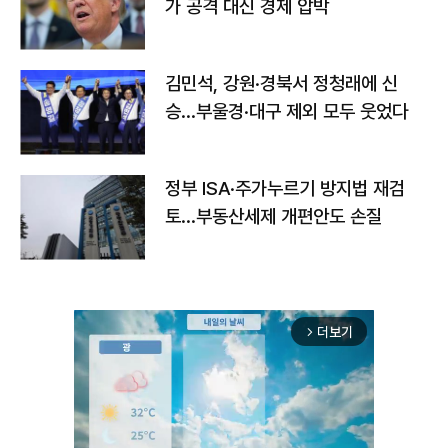
가 공격 대신 경제 압박
김민석, 강원·경북서 정청래에 신
승…부울경·대구 제외 모두 웃었다
정부 ISA·주가누르기 방지법 재검
토…부동산세제 개편안도 손질
더보기
arrow_forward_ios