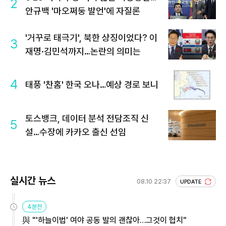
2
안규백 '마오쩌둥 발언'에 자질론
'거꾸로 태극기', 북한 상징이었다? 이
3
재명·김민석까지…논란의 의미는
4
태풍 '찬홈' 한국 오나…예상 경로 보니
토스뱅크, 데이터 분석 전담조직 신
5
설…수장에 카카오 출신 선임
실시간 뉴스
08.10 22:37
UPDATE
4분전
與 "'하늘이법' 여야 공동 발의 괜찮아…그것이 협치"