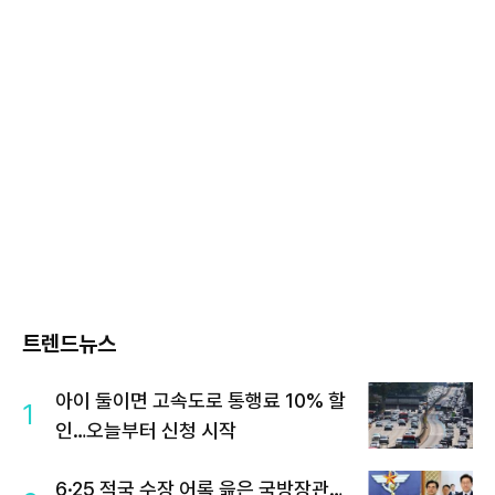
트렌드뉴스
아이 둘이면 고속도로 통행료 10% 할
1
인…오늘부터 신청 시작
6·25 적국 수장 어록 읊은 국방장관…