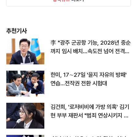
추천기사
李 "광주 군공항 기능, 2028년 중순
까지 임시 배치…속도전 넘어 전격
전"
한미, 17∼27일 '을지 자유의 방패'
연습…전작권 전환 시험대
김건희, '로저비비에 가방 의혹' 김기
현 부부 재판서 "범죄 연상시키지 말
라"