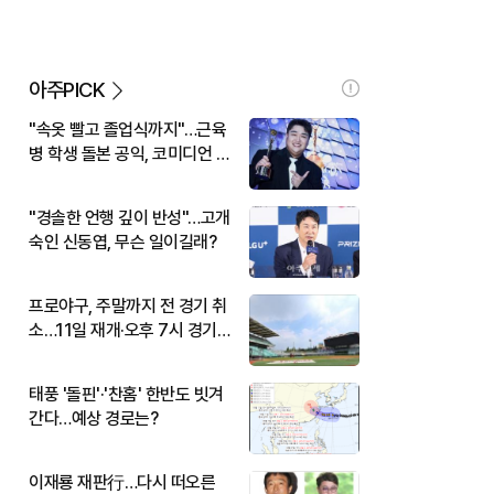
아주PICK
"속옷 빨고 졸업식까지"…근육
병 학생 돌본 공익, 코미디언 김
규원이었다
"경솔한 언행 깊이 반성"…고개
숙인 신동엽, 무슨 일이길래?
프로야구, 주말까지 전 경기 취
소…11일 재개·오후 7시 경기
시작
태풍 '돌핀'·'찬홈' 한반도 빗겨
간다…예상 경로는?
이재룡 재판行…다시 떠오른