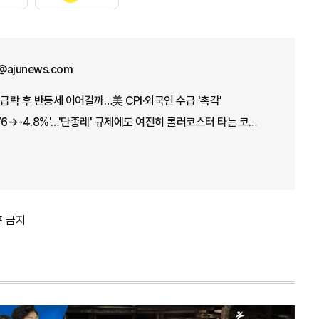
@ajunews.com
급락 후 반등세 이어갈까…美 CPI·외국인 수급 '촉각'
'+17.91→-5.12→+3.76→-4.8%'…'단종레' 규제에도 여전히 롤러코스터 타는 코스피
포 금지