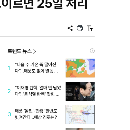
…이르면 25일 처리
공
프
텍
유
린
스
트
트
크
기
트렌드 뉴스
"다음 주 기온 뚝 떨어진
1
다"…태풍도 없이 열돔 박
살 낸 '이것'
"이재명 탄핵, 얼마 안 남았
2
다"...'윤석열 탄핵' 맞힌 무
당, '성지글' 등장
태풍 '돌핀'·'찬홈' 한반도
3
빗겨간다…예상 경로는?