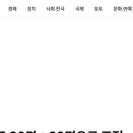
경제
정치
사회·전국
국제
포토
문화·연예