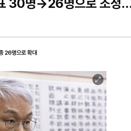
목표 30명→26명으로 조정
최종 26명으로 확대
이
미
지
확
대