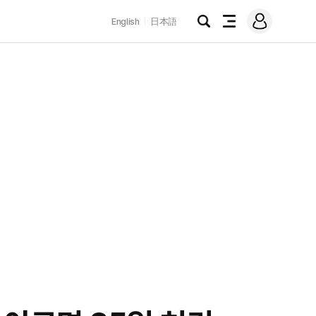
로
English
日本語
그
검
전
인
색
체
메
뉴