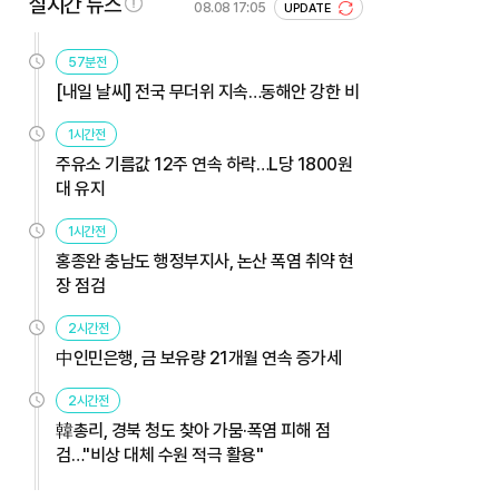
실시간 뉴스
08.08 17:05
UPDATE
57분전
[내일 날씨] 전국 무더위 지속…동해안 강한 비
1시간전
주유소 기름값 12주 연속 하락…L당 1800원
대 유지
1시간전
홍종완 충남도 행정부지사, 논산 폭염 취약 현
장 점검
2시간전
中인민은행, 금 보유량 21개월 연속 증가세
2시간전
韓총리, 경북 청도 찾아 가뭄·폭염 피해 점
검…"비상 대체 수원 적극 활용"