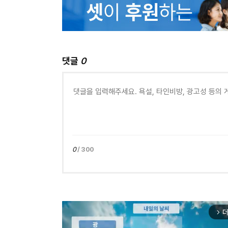
댓글
0
0
/ 300
더
arrow_forward_ios