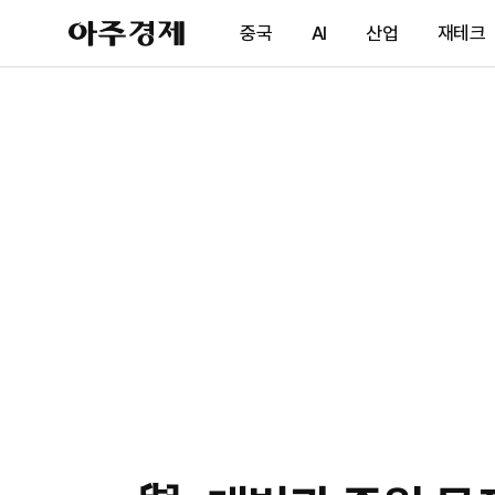
아
중국
AI
산업
재테크
주
경
제