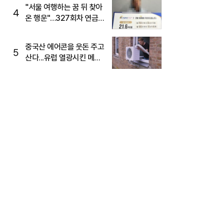
"서울 여행하는 꿈 뒤 찾아
4
온 행운"…327회차 연금
복권720+ 당첨번호조회
주목
중국산 에어콘을 웃돈 주고
5
산다...유럽 열광시킨 메이
디