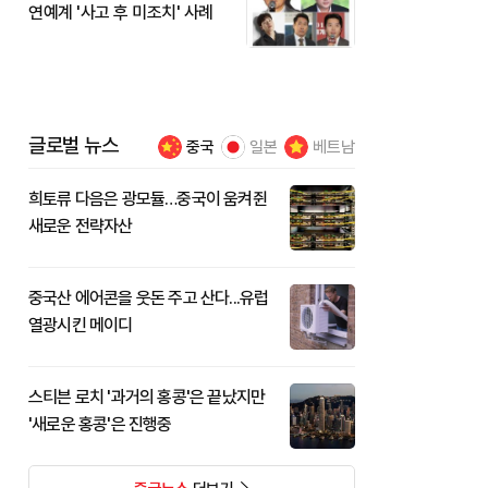
연예계 '사고 후 미조치' 사례
글로벌 뉴스
중국
일본
베트남
희토류 다음은 광모듈…중국이 움켜쥔
새로운 전략자산
중국산 에어콘을 웃돈 주고 산다...유럽
열광시킨 메이디
스티븐 로치 '과거의 홍콩'은 끝났지만
'새로운 홍콩'은 진행중