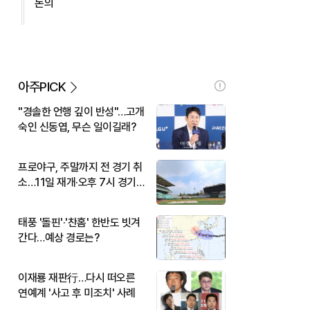
논의
아주PICK
"경솔한 언행 깊이 반성"…고개
숙인 신동엽, 무슨 일이길래?
프로야구, 주말까지 전 경기 취
소…11일 재개·오후 7시 경기
시작
태풍 '돌핀'·'찬홈' 한반도 빗겨
간다…예상 경로는?
이재룡 재판行…다시 떠오른
연예계 '사고 후 미조치' 사례