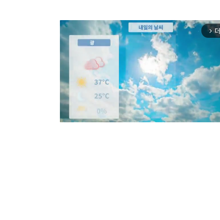
더
arrow_forward_ios
Mut