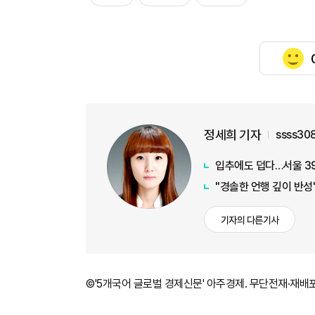
정세희 기자
ssss30
입추에도 덥다…서울 39
"경솔한 언행 깊이 반성
기자의 다른기사
©'5개국어 글로벌 경제신문' 아주경제. 무단전재·재배