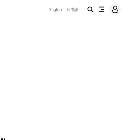
로
English
日本語
그
검
전
인
색
체
메
뉴