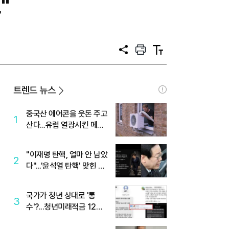
"
공
프
텍
유
린
스
트
트
크
기
트렌드 뉴스
중국산 에어콘을 웃돈 주고
1
산다...유럽 열광시킨 메이
디
"이재명 탄핵, 얼마 안 남았
2
다"...'윤석열 탄핵' 맞힌 무
당, '성지글' 등장
국가가 청년 상대로 '통
3
수'?...청년미래적금 12%
준다더니 "응, 오류야"