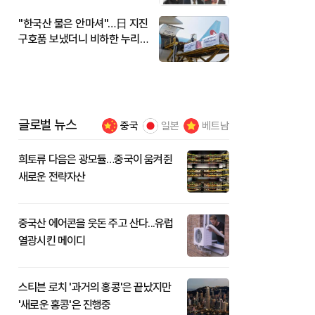
"한국산 물은 안마셔"…日 지진
구호품 보냈더니 비하한 누리
꾼
글로벌 뉴스
중국
일본
베트남
희토류 다음은 광모듈…중국이 움켜쥔
새로운 전략자산
중국산 에어콘을 웃돈 주고 산다...유럽
열광시킨 메이디
스티븐 로치 '과거의 홍콩'은 끝났지만
'새로운 홍콩'은 진행중