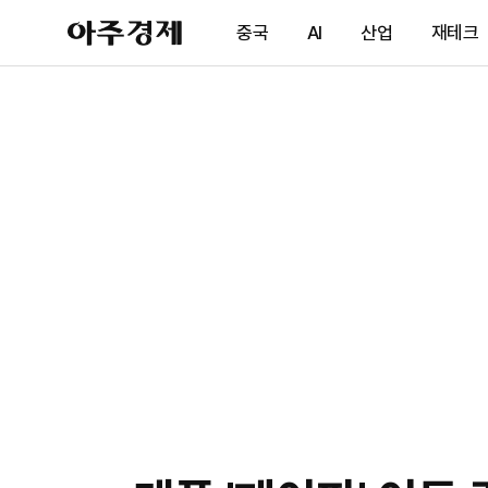
아
중국
AI
산업
재테크
주
경
제