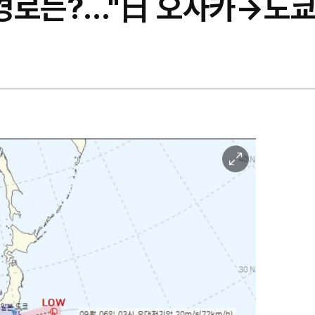
 경로는?…"日 오사카→도쿄
이
미
지
확
대