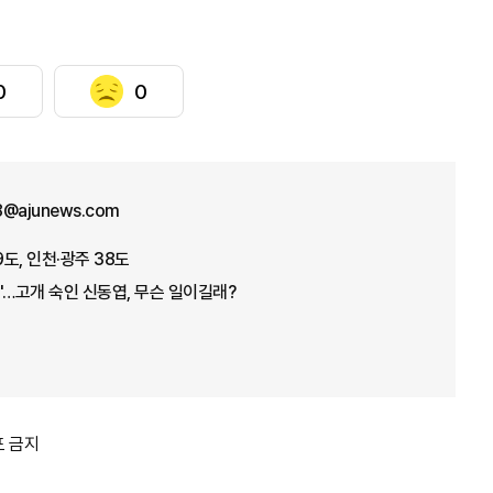
0
0
8@ajunews.com
도, 인천·광주 38도
"…고개 숙인 신동엽, 무슨 일이길래?
포 금지