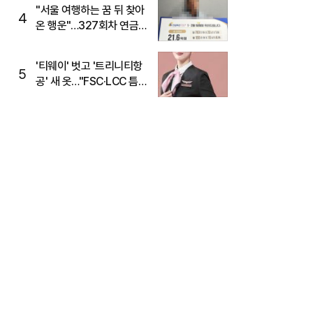
"서울 여행하는 꿈 뒤 찾아
4
온 행운"…327회차 연금
복권720+ 당첨번호조회
주목
'티웨이' 벗고 '트리니티항
5
공' 새 옷…"FSC·LCC 틈
새, SSC 전략으로 공략"