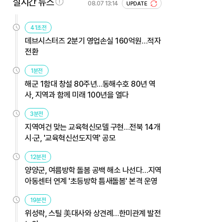
실시간 뉴스
08.07 13:14
UPDATE
41초전
데브시스터즈 2분기 영업손실 160억원…적자
전환
1분전
해군 1함대 창설 80주년…동해수호 80년 역
사, 지역과 함께 미래 100년을 열다
3분전
지역여건 맞는 교육혁신모델 구현…전북 14개
시·군, '교육혁신선도지역' 공모
12분전
양양군, 여름방학 돌봄 공백 해소 나선다…지역
아동센터 연계 '초등방학 틈새돌봄' 본격 운영
19분전
위성락, 스틸 美대사와 상견례…한미관계 발전