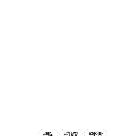
#태풍
#기상청
#페이파