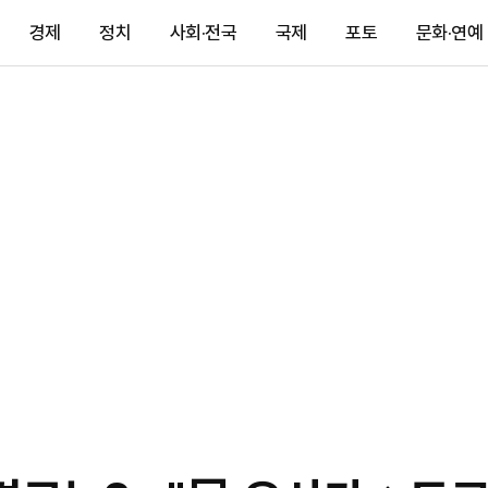
경제
정치
사회·전국
국제
포토
문화·연예