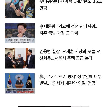
무더위·열대야 계속…체감온도 35도
안팎
李대통령 "외교에 정쟁 안타까워…
자주 국방 가장 큰 과제"
김용범 실장, 오세훈 시장과 오늘 오
찬회동...서울시 주택 공급 논의
與, '주가누르기 방지' 정부안에 내부
반발…野 세제 개편안 연일 '맹공'