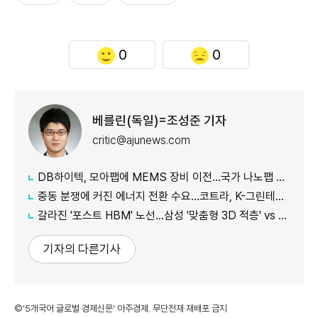
0
0
베를린(독일)=조성준 기자
critic@ajunews.com
DB하이텍, 모아팹에 MEMS 장비 이전…국가 나노팹 공정 지원
중동 분쟁에 커진 에너지 전환 수요…코트라, K-그린테크 수출길 넓힌다
갈라진 '포스트 HBM' 노선…삼성 '맞춤형 3D 적층' vs SK '개방형 표준'
기자의 다른기사
©'5개국어 글로벌 경제신문' 아주경제. 무단전재·재배포 금지