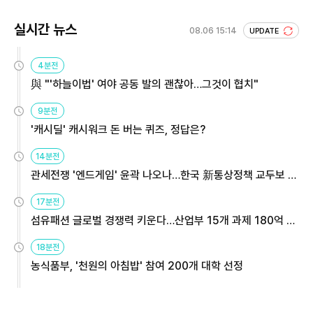
실시간 뉴스
08.06 15:14
UPDATE
4분전
與 "'하늘이법' 여야 공동 발의 괜찮아…그것이 협치"
9분전
'캐시딜' 캐시워크 돈 버는 퀴즈, 정답은?
14분전
관세전쟁 '엔드게임' 윤곽 나오나…한국 新통상정책 교두보 활
용해야
17분전
섬유패션 글로벌 경쟁력 키운다…산업부 15개 과제 180억 지
원
18분전
농식품부, '천원의 아침밥' 참여 200개 대학 선정