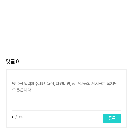
댓글
0
0
/ 300
등록