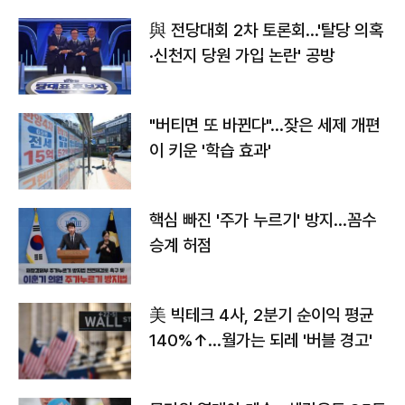
與 전당대회 2차 토론회…'탈당 의혹
·신천지 당원 가입 논란' 공방
"버티면 또 바뀐다"…잦은 세제 개편
이 키운 '학습 효과'
핵심 빠진 '주가 누르기' 방지…꼼수
승계 허점
美 빅테크 4사, 2분기 순이익 평균
140%↑…월가는 되레 '버블 경고'