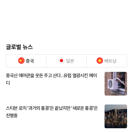
글로벌 뉴스
중국
일본
베트남
중국산 에어콘을 웃돈 주고 산다...유럽 열광시킨 메이
디
스티븐 로치 '과거의 홍콩'은 끝났지만 '새로운 홍콩'은
진행중