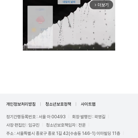
더보기
arrow_forward_ios
Unmute
개인정보처리방침
청소년보호정책
사이트맵
정기간행등록번호 : 서울 아 00493
회장·발행인 : 곽영길
사장·편집인 : 임규진
청소년보호책임자 : 전운
주소 : 서울특별시 종로구 종로 1길 42(수송동 146-1) 이마빌딩 11층