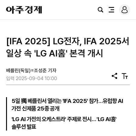
로
아
그
검
전
주
인
색
체
경
메
제
뉴
[IFA 2025] LG전자, IFA 2025서
일상 속 'LG AI홈' 본격 개시
베를린(독일)=조성준 기자
공
텍
입력 2025-09-04 10:00
유
스
트
크
기
5일 獨 베를린서 열리는 'IFA 2025' 참가…유럽향 AI
가전 신제품 25종 공개
'LG AI 가전의 오케스트라' 주제로 전시… 'LG AI홈'
솔루션 발표