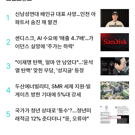
신남성연대 배인규 대표 사망…인천 아
1
파트서 숨진 채 발견
샌디스크, AI 수요에 '매출 4.7배'…가
2
이던스 실망에 '주가는 하락'
"이재명 탄핵, 얼마 안 남았다"...'윤석
3
열 탄핵' 맞힌 무당, '성지글' 등장
두산에너빌리티, SMR 세제 지원·빌
4
게이츠 방한 기대에 5%대 강세
국가가 청년 상대로 '통수'?...청년미
5
래적금 12% 준다더니 "응, 오류야"