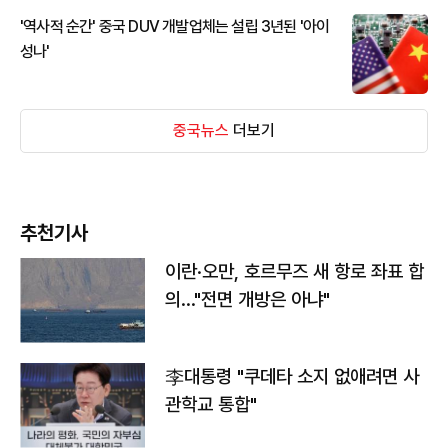
'역사적 순간' 중국 DUV 개발업체는 설립 3년된 '아이
성나'
중국뉴스
더보기
추천기사
이란·오만, 호르무즈 새 항로 좌표 합
의…"전면 개방은 아냐"
李대통령 "쿠데타 소지 없애려면 사
관학교 통합"