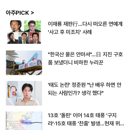
아주PICK >
이재룡 재판行…다시 떠오른 연예계
'사고 후 미조치' 사례
"한국산 물은 안마셔"…日 지진 구호
품 보냈더니 비하한 누리꾼
'태도 논란' 정준원 "난 배우 하면 안
되는 사람인가? 생각 했다"
13호 '돌핀' 이어 14호 태풍 '구지
라'·15호 태풍 '찬홈' 발생…현재 위