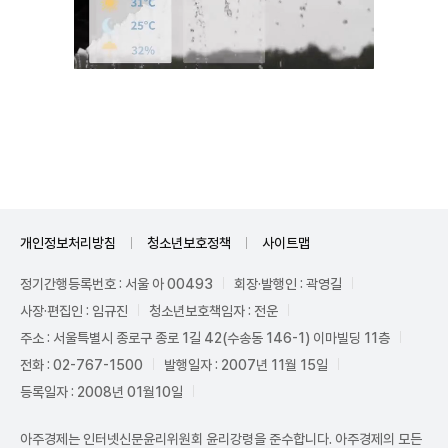
Unmute
개인정보처리방침
청소년보호정책
사이트맵
정기간행등록번호 : 서울 아 00493
회장·발행인 : 곽영길
사장·편집인 : 임규진
청소년보호책임자 : 전운
주소 : 서울특별시 종로구 종로 1길 42(수송동 146-1) 이마빌딩 11층
전화 : 02-767-1500
발행일자 : 2007년 11월 15일
등록일자 : 2008년 01월10일
아주경제는 인터넷신문윤리위원회 윤리강령을 준수합니다. 아주경제의 모든