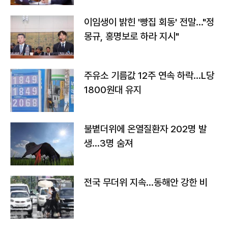
이임생이 밝힌 '빵집 회동' 전말…"정
몽규, 홍명보로 하라 지시"
주유소 기름값 12주 연속 하락…L당
1800원대 유지
불볕더위에 온열질환자 202명 발
생…3명 숨져
전국 무더위 지속…동해안 강한 비