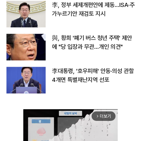
李, 정부 세제개편안에 제동…ISA·주
가누르기안 재검토 지시
與, 황희 '폐기 버스 청년 주택' 제안
에 "당 입장과 무관…개인 의견"
李대통령, '호우피해' 안동·의성 관할
4개면 특별재난지역 선포
더보기
arrow_forward_ios