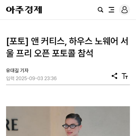
로
아
그
검
전
주
인
색
체
경
메
제
뉴
[포토] 앤 커티스, 하우스 노웨어 서
울 프리 오픈 포토콜 참석
유대길 기자
공
텍
입력 2025-09-03 23:36
유
스
트
크
기