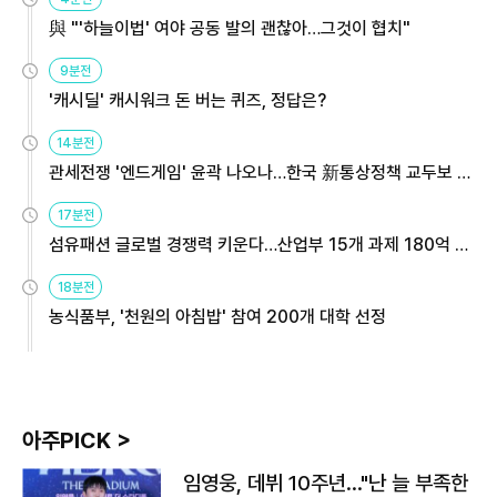
與 "'하늘이법' 여야 공동 발의 괜찮아…그것이 협치"
9분전
'캐시딜' 캐시워크 돈 버는 퀴즈, 정답은?
14분전
관세전쟁 '엔드게임' 윤곽 나오나…한국 新통상정책 교두보 활
용해야
17분전
섬유패션 글로벌 경쟁력 키운다…산업부 15개 과제 180억 지
원
18분전
농식품부, '천원의 아침밥' 참여 200개 대학 선정
아주PICK >
임영웅, 데뷔 10주년…"난 늘 부족한