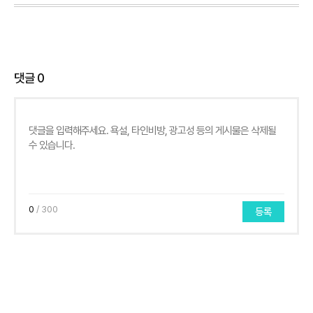
댓글
0
0
/ 300
등록