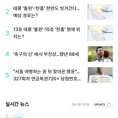
태풍 '돌핀'·'찬홈' 한반도 빗겨간다…
2
예상 경로는?
13호 태풍 '돌핀'·15호 '찬홈' 현재 위
3
치는?
4
'축구의 신' 메시 부친상…향년 68세
"서울 여행하는 꿈 뒤 찾아온 행운"…
5
327회차 연금복권720+ 당첨번호조
회 주목
실시간 뉴스
08.09 15:19
UPDATE
4분전