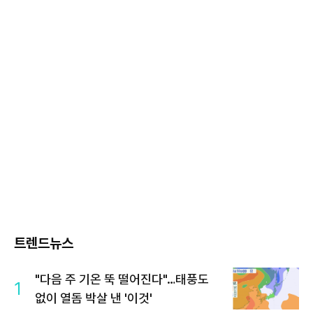
트렌드뉴스
"다음 주 기온 뚝 떨어진다"…태풍도
1
없이 열돔 박살 낸 '이것'