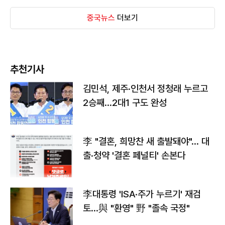
중국뉴스
더보기
추천기사
김민석, 제주·인천서 정청래 누르고
2승째…2대1 구도 완성
李 "결혼, 희망찬 새 출발돼야"… 대
출·청약 '결혼 페널티' 손본다
李대통령 'ISA·주가 누르기' 재검
토…與 "환영" 野 "졸속 국정"