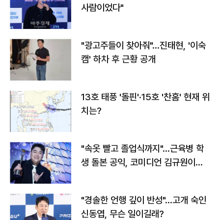
사람이었다"
"광고주들이 찾아줘"…진태현, '이숙
캠' 하차 후 근황 공개
13호 태풍 '돌핀'·15호 '찬홈' 현재 위
치는?
"속옷 빨고 졸업식까지"…근육병 학
생 돌본 공익, 코미디언 김규원이었
다
"경솔한 언행 깊이 반성"…고개 숙인
신동엽, 무슨 일이길래?