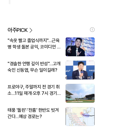
아주PICK
"속옷 빨고 졸업식까지"…근육
병 학생 돌본 공익, 코미디언 김
규원이었다
"경솔한 언행 깊이 반성"…고개
숙인 신동엽, 무슨 일이길래?
프로야구, 주말까지 전 경기 취
소…11일 재개·오후 7시 경기
시작
태풍 '돌핀'·'찬홈' 한반도 빗겨
간다…예상 경로는?