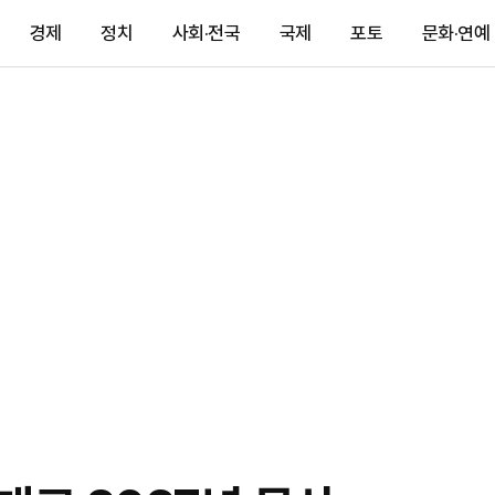
경제
정치
사회·전국
국제
포토
문화·연예