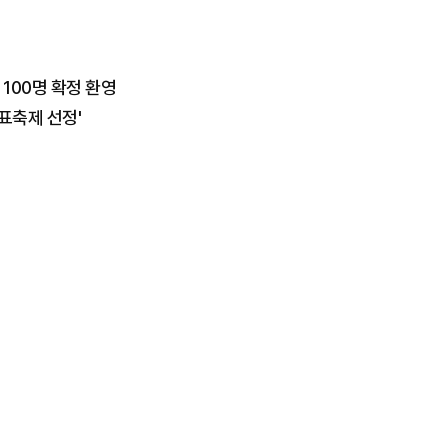
100명 확정 환영
표축제 선정'