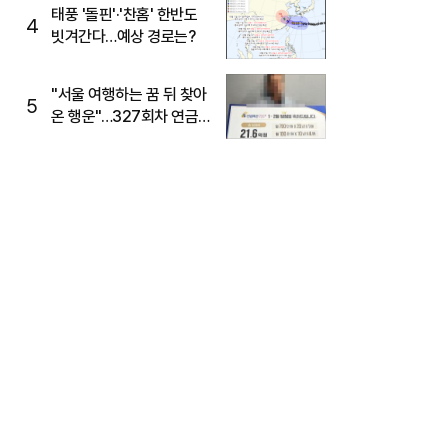
태풍 '돌핀'·'찬홈' 한반도
4
빗겨간다…예상 경로는?
"서울 여행하는 꿈 뒤 찾아
5
온 행운"…327회차 연금
복권720+ 당첨번호조회
주목