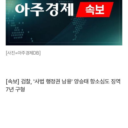
[사진=아주경제DB]
[속보] 검찰, '사법 행정권 남용' 양승태 항소심도 징역
7년 구형