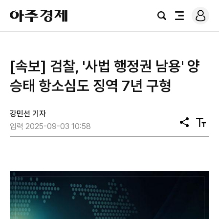
로
아
그
검
전
주
인
색
체
경
메
제
뉴
[속보] 검찰, '사법 행정권 남용' 양
승태 항소심도 징역 7년 구형
강민선 기자
공
텍
입력 2025-09-03 10:58
유
스
트
크
기