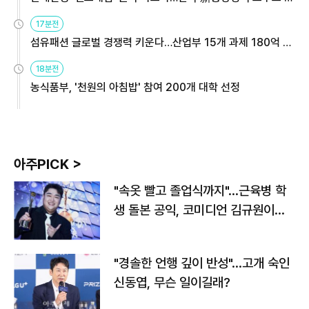
용해야
17분전
섬유패션 글로벌 경쟁력 키운다…산업부 15개 과제 180억 지
원
18분전
농식품부, '천원의 아침밥' 참여 200개 대학 선정
아주PICK >
"속옷 빨고 졸업식까지"…근육병 학
생 돌본 공익, 코미디언 김규원이었
다
"경솔한 언행 깊이 반성"…고개 숙인
신동엽, 무슨 일이길래?