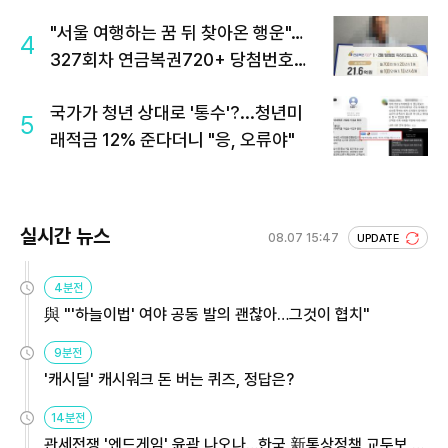
"서울 여행하는 꿈 뒤 찾아온 행운"…
4
327회차 연금복권720+ 당첨번호조
회 주목
국가가 청년 상대로 '통수'?...청년미
5
래적금 12% 준다더니 "응, 오류야"
실시간 뉴스
08.07 15:47
UPDATE
4분전
與 "'하늘이법' 여야 공동 발의 괜찮아…그것이 협치"
9분전
'캐시딜' 캐시워크 돈 버는 퀴즈, 정답은?
14분전
관세전쟁 '엔드게임' 윤곽 나오나…한국 新통상정책 교두보 활