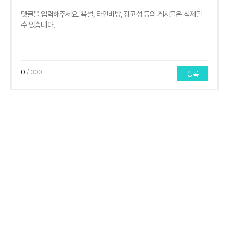
0
/ 300
등록