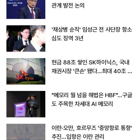
관계 발전 논의
'채상병 순직' 임성근 전 사단장 항소
심도 징역 3년
현금 88조 쌓인 SK하이닉스, 국내
채권시장 '큰손' 됐다…최대 40조 투
자
"메모리 월 넘을 해법은 HBF"…구글
도 주목한 차세대 AI 메모리
이란·오만, 호르무즈 '중앙항로 통항'
추진…입항은 이란 관리