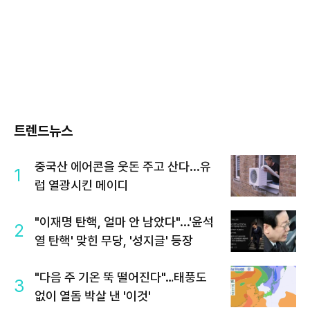
트렌드뉴스
중국산 에어콘을 웃돈 주고 산다...유
1
럽 열광시킨 메이디
"이재명 탄핵, 얼마 안 남았다"...'윤석
2
열 탄핵' 맞힌 무당, '성지글' 등장
"다음 주 기온 뚝 떨어진다"…태풍도
3
없이 열돔 박살 낸 '이것'