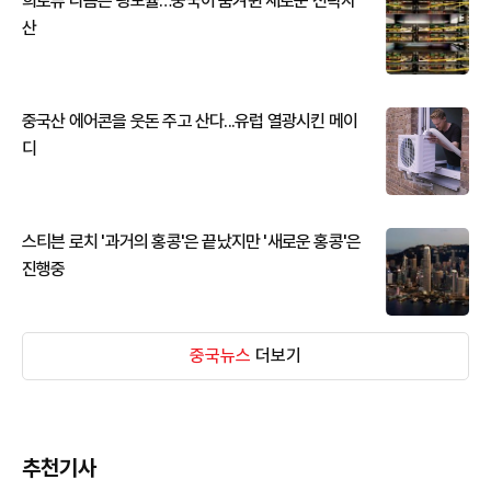
희토류 다음은 광모듈…중국이 움켜쥔 새로운 전략자
산
중국산 에어콘을 웃돈 주고 산다...유럽 열광시킨 메이
디
스티븐 로치 '과거의 홍콩'은 끝났지만 '새로운 홍콩'은
진행중
중국뉴스
더보기
추천기사