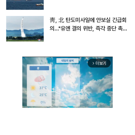
靑, 北 탄도미사일에 안보실 긴급회
의…"유엔 결의 위반, 즉각 중단 촉
구"
더보기
arrow_forward_ios
Unmute