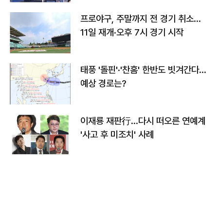
프로야구, 주말까지 전 경기 취소…
11일 재개·오후 7시 경기 시작
태풍 '돌핀'·'찬홈' 한반도 빗겨간다…
예상 경로는?
이재룡 재판行…다시 떠오른 연예계
'사고 후 미조치' 사례