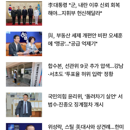
李대통령 "군, 내란 이후 신뢰 회복
해야…지휘부 헌신해달라"
與, 부동산 세제 개편안 비판 오세훈
에 '맹공'…"공급 억제기"
합수본, 선관위 9곳 추가 압색…강남
·서초도 '투표율 허위 입력' 정황
국민의힘 윤리위, '돌려차기 실언' 서
범수·진종오 징계절차 개시
위성락, 스틸 美대사와 상견례…한미