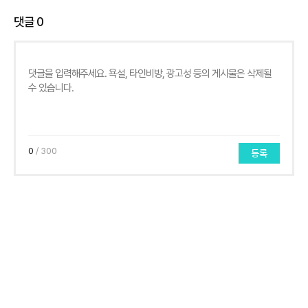
댓글
0
0
/ 300
등록