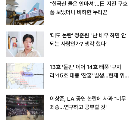
"한국산 물은 안마셔"…日 지진 구호
품 보냈더니 비하한 누리꾼
'태도 논란' 정준원 "난 배우 하면 안
되는 사람인가? 생각 했다"
13호 '돌핀' 이어 14호 태풍 '구지
라'·15호 태풍 '찬홈' 발생…현재 위
치와 이동경로는?
이상준, LA 공연 논란에 사과 "너무
죄송…연구하고 공부할 것"