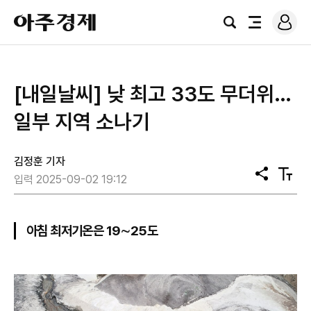
로
아
그
검
전
주
인
색
체
경
메
제
뉴
[내일날씨] 낮 최고 33도 무더위…
일부 지역 소나기
김정훈 기자
공
텍
입력 2025-09-02 19:12
유
스
트
크
기
아침 최저기온은 19∼25도