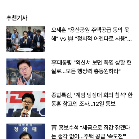
추천기사
오세훈 "용산공원 주택공급 동의 못
해" vs 與 "정치적 어젠다로 사용"
맞불
李대통령 "외신서 보던 폭염 상황 현
실로…모든 행정력 총동원하라"
종합특검, '계엄 당정대 회의 참석' 한
동훈 참고인 조사...12일 통보
靑 홍보수석 "세금으로 집값 잡겠다
는 생각 없어…주택 공급 '속도전'"