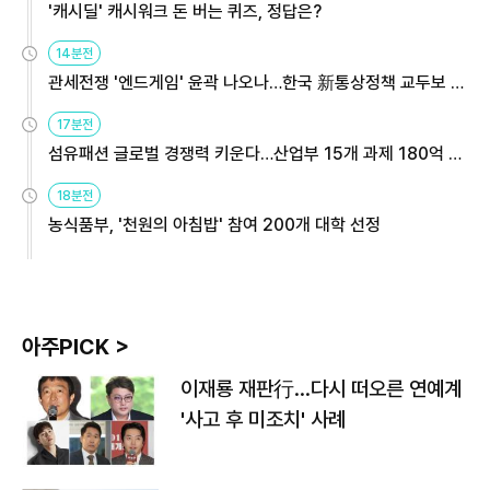
'캐시딜' 캐시워크 돈 버는 퀴즈, 정답은?
14분전
관세전쟁 '엔드게임' 윤곽 나오나…한국 新통상정책 교두보 활
용해야
17분전
섬유패션 글로벌 경쟁력 키운다…산업부 15개 과제 180억 지
원
18분전
농식품부, '천원의 아침밥' 참여 200개 대학 선정
아주PICK >
이재룡 재판行…다시 떠오른 연예계
'사고 후 미조치' 사례