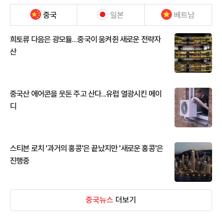
중국
일본
베트남
희토류 다음은 광모듈…중국이 움켜쥔 새로운 전략자
산
중국산 에어콘을 웃돈 주고 산다...유럽 열광시킨 메이
디
스티븐 로치 '과거의 홍콩'은 끝났지만 '새로운 홍콩'은
진행중
중국뉴스
더보기