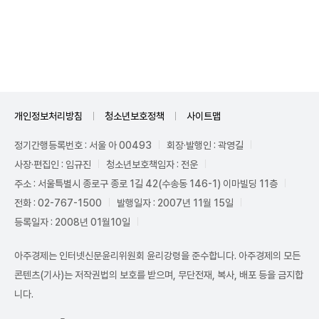
Unmute
개인정보처리방침
청소년보호정책
사이트맵
정기간행등록번호 : 서울 아 00493
회장·발행인 : 곽영길
사장·편집인 : 임규진
청소년보호책임자 : 전운
주소 : 서울특별시 종로구 종로 1길 42(수송동 146-1) 이마빌딩 11층
전화 : 02-767-1500
발행일자 : 2007년 11월 15일
등록일자 : 2008년 01월10일
아주경제는 인터넷신문윤리위원회 윤리강령을 준수합니다. 아주경제의 모든
콘텐츠(기사)는 저작권법의 보호를 받으며, 무단전재, 복사, 배포 등을 금지합
니다.