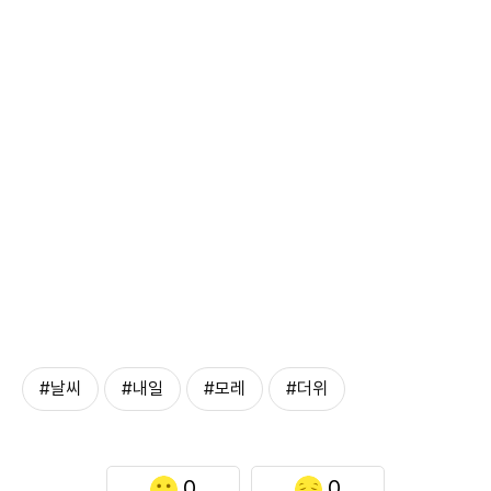
#날씨
#내일
#모레
#더위
0
0