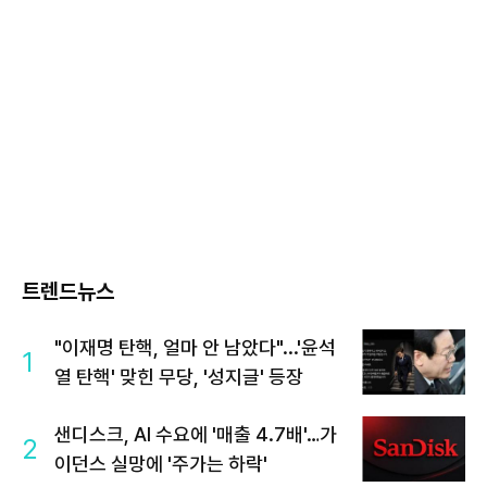
트렌드뉴스
"이재명 탄핵, 얼마 안 남았다"...'윤석
1
열 탄핵' 맞힌 무당, '성지글' 등장
샌디스크, AI 수요에 '매출 4.7배'…가
2
이던스 실망에 '주가는 하락'