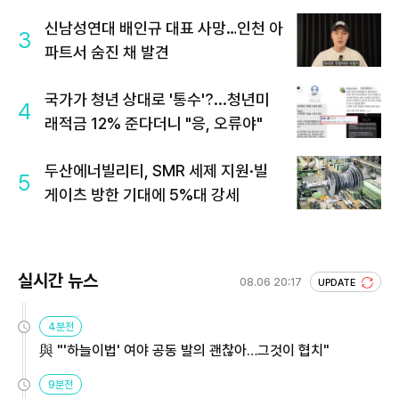
신남성연대 배인규 대표 사망…인천 아
3
파트서 숨진 채 발견
국가가 청년 상대로 '통수'?...청년미
4
래적금 12% 준다더니 "응, 오류야"
두산에너빌리티, SMR 세제 지원·빌
5
게이츠 방한 기대에 5%대 강세
실시간 뉴스
08.06 20:17
UPDATE
4분전
與 "'하늘이법' 여야 공동 발의 괜찮아…그것이 협치"
9분전