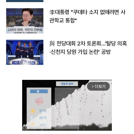
李대통령 "쿠데타 소지 없애려면 사
관학교 통합"
與 전당대회 2차 토론회…'탈당 의혹
·신천지 당원 가입 논란' 공방
더보기
arrow_forward_ios