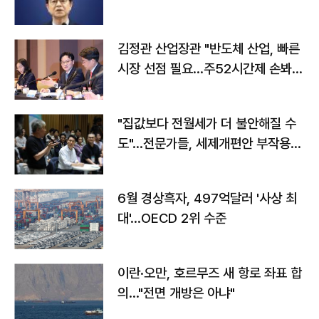
김정관 산업장관 "반도체 산업, 빠른
시장 선점 필요…주52시간제 손봐
야"
"집값보다 전월세가 더 불안해질 수
도"…전문가들, 세제개편안 부작용
우려
6월 경상흑자, 497억달러 '사상 최
대'…OECD 2위 수준
이란·오만, 호르무즈 새 항로 좌표 합
의…"전면 개방은 아냐"