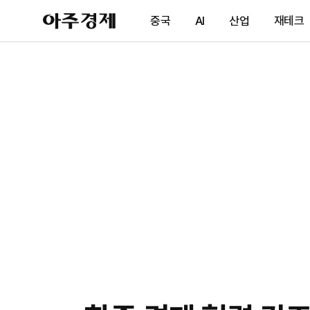
아
중국
AI
산업
재테크
주
경
제