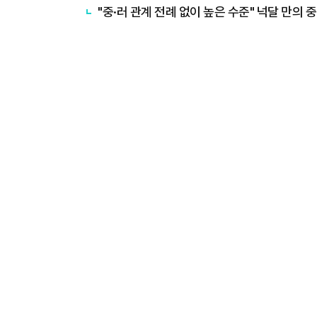
"중·러 관계 전례 없이 높은 수준" 넉달 만의 