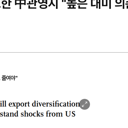
조한 中관영지 "높은 대미 
 줄여야"
이
미
지