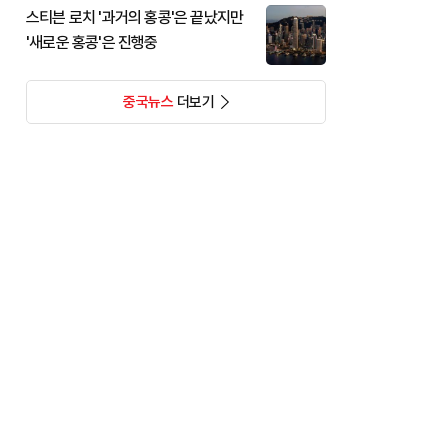
스티븐 로치 '과거의 홍콩'은 끝났지만
'새로운 홍콩'은 진행중
중국뉴스
더보기