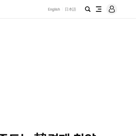
로
English
日本語
그
검
전
인
색
체
메
뉴