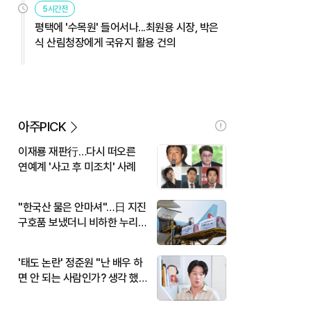
5시간전
평택에 '수목원' 들어서나...최원용 시장, 박은
식 산림청장에게 국유지 활용 건의
아주PICK
이재룡 재판行…다시 떠오른
연예계 '사고 후 미조치' 사례
"한국산 물은 안마셔"…日 지진
구호품 보냈더니 비하한 누리
꾼
'태도 논란' 정준원 "난 배우 하
면 안 되는 사람인가? 생각 했
다"