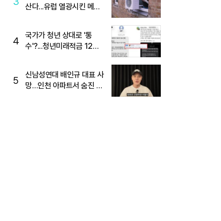
3
산다...유럽 열광시킨 메이
디
국가가 청년 상대로 '통
4
수'?...청년미래적금 12%
준다더니 "응, 오류야"
신남성연대 배인규 대표 사
5
망…인천 아파트서 숨진 채
발견