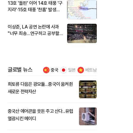
13호 '돌핀' 이어 14호 태풍 '구
지라'·15호 태풍 '찬홈' 발생…
현재 위치와 이동경로는?
이상준, LA 공연 논란에 사과
"너무 죄송…연구하고 공부할
것"
글로벌 뉴스
중국
일본
베트남
희토류 다음은 광모듈…중국이 움켜쥔
새로운 전략자산
중국산 에어콘을 웃돈 주고 산다...유럽
열광시킨 메이디