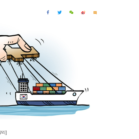
확
대
무리]