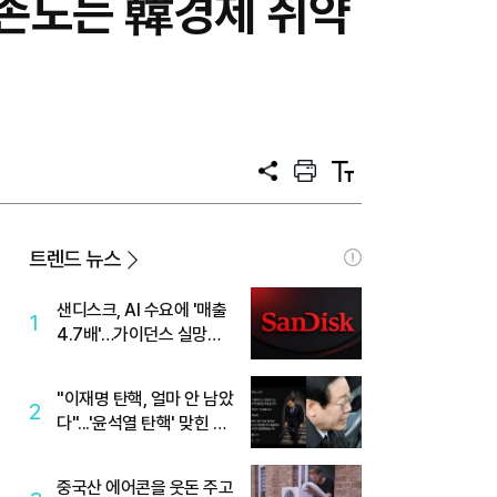
의존도는 韓경제 취약
공
프
텍
유
린
스
트
트
크
기
트렌드 뉴스
샌디스크, AI 수요에 '매출
1
4.7배'…가이던스 실망에
'주가는 하락'
"이재명 탄핵, 얼마 안 남았
2
다"...'윤석열 탄핵' 맞힌 무
당, '성지글' 등장
중국산 에어콘을 웃돈 주고