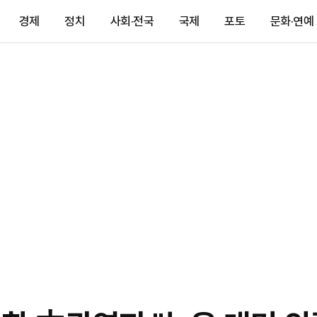
경제
정치
사회·전국
국제
포토
문화·연예