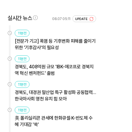
실시간 뉴스
08.07 05:11
UPDATE
11분전
[전문가 기고] 폭염 등 기후변화 피해를 줄이기
위한 '기후감사'의 필요성
11분전
경북도, 408억원 규모 'IBK-에코프로 경북지
역 혁신 벤처펀드' 출범
11분전
경북도, 대경권 말산업 특구 활성화 공동협력…
한국마사회 영천 유치 힘 모아
11분전
美 폴리실리콘 관세에 한화큐셀·K-반도체 수
혜 기대감 '쑥'