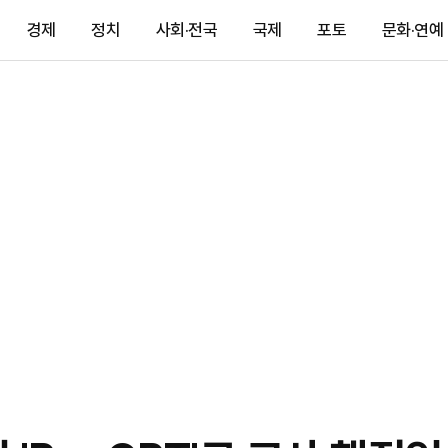
경제
정치
사회·전국
국제
포토
문화·연예