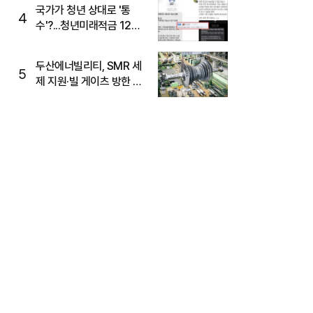
국가가 청년 상대로 '통
4
수'?...청년미래적금 12%
준다더니 "응, 오류야"
두산에너빌리티, SMR 세
5
제 지원·빌 게이츠 방한 기
대에 5%대 강세