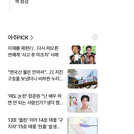
책 점검
아주PICK
이재룡 재판行…다시 떠오른
연예계 '사고 후 미조치' 사례
"한국산 물은 안마셔"…日 지진
구호품 보냈더니 비하한 누리
꾼
'태도 논란' 정준원 "난 배우 하
면 안 되는 사람인가? 생각 했
다"
13호 '돌핀' 이어 14호 태풍 '구
지라'·15호 태풍 '찬홈' 발생…
현재 위치와 이동경로는?