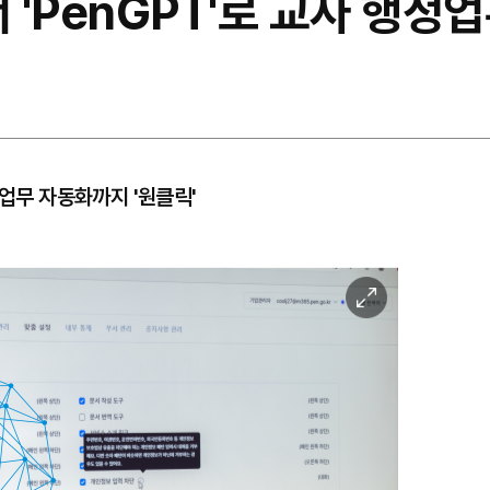
 'PenGPT'로 교사 행정업
 업무 자동화까지 '원클릭'
이
미
지
확
대