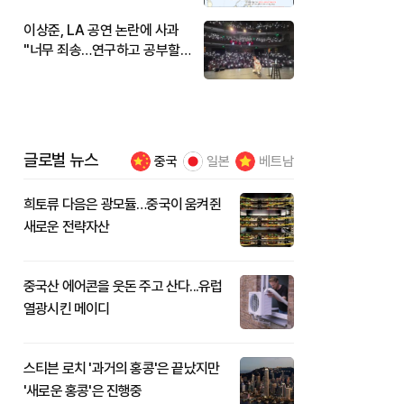
이상준, LA 공연 논란에 사과
"너무 죄송…연구하고 공부할
것"
글로벌 뉴스
중국
일본
베트남
희토류 다음은 광모듈…중국이 움켜쥔
새로운 전략자산
중국산 에어콘을 웃돈 주고 산다...유럽
열광시킨 메이디
스티븐 로치 '과거의 홍콩'은 끝났지만
'새로운 홍콩'은 진행중