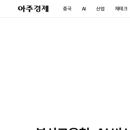
아
중국
AI
산업
재테크
주
경
제