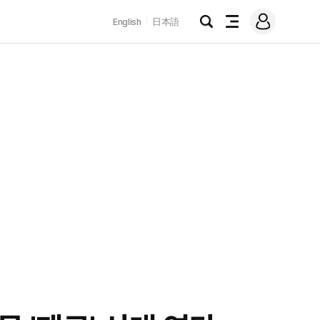
로
English
日本語
그
검
전
인
색
체
메
뉴