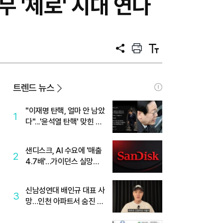
무 '제로' 시대 연다
공
프
텍
유
린
스
트
트
크
기
트렌드 뉴스
"이재명 탄핵, 얼마 안 남았
1
다"...'윤석열 탄핵' 맞힌 무
당, '성지글' 등장
샌디스크, AI 수요에 '매출
2
4.7배'…가이던스 실망에
'주가는 하락'
신남성연대 배인규 대표 사
3
망…인천 아파트서 숨진 채
발견