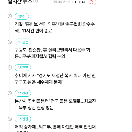
실시간 뉴스
08.06 21:13
UPDATE
1분전
경찰, '홍명보 선임 의혹' 대한축구협회 압수수
색…11시간 만에 종료
20분전
구광모-젠슨황, 美 실리콘밸리서 다음주 회
동…로봇·피지컬AI 협력 논의
1시간전
추미애 지사 "경기도 재정난 복지 확대 아닌 인
구구조·낡은 세수체계 문제"
1시간전
논산시 '단비돌봄터' 전국 돌봄 모델로…최교진
교육부 장관 현장 방문
1시간전
해적 증가에...외교부, 홍해·아덴만 해역 안전대