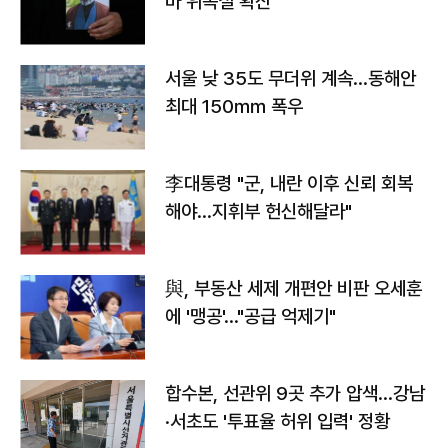
바 위독설 확산"
서울 낮 35도 무더위 계속…동해안
최대 150㎜ 폭우
李대통령 "군, 내란 이후 신뢰 회복
해야…지휘부 헌신해달라"
與, 부동산 세제 개편안 비판 오세훈
에 '맹공'…"공급 억제기"
합수본, 선관위 9곳 추가 압색…강남
·서초도 '투표율 허위 입력' 정황