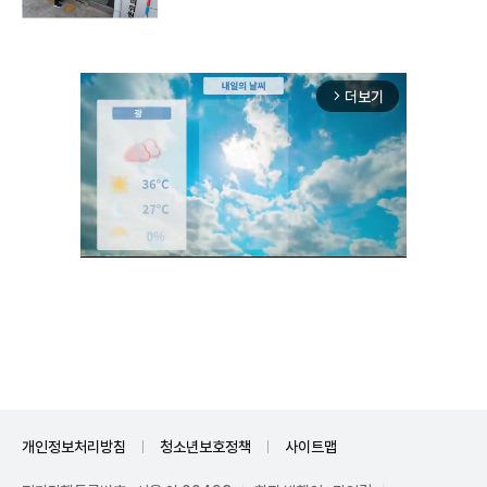
더보기
arrow_forward_ios
Unmute
개인정보처리방침
청소년보호정책
사이트맵