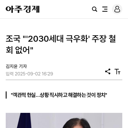
로
아
그
검
전
주
인
색
체
경
메
제
뉴
조국 "'2030세대 극우화' 주장 철
회 없어"
김지윤 기자
공
텍
입력 2025-09-02 16:29
유
스
트
크
기
"객관적 현실…상황 직시하고 해결하는 것이 정치"