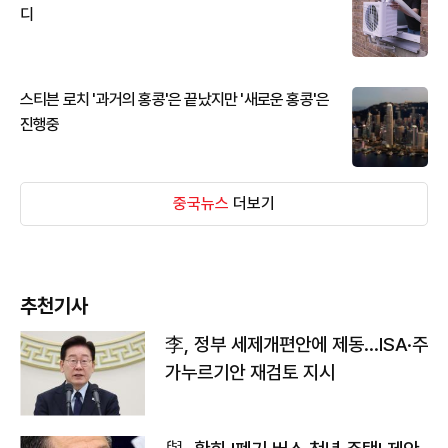
디
스티븐 로치 '과거의 홍콩'은 끝났지만 '새로운 홍콩'은
진행중
중국뉴스
더보기
추천기사
李, 정부 세제개편안에 제동…ISA·주
가누르기안 재검토 지시