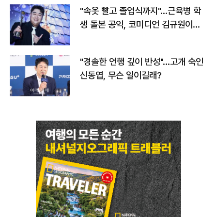
"속옷 빨고 졸업식까지"…근육병 학
생 돌본 공익, 코미디언 김규원이었
다
"경솔한 언행 깊이 반성"…고개 숙인
신동엽, 무슨 일이길래?