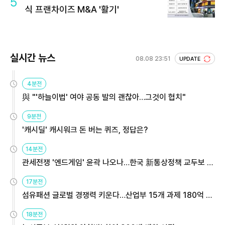
5
식 프랜차이즈 M&A '활기'
실시간 뉴스
08.08 23:51
UPDATE
4분전
與 "'하늘이법' 여야 공동 발의 괜찮아…그것이 협치"
9분전
'캐시딜' 캐시워크 돈 버는 퀴즈, 정답은?
14분전
관세전쟁 '엔드게임' 윤곽 나오나…한국 新통상정책 교두보 활
용해야
17분전
섬유패션 글로벌 경쟁력 키운다…산업부 15개 과제 180억 지
원
18분전