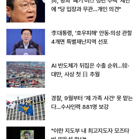
與, 황희 '폐기 버스 청년 주택' 제안
에 "당 입장과 무관…개인 의견"
李대통령, '호우피해' 안동·의성 관할
4개면 특별재난지역 선포
AI 반도체가 뒤집은 수출 순위…韓·
대만, 사상 첫 日 추월
경찰, 9월부터 '제 가족 사건' 못 맡는
다…수사인력 881명 보강
"이란 지도부 내 최고지도자 모즈타