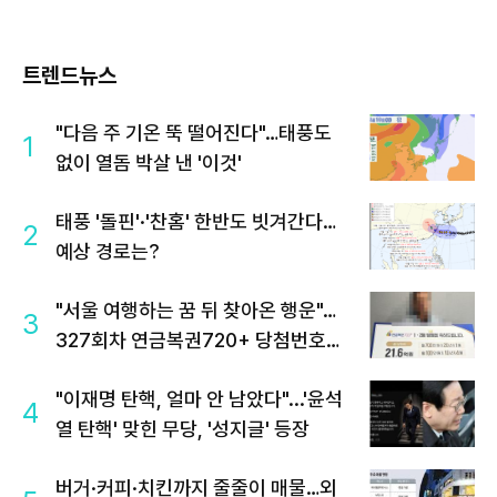
트렌드뉴스
"다음 주 기온 뚝 떨어진다"…태풍도
1
없이 열돔 박살 낸 '이것'
태풍 '돌핀'·'찬홈' 한반도 빗겨간다…
2
예상 경로는?
"서울 여행하는 꿈 뒤 찾아온 행운"…
3
327회차 연금복권720+ 당첨번호조
회 주목
"이재명 탄핵, 얼마 안 남았다"...'윤석
4
열 탄핵' 맞힌 무당, '성지글' 등장
버거·커피·치킨까지 줄줄이 매물…외