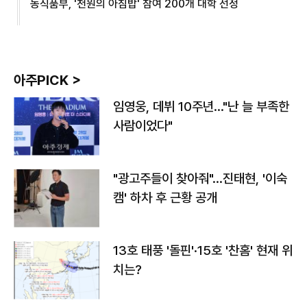
농식품부, '천원의 아침밥' 참여 200개 대학 선정
아주PICK >
임영웅, 데뷔 10주년…"난 늘 부족한
사람이었다"
"광고주들이 찾아줘"…진태현, '이숙
캠' 하차 후 근황 공개
13호 태풍 '돌핀'·15호 '찬홈' 현재 위
치는?