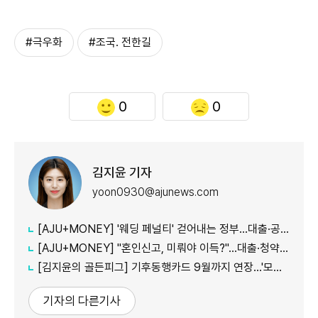
#극우화
#조국. 전한길
0
0
김지윤 기자
yoon0930@ajunews.com
[AJU+MONEY] '웨딩 페널티' 걷어내는 정부…대출·공공임대 불이익 줄인다
[AJU+MONEY] "혼인신고, 미뤄야 이득?"…대출·청약·세금 따져보니
[김지윤의 골든피그] 기후동행카드 9월까지 연장…'모두의카드' 갈아탈 땐 혜택 따져야
기자의 다른기사